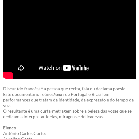
Diseur (do francês) é a pessoa que recita, fala ou declama poesia.
Este documentário reúne
diseurs
de Portugal e Brasil em
performances que tratam da identidade, da expressão e do tempo da
voz.
O resultante é uma curta-metragem sobre a beleza das vozes que se
dedicam a interpretar ideias, miragens e delicadezas.
Elenco
António Carlos Cortez
Aurelino Costa