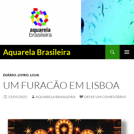
Pesquisar
Aquarela Brasileira
PULAR
MENU
PARA
PRINCI
O
DIÁRIO
,
LIVRO
,
LOJA
CONTEÚDO
UM FURACÃO EM LISBOA
13/05/2025
AQUARELA BRASILEIRA
DEIXE UM COMENTÁRIO