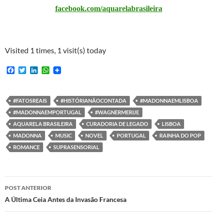
facebook.com/aquarelabrasileira
Visited 1 times, 1 visit(s) today
F
T
L
W
a
w
i
h
c
i
n
a
e
t
k
t
b
t
e
s
#FATOSREAIS
#HISTÓRIANÃOCONTADA
#MADONNAEMLISBOA
o
e
d
A
#MADONNAEMPORTUGAL
#WAGNERMERIJE
o
r
I
p
k
n
p
AQUARELA BRASILEIRA
CURADORIA DE LEGADO
LISBOA
MADONNA
MUSIC
NOVEL
PORTUGAL
RAINHA DO POP
ROMANCE
SUPRASENSORIAL
Navegação
POST ANTERIOR
de
A Última Ceia Antes da Invasão Francesa