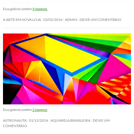
Essa galeria contém
9 imagens
.
A ARTE EM NOVA LOJA
03/02/2016
ADMIN
DEIXE UM COMENTÁRIO
Essa galeria contém
2 imagens
.
ASTRONAUTA
01/12/2014
AQUARELA BRASILEIRA
DEIXE UM
COMENTÁRIO