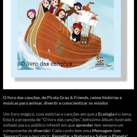
O livro das canções
,
de Pirata Grau & Friends, reúne histórias e
músicas para animar, divertir e conscientizar os miúdos
Um livro mágico, com estórias e canções em que a
Ecologia
é o lema.
Esta é a proposta de “O livro das canções”, belíssimo álbum ilustrado
voltado para o público infantil em que
aprender
tem sempre um
componente de
diversão
! Cada conto tem uma
Mensagem
(um
Tesouro!)
para descobrir:
Respeitar a Natureza
e
Salvar o Planeta!