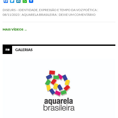
F
T
L
W
a
w
i
h
c
i
n
a
DISEURS – IDENTIDADE, EXPRESSÃO E TEMPO DA VOZ POÉTICA
e
t
k
t
08/11/2023
AQUARELA BRASILEIRA
DEIXE UM COMENTÁRIO
b
t
e
s
o
e
d
A
o
r
I
p
MAIS VÍDEOS
→
k
n
p
GALERIAS