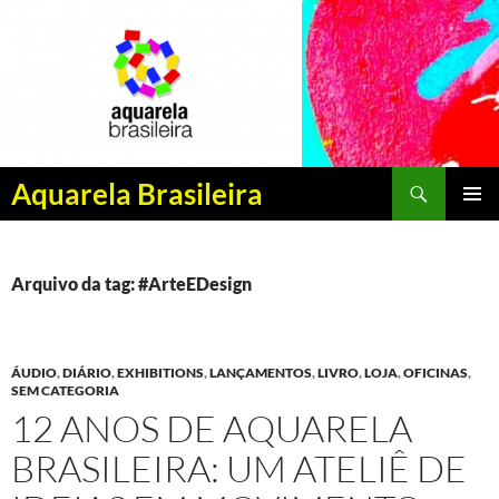
Pesquisar
Aquarela Brasileira
PULAR
MENU
PARA
PRINCI
O
CONTEÚDO
Arquivo da tag: #ArteEDesign
ÁUDIO
,
DIÁRIO
,
EXHIBITIONS
,
LANÇAMENTOS
,
LIVRO
,
LOJA
,
OFICINAS
,
SEM CATEGORIA
12 ANOS DE AQUARELA
BRASILEIRA: UM ATELIÊ DE