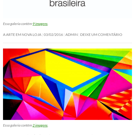
Essa galeria contém
9 imagens
.
A ARTE EM NOVA LOJA
03/02/2016
ADMIN
DEIXE UM COMENTÁRIO
Essa galeria contém
2 imagens
.