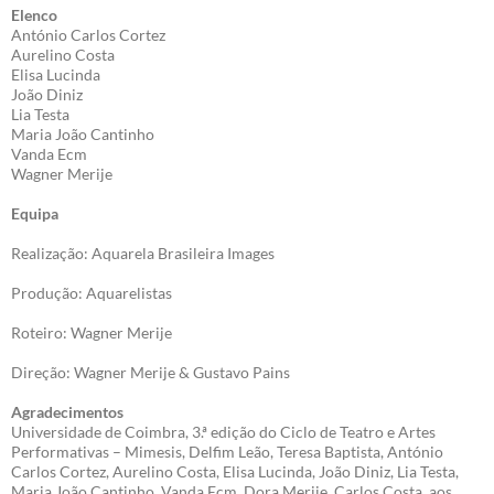
Elenco
António Carlos Cortez
Aurelino Costa
Elisa Lucinda
João Diniz
Lia Testa
Maria João Cantinho
Vanda Ecm
Wagner Merije
Equipa
Realização: Aquarela Brasileira Images
Produção: Aquarelistas
Roteiro: Wagner Merije
Direção: Wagner Merije & Gustavo Pains
Agradecimentos
Universidade de Coimbra, 3.ª edição do Ciclo de Teatro e Artes
Performativas – Mimesis, Delfim Leão, Teresa Baptista, António
Carlos Cortez, Aurelino Costa, Elisa Lucinda, João Diniz, Lia Testa,
Maria João Cantinho, Vanda Ecm, Dora Merije, Carlos Costa, aos