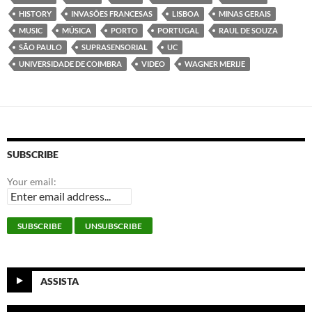
HISTORY
INVASÕES FRANCESAS
LISBOA
MINAS GERAIS
MUSIC
MÚSICA
PORTO
PORTUGAL
RAUL DE SOUZA
SÃO PAULO
SUPRASENSORIAL
UC
UNIVERSIDADE DE COIMBRA
VIDEO
WAGNER MERIJE
SUBSCRIBE
Your email:
ASSISTA