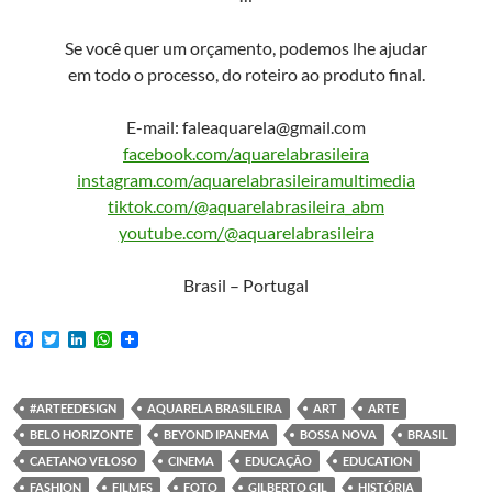
Se você quer um orçamento, podemos lhe ajudar
em todo o processo, do roteiro ao produto final.
E-mail: faleaquarela@gmail.com
facebook.com/aquarelabrasileira
instagram.com/aquarelabrasileiramultimedia
tiktok.com/@aquarelabrasileira_abm
youtube.com/@aquarelabrasileira
Brasil – Portugal
F
T
L
W
a
w
i
h
c
i
n
a
e
t
k
t
b
t
e
s
#ARTEEDESIGN
AQUARELA BRASILEIRA
ART
ARTE
o
e
d
A
BELO HORIZONTE
BEYOND IPANEMA
BOSSA NOVA
BRASIL
o
r
I
p
k
n
p
CAETANO VELOSO
CINEMA
EDUCAÇÃO
EDUCATION
FASHION
FILMES
FOTO
GILBERTO GIL
HISTÓRIA