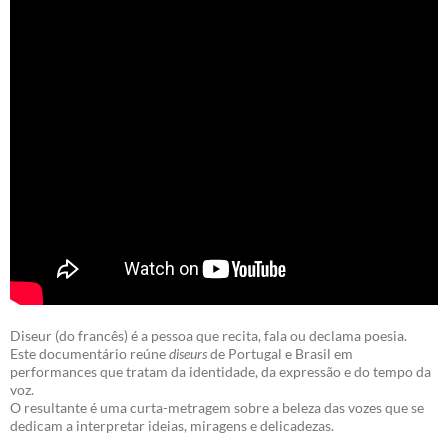
Diseur (do francês) é a pessoa que recita, fala ou declama poesia.
Este documentário reúne
diseurs
de Portugal e Brasil em
performances que tratam da identidade, da expressão e do tempo da
voz.
O resultante é uma curta-metragem sobre a beleza das vozes que se
dedicam a interpretar ideias, miragens e delicadezas.