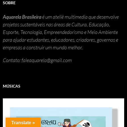
SOBRE
Aquarela Brasileira
é um ateliê multimedia que desenvolve
projetos sustentáveis nas áreas de Cultura, Educação,
Esporte, Tecnologia, Empreendedorismo e Meio Ambiente
para ajudar estudantes, educadores, criadores, governos e
empresas a construir um mundo melhor.
Contato: faleaquarela@gmail.com
MÚSICAS
Translate »