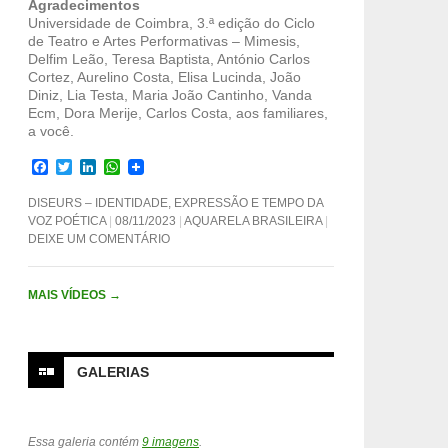
Agradecimentos
Universidade de Coimbra, 3.ª edição do Ciclo
de Teatro e Artes Performativas – Mimesis,
Delfim Leão, Teresa Baptista, António Carlos
Cortez, Aurelino Costa, Elisa Lucinda, João
Diniz, Lia Testa, Maria João Cantinho, Vanda
Ecm, Dora Merije, Carlos Costa, aos familiares,
a você.
F
T
L
W
a
w
i
h
c
i
n
a
DISEURS – IDENTIDADE, EXPRESSÃO E TEMPO DA
e
t
k
t
VOZ POÉTICA
08/11/2023
AQUARELA BRASILEIRA
b
t
e
s
DEIXE UM COMENTÁRIO
o
e
d
A
o
r
I
p
k
n
p
MAIS VÍDEOS
→
GALERIAS
Essa galeria contém
9 imagens
.