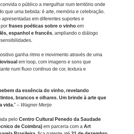
convida o público a mergulhar num território onde
do que uma bebida: é arte, memória e celebração.
 apresentadas em diferentes suportes e
 por
frases poéticas sobre o vinho
em
lês, espanhol e francês
, ampliando o diálogo
 sensibilidades.
ositivo ganha ritmo e movimento através de uma
iovisual
em loop, com imagens e sons que
ante num fluxo contínuo de cor, textura e
bebem da essência do vinho, revelando
 tintos, brancos e olhares. Um brinde à arte que
a vida.
” –
Wagner Merije
zada pelo
Centro Cultural Penedo da Saudade
técnico de Coimbra)
em parceria com a
Art
arela Brasileira,
fica patente até
21 de dezembro