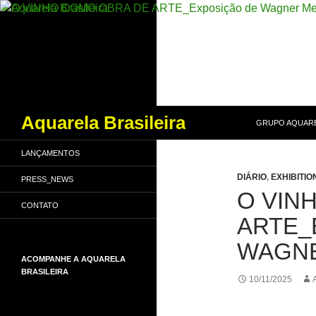
PULAR PARA O
Pesquisar
Aquarela Brasileira
GRUPO AQUARE
LANÇAMENTOS
DIÁRIO
,
EXHIBITIO
PRESS_NEWS
O VIN
CONTATO
ARTE_
WAGNE
ACOMPANHE A AQUARELA
BRASILEIRA
10/11/2025