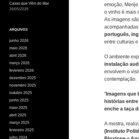
Casas que Vêm do Mar
emoção, Merije 
26/05/2026
o vinho é mais 
As imagens são
acompanhadas
ARQUIVOS
português, ing
junho 2026
entre culturas e
maio 2026
abril 2026
O ambiente exp
março 2026
instalação aud
fevereiro 2026
envolvem o visit
dezembro 2025
contemplação.
novembro 2025
outubro 2025
“
Imagens que 
junho 2025
histórias entre
maio 2025
enche a taça d
abril 2025
março 2025
A mostra, reali
fevereiro 2025
(Instituto Poli
julho 2024
Bloxtone
e
Aqu