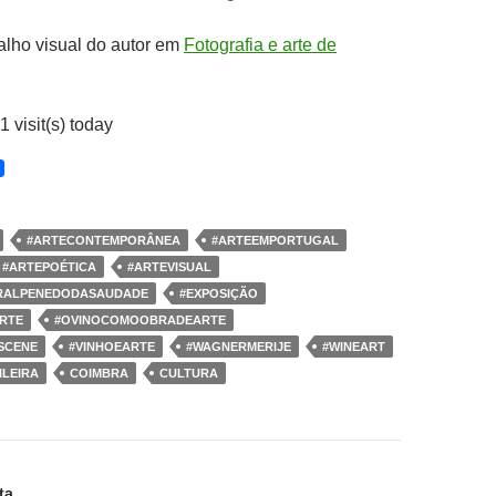
alho visual do autor em
Fotografia e arte de
1 visit(s) today
#ARTECONTEMPORÂNEA
#ARTEEMPORTUGAL
#ARTEPOÉTICA
#ARTEVISUAL
RALPENEDODASAUDADE
#EXPOSIÇÃO
RTE
#OVINOCOMOOBRADEARTE
SCENE
#VINHOEARTE
#WAGNERMERIJE
#WINEART
LEIRA
COIMBRA
CULTURA
ão
ta