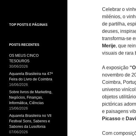
Celebrar o vinh
milénios, o vi
de partilha, esp
TOP POSTS E PÁGINAS
deuses, inspira
transforma-se e
POSTS RECENTES
Merije
, que rei
visuais de rara
OS MEUS CINCO
TESOUROS
30/06/2026
A exposição
“O
Aquarela Brasileira na 47ª
novembro de 2
Feira do Livro de Coimbra
Coimbra, Portu
16/06/2026
universo viníco
Sobre livros de Marketing,
objetos utilitár
Negócios, Finanças,
Informática, Ciências
pictóricas ador
15/06/2026
e paisagens vi
Aquarela Brasileira no VII
Picasso
e
Davi
Festival Sons, Saberes e
Sabores da Lusofonia
07/06/2026
Com composiçõe