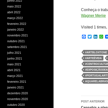
junho 2022
maio 2022
Conheça o trab
abril 2022
Wagner Merije
março 2022
fevereiro 2022
Visited 1 times, 
janeiro 2022
novembro 2021
F
T
L
W
a
w
i
h
outubro 2021
c
i
n
a
setembro 2021
e
t
k
t
b
t
e
s
#ARTBLOXTONE
julho 2021
o
e
d
A
#ARTEÉVIDA
junho 2021
o
r
I
p
k
n
p
#CENTROCULTU
maio 2021
#EXPOSIÇÃODEA
abril 2021
#PORTUGALART
março 2021
AQUARELABRASI
fevereiro 2021
janeiro 2021
dezembro 2020
Navegaç
novembro 2020
POST ANTERIOR
outubro 2020
Cannabis a plan