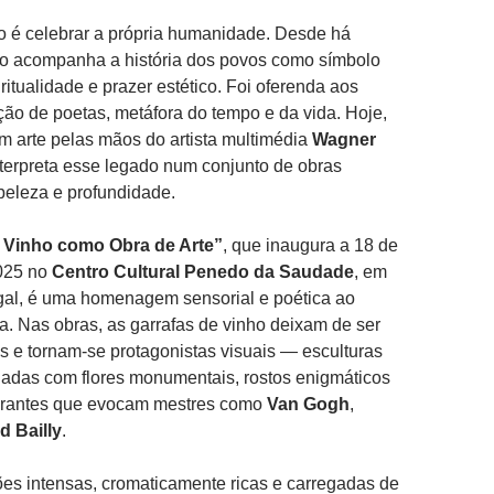
o é celebrar a própria humanidade. Desde há
nho acompanha a história dos povos como símbolo
iritualidade e prazer estético. Foi oferenda aos
ção de poetas, metáfora do tempo e da vida. Hoje,
m arte pelas mãos do artista multimédia
Wagner
nterpreta esse legado num conjunto de obras
 beleza e profundidade.
 Vinho como Obra de Arte”
, que inaugura a 18 de
025 no
Centro Cultural Penedo da Saudade
, em
gal, é uma homenagem sensorial e poética ao
la. Nas obras, as garrafas de vinho deixam de ser
ios e tornam-se protagonistas visuais — esculturas
nadas com flores monumentais, rostos enigmáticos
brantes que evocam mestres como
Van Gogh
,
d Bailly
.
s intensas, cromaticamente ricas e carregadas de