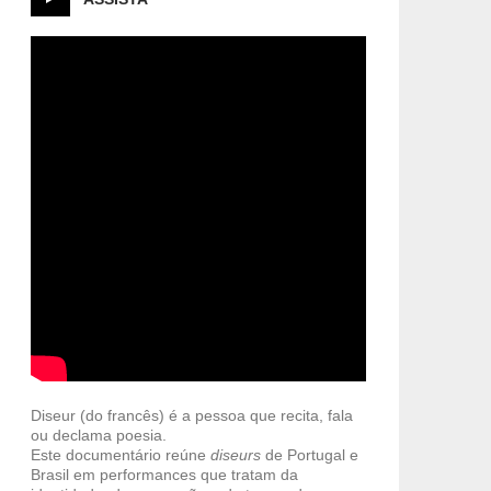
Diseur (do francês) é a pessoa que recita, fala
ou declama poesia.
Este documentário reúne
diseurs
de Portugal e
Brasil em performances que tratam da