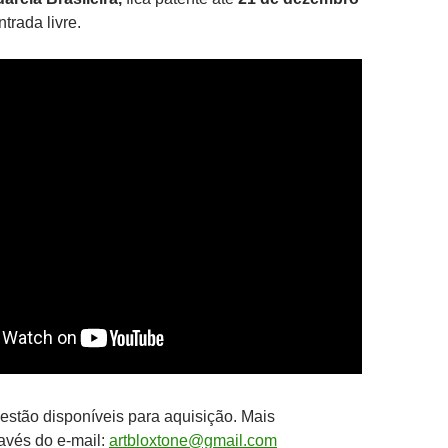
ntrada livre.
estão disponíveis para aquisição. Mais
avés do e-mail:
artbloxtone@gmail.com