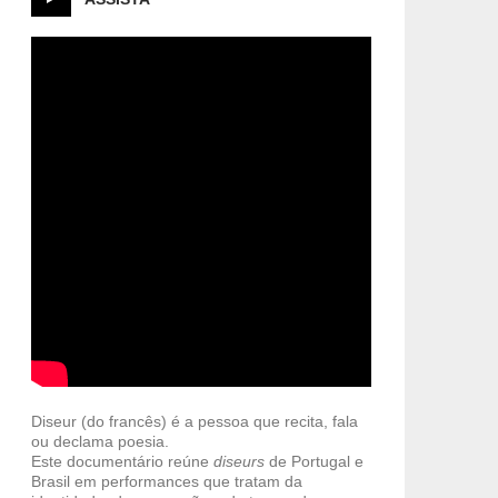
Diseur (do francês) é a pessoa que recita, fala
ou declama poesia.
Este documentário reúne
diseurs
de Portugal e
Brasil em performances que tratam da