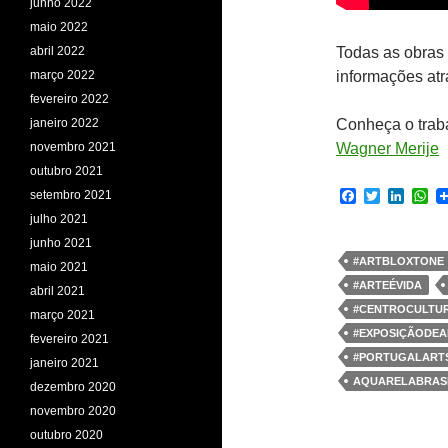
junho 2022
maio 2022
abril 2022
Todas as obras 
março 2022
informações atr
fevereiro 2022
janeiro 2022
Conheça o trab
novembro 2021
Wagner Merije
outubro 2021
F
T
L
W
setembro 2021
a
w
i
h
julho 2021
c
i
n
a
e
t
k
t
junho 2021
b
t
e
s
#ARTBLOXTONE
maio 2021
o
e
d
A
#ARTEÉVIDA
o
r
I
p
abril 2021
k
n
p
#CENTROCULTU
março 2021
#EXPOSIÇÃODEA
fevereiro 2021
#PORTUGALART
janeiro 2021
AQUARELABRASI
dezembro 2020
novembro 2020
outubro 2020