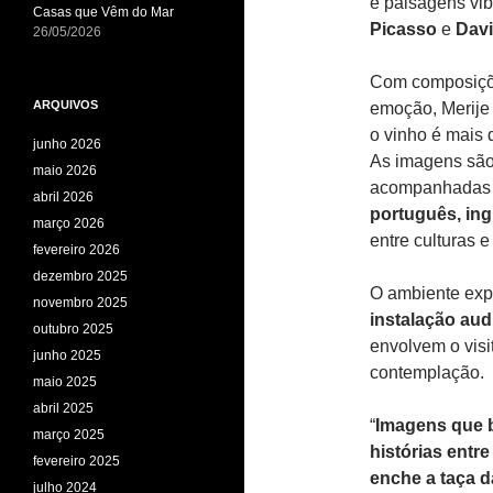
e paisagens vi
Casas que Vêm do Mar
Picasso
e
Davi
26/05/2026
Com composiçõe
ARQUIVOS
emoção, Merije 
o vinho é mais 
junho 2026
As imagens são
maio 2026
acompanhadas
abril 2026
português, ing
março 2026
entre culturas e
fevereiro 2026
dezembro 2025
O ambiente exp
novembro 2025
instalação aud
outubro 2025
envolvem o visit
junho 2025
contemplação.
maio 2025
abril 2025
“
Imagens que 
março 2025
histórias entre
fevereiro 2025
enche a taça d
julho 2024