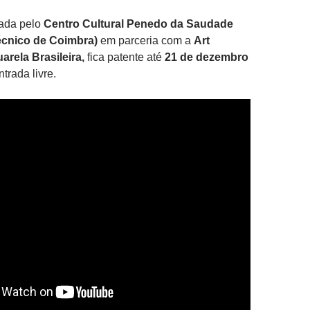
zada pelo
Centro Cultural Penedo da Saudade
técnico de Coimbra)
em parceria com a
Art
arela Brasileira,
fica patente até
21 de dezembro
ntrada livre.