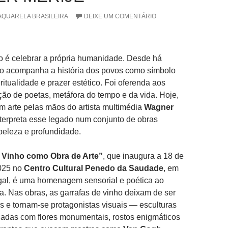
AQUARELA BRASILEIRA
DEIXE UM COMENTÁRIO
o é celebrar a própria humanidade. Desde há
nho acompanha a história dos povos como símbolo
iritualidade e prazer estético. Foi oferenda aos
ção de poetas, metáfora do tempo e da vida. Hoje,
m arte pelas mãos do artista multimédia
Wagner
nterpreta esse legado num conjunto de obras
 beleza e profundidade.
 Vinho como Obra de Arte”
, que inaugura a 18 de
025 no
Centro Cultural Penedo da Saudade
, em
gal, é uma homenagem sensorial e poética ao
la. Nas obras, as garrafas de vinho deixam de ser
ios e tornam-se protagonistas visuais — esculturas
nadas com flores monumentais, rostos enigmáticos