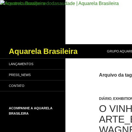
PULAR PARA O
Pesquisar
Aquarela Brasileira
GRUPO AQUARE
LANÇAMENTOS
Arquivo da ta
PRESS_NEWS
CONTATO
DIÁRIO
,
EXHIBITIO
O VIN
ACOMPANHE A AQUARELA
BRASILEIRA
ARTE_
WAGNE