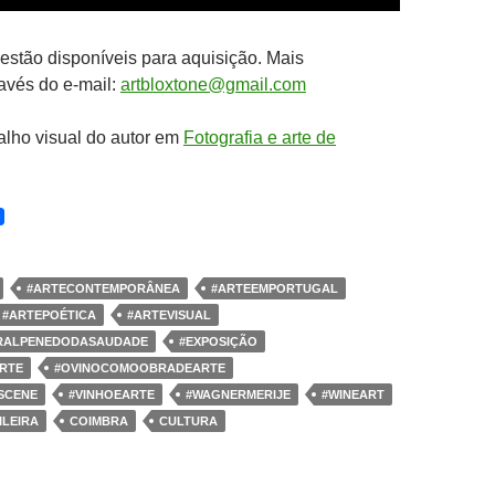
estão disponíveis para aquisição. Mais
avés do e-mail:
artbloxtone@gmail.com
alho visual do autor em
Fotografia e arte de
#ARTECONTEMPORÂNEA
#ARTEEMPORTUGAL
#ARTEPOÉTICA
#ARTEVISUAL
RALPENEDODASAUDADE
#EXPOSIÇÃO
RTE
#OVINOCOMOOBRADEARTE
SCENE
#VINHOEARTE
#WAGNERMERIJE
#WINEART
LEIRA
COIMBRA
CULTURA