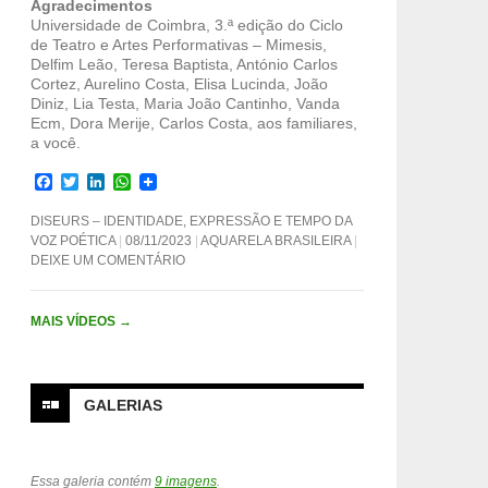
Agradecimentos
Universidade de Coimbra, 3.ª edição do Ciclo
de Teatro e Artes Performativas – Mimesis,
Delfim Leão, Teresa Baptista, António Carlos
Cortez, Aurelino Costa, Elisa Lucinda, João
Diniz, Lia Testa, Maria João Cantinho, Vanda
Ecm, Dora Merije, Carlos Costa, aos familiares,
a você.
F
T
L
W
a
w
i
h
c
i
n
a
DISEURS – IDENTIDADE, EXPRESSÃO E TEMPO DA
e
t
k
t
VOZ POÉTICA
08/11/2023
AQUARELA BRASILEIRA
b
t
e
s
DEIXE UM COMENTÁRIO
o
e
d
A
o
r
I
p
k
n
p
MAIS VÍDEOS
→
GALERIAS
Essa galeria contém
9 imagens
.