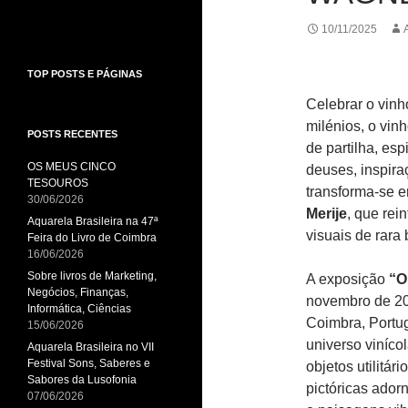
10/11/2025
TOP POSTS E PÁGINAS
Celebrar o vinh
milénios, o vi
POSTS RECENTES
de partilha, esp
OS MEUS CINCO
deuses, inspira
TESOUROS
transforma-se e
30/06/2026
Merije
, que rei
Aquarela Brasileira na 47ª
visuais de rara
Feira do Livro de Coimbra
16/06/2026
Sobre livros de Marketing,
A exposição
“O
Negócios, Finanças,
novembro de 2
Informática, Ciências
Coimbra, Portu
15/06/2026
universo viníco
Aquarela Brasileira no VII
Festival Sons, Saberes e
objetos utilitár
Sabores da Lusofonia
pictóricas ador
07/06/2026