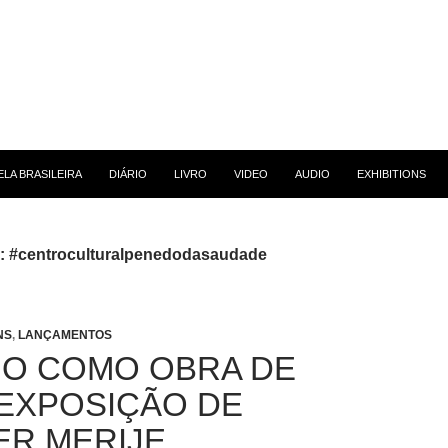
 CONTEÚDO
LA BRASILEIRA
DIÁRIO
LIVRO
VIDEO
AUDIO
EXHIBITIONS
g: #centroculturalpenedodasaudade
NS
,
LANÇAMENTOS
HO COMO OBRA DE
EXPOSIÇÃO DE
R MERIJE