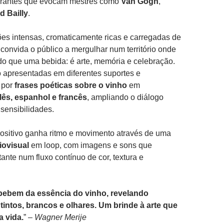
brantes que evocam mestres como
Van Gogh
,
d Bailly
.
s intensas, cromaticamente ricas e carregadas de
convida o público a mergulhar num território onde
do que uma bebida: é arte, memória e celebração.
 apresentadas em diferentes suportes e
 por
frases poéticas sobre o vinho
em
lês, espanhol e francês
, ampliando o diálogo
 sensibilidades.
ositivo ganha ritmo e movimento através de uma
iovisual
em loop, com imagens e sons que
ante num fluxo contínuo de cor, textura e
bebem da essência do vinho, revelando
 tintos, brancos e olhares. Um brinde à arte que
a vida.
” –
Wagner Merije