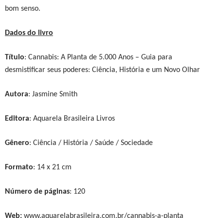
bom senso.
Dados do livro
Título
:
Cannabis: A Planta de 5.000 Anos – Guia para
desmistificar seus poderes: Ciência, História e um Novo Olhar
Aut
ora
:
Jasmine Smith
Editora
: Aquarela Brasileira Livros
Gênero
: Ciência / História / Saúde / Sociedade
Formato
: 1
4
x
21
cm
Número de páginas
:
120
Web:
www.aquarelabrasileira.com.br/cannabis-a-planta