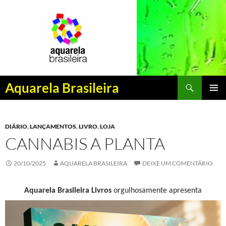
Pesquisar
Aquarela Brasileira
PULAR
MENU
PARA
PRINCI
O
DIÁRIO
,
LANÇAMENTOS
,
LIVRO
,
LOJA
CONTEÚDO
CANNABIS A PLANTA
20/10/2025
AQUARELA BRASILEIRA
DEIXE UM COMENTÁRIO
A
quarela Brasileira
Livros
orgulhosamente apresenta