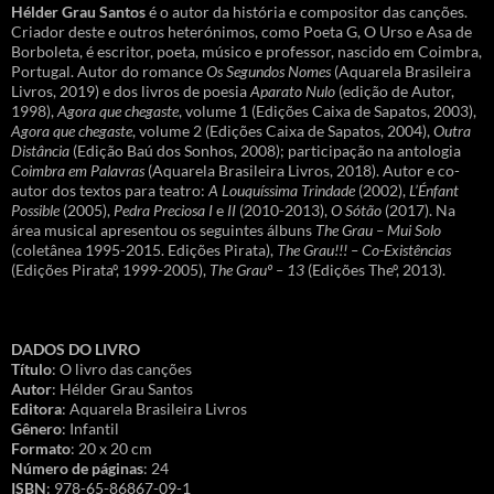
Hélder Grau Santos
é o autor da história e compositor das canções.
Criador deste e outros heterónimos, como Poeta G, O Urso e Asa de
Borboleta, é escritor, poeta, músico e professor, nascido em Coimbra,
Portugal. Autor do romance
Os Segundos Nomes
(Aquarela Brasileira
Livros, 2019) e dos livros de poesia
Aparato Nulo
(edição de Autor,
1998),
Agora que chegaste
, volume 1 (Edições Caixa de Sapatos, 2003),
Agora que chegaste
, volume 2 (Edições Caixa de Sapatos, 2004),
Outra
Distância
(Edição Baú dos Sonhos, 2008); participação na antologia
Coimbra em Palavras
(Aquarela Brasileira Livros, 2018). Autor e co-
autor dos textos para teatro:
A Louquíssima Trindade
(2002),
L’Énfant
Possible
(2005),
Pedra Preciosa I
e
II
(2010-2013),
O Sótão
(2017). Na
área musical apresentou os seguintes álbuns
The Grau – Mui Solo
(coletânea 1995-2015. Edições Pirata),
The Grau!!! – Co-Existências
(Edições Pirataº, 1999-2005),
The Grauº – 13
(Edições Theº, 2013).
DADOS DO LIVRO
Título
: O livro das canções
Autor
: Hélder Grau Santos
Editora
: Aquarela Brasileira Livros
Gênero
: Infantil
Formato
: 20 x 20 cm
Número de páginas
: 24
ISBN
: 978-65-86867-09-1