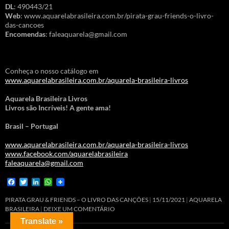
DL
: 490443/21
Web
: www.aquarelabrasileira.com.br/pirata-grau-friends-o-livro-
das-cancoes
Encomendas
: faleaquarela@gmail.com
Conheça o nosso catálogo em
www.aquarelabrasileira.com.br/aquarela-brasileira-livros
Aquarela Brasileira Livros
Livros são Incríveis! A gente ama!
Brasil – Portugal
www.aquarelabrasileira.com.br/aquarela-brasileira-livros
www.facebook.com/aquarelabrasileira
faleaquarela@gmail.com
F
T
L
W
a
w
i
h
c
i
n
a
PIRATA GRAU & FRIENDS – O LIVRO DAS CANÇÕES
15/11/2021
AQUARELA
e
t
k
t
BRASILEIRA
DEIXE UM COMENTÁRIO
b
t
e
s
Translate »
o
e
d
A