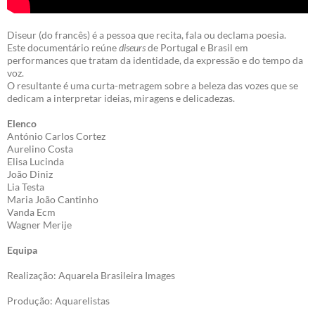
Diseur (do francês) é a pessoa que recita, fala ou declama poesia.
Este documentário reúne
diseurs
de Portugal e Brasil em
performances que tratam da identidade, da expressão e do tempo da
voz.
O resultante é uma curta-metragem sobre a beleza das vozes que se
dedicam a interpretar ideias, miragens e delicadezas.
Elenco
António Carlos Cortez
Aurelino Costa
Elisa Lucinda
João Diniz
Lia Testa
Maria João Cantinho
Vanda Ecm
Wagner Merije
Equipa
Realização: Aquarela Brasileira Images
Produção: Aquarelistas