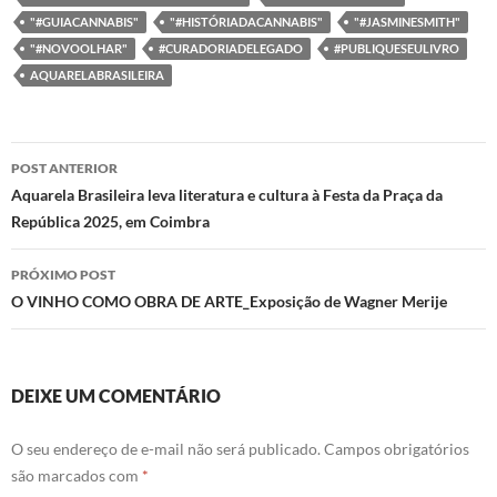
o
e
d
A
"#GUIACANNABIS"
"#HISTÓRIADACANNABIS"
"#JASMINESMITH"
o
r
I
p
k
n
p
"#NOVOOLHAR"
#CURADORIADELEGADO
#PUBLIQUESEULIVRO
AQUARELABRASILEIRA
Navegação
POST ANTERIOR
de
Aquarela Brasileira leva literatura e cultura à Festa da Praça da
República 2025, em Coimbra
posts
PRÓXIMO POST
O VINHO COMO OBRA DE ARTE_Exposição de Wagner Merije
DEIXE UM COMENTÁRIO
O seu endereço de e-mail não será publicado.
Campos obrigatórios
são marcados com
*