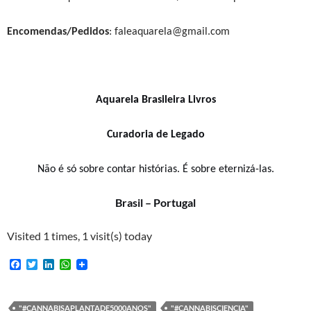
Encomendas/Pedidos
: faleaquarela@gmail.com
Aquarela Brasileira Livros
Curadoria de Legado
Não é só sobre contar histórias. É sobre eternizá-las.
Brasil – Portugal
Visited 1 times, 1 visit(s) today
F
T
L
W
a
w
i
h
c
i
n
a
e
t
k
t
b
t
e
s
"#CANNABISAPLANTADE5000ANOS"
"#CANNABISCIENCIA"