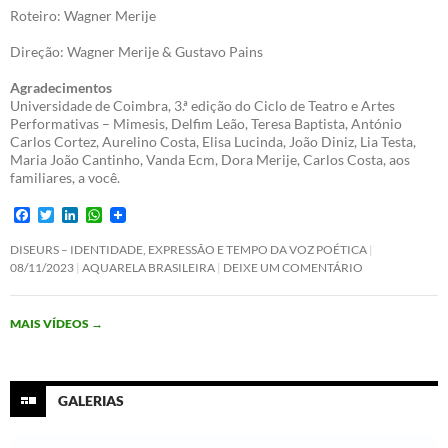
Roteiro: Wagner Merije
Direção: Wagner Merije & Gustavo Pains
Agradecimentos
Universidade de Coimbra, 3.ª edição do Ciclo de Teatro e Artes
Performativas – Mimesis, Delfim Leão, Teresa Baptista, António
Carlos Cortez, Aurelino Costa, Elisa Lucinda, João Diniz, Lia Testa,
Maria João Cantinho, Vanda Ecm, Dora Merije, Carlos Costa, aos
familiares, a você.
F
T
L
W
a
w
i
h
c
i
n
a
DISEURS – IDENTIDADE, EXPRESSÃO E TEMPO DA VOZ POÉTICA
e
t
k
t
08/11/2023
AQUARELA BRASILEIRA
DEIXE UM COMENTÁRIO
b
t
e
s
o
e
d
A
o
r
I
p
MAIS VÍDEOS
→
k
n
p
GALERIAS