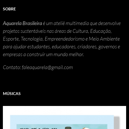
SOBRE
Aquarela Brasileira
é um ateliê multimedia que desenvolve
projetos sustentáveis nas áreas de Cultura, Educação,
Esporte, Tecnologia, Empreendedorismo e Meio Ambiente
para ajudar estudantes, educadores, criadores, governos e
empresas a construir um mundo melhor.
Contato: faleaquarela@gmail.com
MÚSICAS