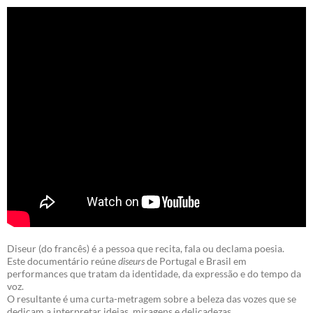
Diseur (do francês) é a pessoa que recita, fala ou declama poesia.
Este documentário reúne
diseurs
de Portugal e Brasil em
performances que tratam da identidade, da expressão e do tempo da
voz.
O resultante é uma curta-metragem sobre a beleza das vozes que se
dedicam a interpretar ideias, miragens e delicadezas.