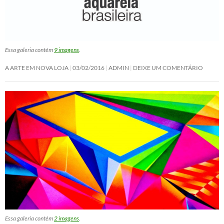
Essa galeria contém
9 imagens
.
A ARTE EM NOVA LOJA
03/02/2016
ADMIN
DEIXE UM COMENTÁRIO
Essa galeria contém
2 imagens
.