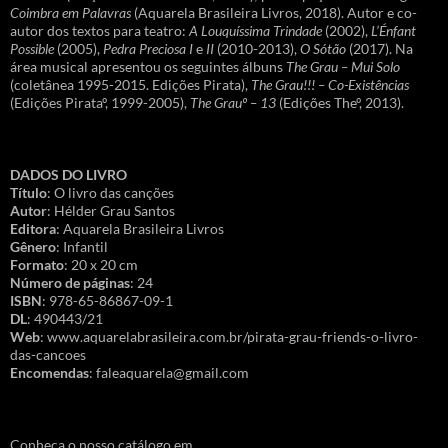
Coimbra em Palavras
(Aquarela Brasileira Livros, 2018). Autor e co-
autor dos textos para teatro:
A Louquíssima Trindade
(2002),
L’Énfant
Possible
(2005),
Pedra Preciosa I
e
II
(2010-2013),
O Sótão
(2017). Na
área musical apresentou os seguintes álbuns
The Grau – Mui Solo
(coletânea 1995-2015. Edições Pirata),
The Grau!!! – Co-Existências
(Edições Pirataº, 1999-2005),
The Grauº – 13
(Edições Theº, 2013).
DADOS DO LIVRO
Título
: O livro das canções
Autor
: Hélder Grau Santos
Editora
: Aquarela Brasileira Livros
Gênero
: Infantil
Formato
: 20 x 20 cm
Número de páginas
: 24
ISBN
: 978-65-86867-09-1
DL
: 490443/21
Web
: www.aquarelabrasileira.com.br/pirata-grau-friends-o-livro-
das-cancoes
Encomendas
: faleaquarela@gmail.com
Conheça o nosso catálogo em