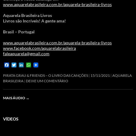
www.aquarelabrasileira.com.br/aquarela-brasileira-livros
Aquarela Brasileira Livros
Livros são Incríveis! A gente ama!
Brasil – Portugal
www.aquarelabrasileira.com.br/aquarela-brasileira-livros
www.facebook.com/aquarelabrasileira
faleaquarela@gmail.com
F
T
L
W
a
w
i
h
c
i
n
a
PIRATA GRAU & FRIENDS – O LIVRO DAS CANÇÕES
15/11/2021
AQUARELA
e
t
k
t
BRASILEIRA
DEIXE UM COMENTÁRIO
b
t
e
s
o
e
d
A
o
r
I
p
MAIS ÁUDIO
→
k
n
p
VÍDEOS