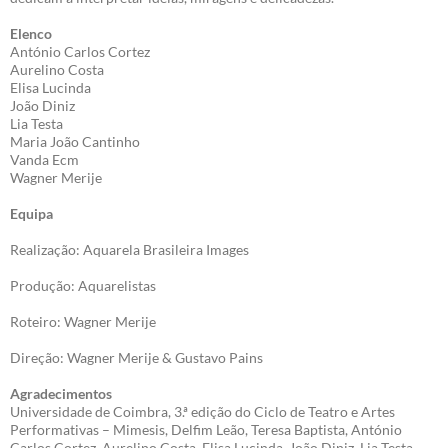
Elenco
António Carlos Cortez
Aurelino Costa
Elisa Lucinda
João Diniz
Lia Testa
Maria João Cantinho
Vanda Ecm
Wagner Merije
Equipa
Realização: Aquarela Brasileira Images
Produção: Aquarelistas
Roteiro: Wagner Merije
Direção: Wagner Merije & Gustavo Pains
Agradecimentos
Universidade de Coimbra, 3.ª edição do Ciclo de Teatro e Artes
Performativas – Mimesis, Delfim Leão, Teresa Baptista, António
Carlos Cortez, Aurelino Costa, Elisa Lucinda, João Diniz, Lia Testa,