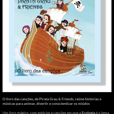
O livro das canções
,
de Pirata Grau & Friends, reúne histórias e
músicas para animar, divertir e conscientizar os miúdos
Um livro mágico, com estórias e canções em que a
Ecologia
é o lema.