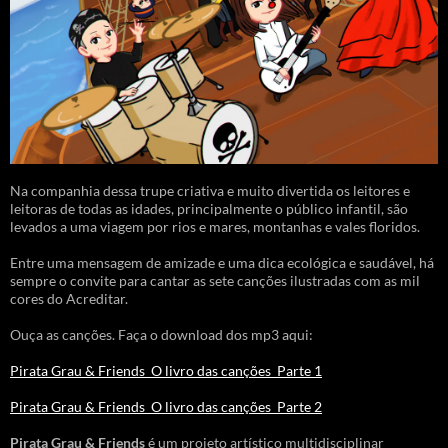
Na companhia dessa trupe criativa e muito divertida os leitores e
leitoras de todas as idades, principalmente o público infantil, são
levados a uma viagem por rios e mares, montanhas e vales floridos.
Entre uma mensagem de amizade e uma dica ecológica e saudável, há
sempre o convite para cantar as sete canções ilustradas com as mil
cores do Acreditar.
Ouça as canções. Faça o download dos mp3 aqui:
Pirata Grau & Friends_O livro das canções_Parte 1
Pirata Grau & Friends_O livro das canções_Parte 2
Pirata Grau & Friends
é um projeto artístico multidisciplinar