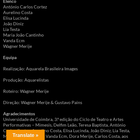
Elenco
António Carlos Cortez
Aurelino Costa
Elisa Lucinda
João Diniz
Lia Testa
Maria João Cantinho
Vanda Ecm
Wagner Merije
Equipa
Realização: Aquarela Brasileira Images
Produção: Aquarelistas
Roteiro: Wagner Merije
Direção: Wagner Merije & Gustavo Pains
Agradecimentos
Universidade de Coimbra, 3.ª edição do Ciclo de Teatro e Artes
Performativas – Mimesis, Delfim Leão, Teresa Baptista, António
Carlos Cortez, Aurelino Costa, Elisa Lucinda, João Diniz, Lia Testa,
Translate »
Maria João Cantinho, Vanda Ecm, Dora Merije, Carlos Costa, aos