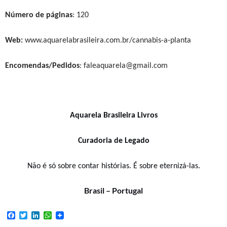
Número de páginas
:
120
Web:
www.aquarelabrasileira.com.br/cannabis-a-planta
Encomendas/Pedidos
: faleaquarela@gmail.com
Aquarela Brasileira Livros
Curadoria de Legado
Não é só sobre contar histórias. É sobre eternizá-las.
Brasil – Portugal
F
T
L
W
a
w
i
h