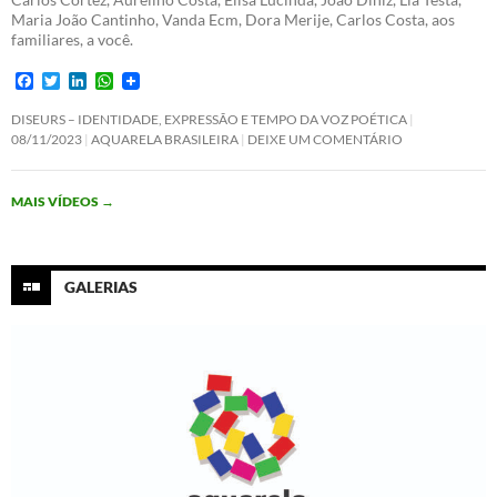
Maria João Cantinho, Vanda Ecm, Dora Merije, Carlos Costa, aos
familiares, a você.
F
T
L
W
a
w
i
h
c
i
n
a
DISEURS – IDENTIDADE, EXPRESSÃO E TEMPO DA VOZ POÉTICA
e
t
k
t
08/11/2023
AQUARELA BRASILEIRA
DEIXE UM COMENTÁRIO
b
t
e
s
o
e
d
A
o
r
I
p
MAIS VÍDEOS
→
k
n
p
GALERIAS