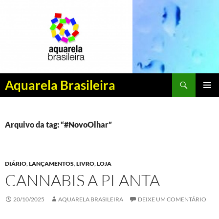
Pesquisar
Aquarela Brasileira
PULAR
MENU
PARA
PRINCI
O
CONTEÚDO
Arquivo da tag: “#NovoOlhar”
DIÁRIO
,
LANÇAMENTOS
,
LIVRO
,
LOJA
CANNABIS A PLANTA
20/10/2025
AQUARELA BRASILEIRA
DEIXE UM COMENTÁRIO