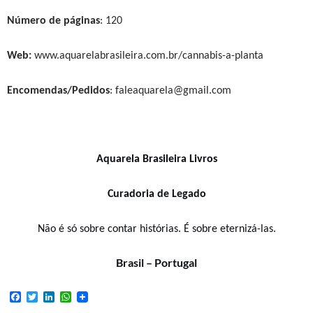
Número de páginas
:
120
Web:
www.aquarelabrasileira.com.br/cannabis-a-planta
Encomendas/Pedidos
: faleaquarela@gmail.com
Aquarela Brasileira Livros
Curadoria de Legado
Não é só sobre contar histórias. É sobre eternizá-las.
Brasil – Portugal
F
T
L
W
a
w
i
h