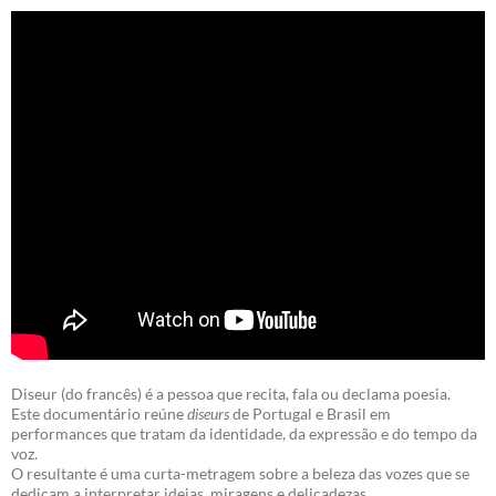
Diseur (do francês) é a pessoa que recita, fala ou declama poesia.
Este documentário reúne
diseurs
de Portugal e Brasil em
performances que tratam da identidade, da expressão e do tempo da
voz.
O resultante é uma curta-metragem sobre a beleza das vozes que se
dedicam a interpretar ideias, miragens e delicadezas.