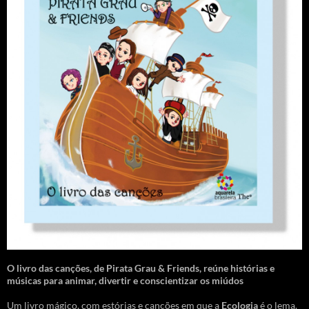
O livro das canções
,
de Pirata Grau & Friends, reúne histórias e
músicas para animar, divertir e conscientizar os miúdos
Um livro mágico, com estórias e canções em que a
Ecologia
é o lema.