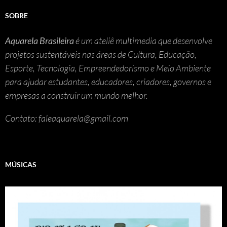
SOBRE
Aquarela Brasileira
é um ateliê multimedia que desenvolve
projetos sustentáveis nas áreas de Cultura, Educação,
Esporte, Tecnologia, Empreendedorismo e Meio Ambiente
para ajudar estudantes, educadores, criadores, governos e
empresas a construir um mundo melhor.
Contato: faleaquarela@gmail.com
MÚSICAS