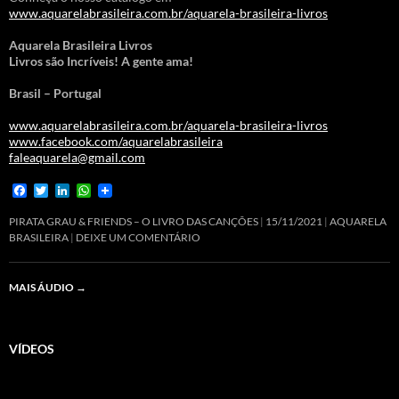
www.aquarelabrasileira.com.br/aquarela-brasileira-livros
Aquarela Brasileira Livros
Livros são Incríveis! A gente ama!
Brasil – Portugal
www.aquarelabrasileira.com.br/aquarela-brasileira-livros
www.facebook.com/aquarelabrasileira
faleaquarela@gmail.com
F
T
L
W
a
w
i
h
c
i
n
a
PIRATA GRAU & FRIENDS – O LIVRO DAS CANÇÕES
15/11/2021
AQUARELA
e
t
k
t
BRASILEIRA
DEIXE UM COMENTÁRIO
b
t
e
s
o
e
d
A
o
r
I
p
MAIS ÁUDIO
→
k
n
p
VÍDEOS