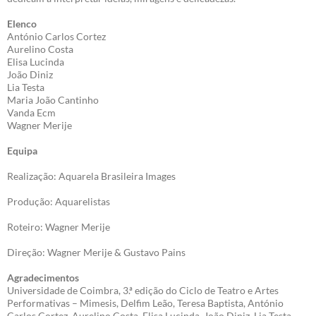
Elenco
António Carlos Cortez
Aurelino Costa
Elisa Lucinda
João Diniz
Lia Testa
Maria João Cantinho
Vanda Ecm
Wagner Merije
Equipa
Realização: Aquarela Brasileira Images
Produção: Aquarelistas
Roteiro: Wagner Merije
Direção: Wagner Merije & Gustavo Pains
Agradecimentos
Universidade de Coimbra, 3.ª edição do Ciclo de Teatro e Artes
Performativas – Mimesis, Delfim Leão, Teresa Baptista, António
Carlos Cortez, Aurelino Costa, Elisa Lucinda, João Diniz, Lia Testa,