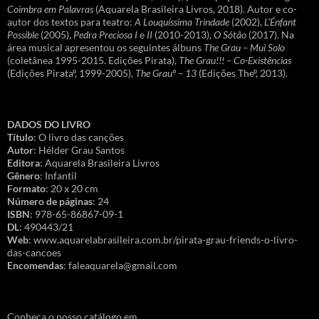
Coimbra em Palavras
(Aquarela Brasileira Livros, 2018). Autor e co-
autor dos textos para teatro:
A Louquíssima Trindade
(2002),
L’Énfant
Possible
(2005),
Pedra Preciosa I
e
II
(2010-2013),
O Sótão
(2017). Na
área musical apresentou os seguintes álbuns
The Grau – Mui Solo
(coletânea 1995-2015. Edições Pirata),
The Grau!!! – Co-Existências
(Edições Pirataº, 1999-2005),
The Grauº – 13
(Edições Theº, 2013).
DADOS DO LIVRO
Título
: O livro das canções
Autor
: Hélder Grau Santos
Editora
: Aquarela Brasileira Livros
Gênero
: Infantil
Formato
: 20 x 20 cm
Número de páginas
: 24
ISBN
: 978-65-86867-09-1
DL
: 490443/21
Web
: www.aquarelabrasileira.com.br/pirata-grau-friends-o-livro-
das-cancoes
Encomendas
: faleaquarela@gmail.com
Conheça o nosso catálogo em