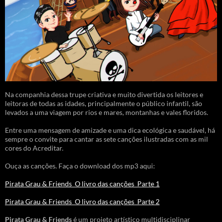
Na companhia dessa trupe criativa e muito divertida os leitores e
leitoras de todas as idades, principalmente o público infantil, são
levados a uma viagem por rios e mares, montanhas e vales floridos.
Entre uma mensagem de amizade e uma dica ecológica e saudável, há
sempre o convite para cantar as sete canções ilustradas com as mil
cores do Acreditar.
Ouça as canções. Faça o download dos mp3 aqui:
Pirata Grau & Friends_O livro das canções_Parte 1
Pirata Grau & Friends_O livro das canções_Parte 2
Pirata Grau & Friends
é um projeto artístico multidisciplinar