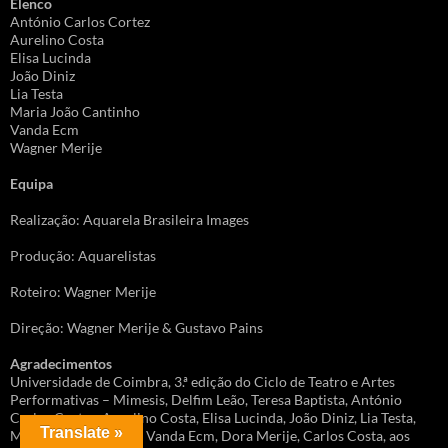
Elenco
António Carlos Cortez
Aurelino Costa
Elisa Lucinda
João Diniz
Lia Testa
Maria João Cantinho
Vanda Ecm
Wagner Merije
Equipa
Realização: Aquarela Brasileira Images
Produção: Aquarelistas
Roteiro: Wagner Merije
Direção: Wagner Merije & Gustavo Pains
Agradecimentos
Universidade de Coimbra, 3.ª edição do Ciclo de Teatro e Artes
Performativas – Mimesis, Delfim Leão, Teresa Baptista, António
Carlos Cortez, Aurelino Costa, Elisa Lucinda, João Diniz, Lia Testa,
Translate »
Maria João Cantinho, Vanda Ecm, Dora Merije, Carlos Costa, aos