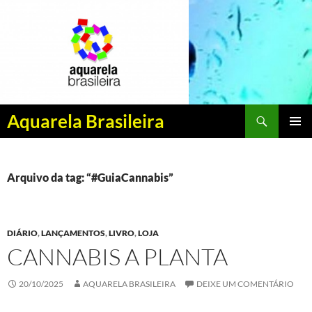
Pesquisar
Aquarela Brasileira
PULAR
MENU
PARA
PRINCI
O
CONTEÚDO
Arquivo da tag: “#GuiaCannabis”
DIÁRIO
,
LANÇAMENTOS
,
LIVRO
,
LOJA
CANNABIS A PLANTA
20/10/2025
AQUARELA BRASILEIRA
DEIXE UM COMENTÁRIO