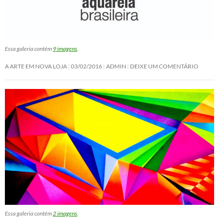
Essa galeria contém
9 imagens
.
A ARTE EM NOVA LOJA
03/02/2016
ADMIN
DEIXE UM COMENTÁRIO
Essa galeria contém
2 imagens
.