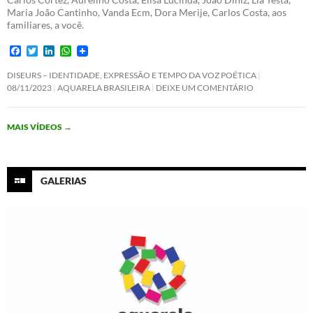
Maria João Cantinho, Vanda Ecm, Dora Merije, Carlos Costa, aos
familiares, a você.
F
T
L
W
a
w
i
h
c
i
n
a
DISEURS – IDENTIDADE, EXPRESSÃO E TEMPO DA VOZ POÉTICA
e
t
k
t
08/11/2023
AQUARELA BRASILEIRA
DEIXE UM COMENTÁRIO
b
t
e
s
o
e
d
A
o
r
I
p
MAIS VÍDEOS
→
k
n
p
GALERIAS