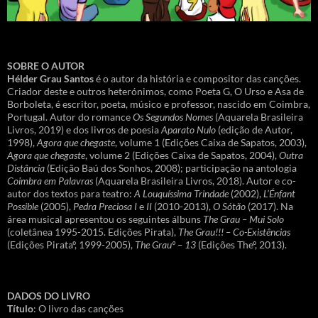
SOBRE O AUTOR
Hélder Grau Santos
é o autor da história e compositor das canções.
Criador deste e outros heterónimos, como Poeta G, O Urso e Asa de
Borboleta, é escritor, poeta, músico e professor, nascido em Coimbra,
Portugal. Autor do romance
Os Segundos Nomes
(Aquarela Brasileira
Livros, 2019) e dos livros de poesia
Aparato Nulo
(edição de Autor,
1998),
Agora que chegaste
, volume 1 (Edições Caixa de Sapatos, 2003),
Agora que chegaste
, volume 2 (Edições Caixa de Sapatos, 2004),
Outra
Distância
(Edição Baú dos Sonhos, 2008); participação na antologia
Coimbra em Palavras
(Aquarela Brasileira Livros, 2018). Autor e co-
autor dos textos para teatro:
A Louquíssima Trindade
(2002),
L’Énfant
Possible
(2005),
Pedra Preciosa I
e
II
(2010-2013),
O Sótão
(2017). Na
área musical apresentou os seguintes álbuns
The Grau – Mui Solo
(coletânea 1995-2015. Edições Pirata),
The Grau!!! – Co-Existências
(Edições Pirataº, 1999-2005),
The Grauº – 13
(Edições Theº, 2013).
DADOS DO LIVRO
Título
: O livro das canções