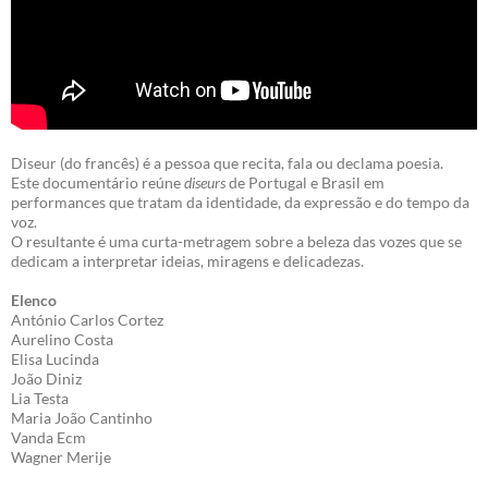
Diseur (do francês) é a pessoa que recita, fala ou declama poesia.
Este documentário reúne
diseurs
de Portugal e Brasil em
performances que tratam da identidade, da expressão e do tempo da
voz.
O resultante é uma curta-metragem sobre a beleza das vozes que se
dedicam a interpretar ideias, miragens e delicadezas.
Elenco
António Carlos Cortez
Aurelino Costa
Elisa Lucinda
João Diniz
Lia Testa
Maria João Cantinho
Vanda Ecm
Wagner Merije