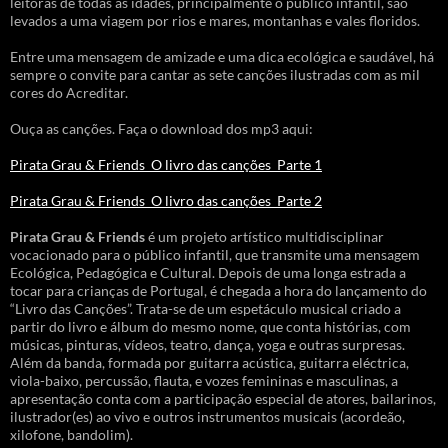
leitoras de todas as idades, principalmente o público infantil, são
levados a uma viagem por rios e mares, montanhas e vales floridos.
Entre uma mensagem de amizade e uma dica ecológica e saudável, há
sempre o convite para cantar as sete canções ilustradas com as mil
cores do Acreditar.
Ouça as canções. Faça o download dos mp3 aqui:
Pirata Grau & Friends_O livro das canções_Parte 1
Pirata Grau & Friends_O livro das canções_Parte 2
Pirata Grau & Friends
é um projeto artístico multidisciplinar
vocacionado para o público infantil, que transmite uma mensagem
Ecológica, Pedagógica e Cultural. Depois de uma longa estrada a
tocar para crianças de Portugal, é chegada a hora do lançamento do
“Livro das Canções”. Trata-se de um espetáculo musical criado a
partir do livro e álbum do mesmo nome, que conta histórias, com
músicas, pinturas, vídeos, teatro, dança, yoga e outras surpresas.
Além da banda, formada por guitarra acústica, guitarra eléctrica,
viola-baixo, percussão, flauta, e vozes femininas e masculinas, a
apresentação conta com a participação especial de atores, bailarinos,
ilustrador(es) ao vivo e outros instrumentos musicais (acordeão,
xilofone, bandolim).