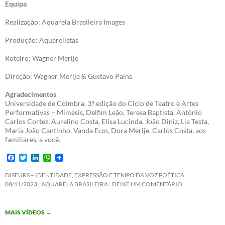
Equipa
Realização: Aquarela Brasileira Images
Produção: Aquarelistas
Roteiro: Wagner Merije
Direção: Wagner Merije & Gustavo Pains
Agradecimentos
Universidade de Coimbra, 3.ª edição do Ciclo de Teatro e Artes
Performativas – Mimesis, Delfim Leão, Teresa Baptista, António
Carlos Cortez, Aurelino Costa, Elisa Lucinda, João Diniz, Lia Testa,
Maria João Cantinho, Vanda Ecm, Dora Merije, Carlos Costa, aos
familiares, a você.
F
T
L
W
a
w
i
h
c
i
n
a
DISEURS – IDENTIDADE, EXPRESSÃO E TEMPO DA VOZ POÉTICA
e
t
k
t
08/11/2023
AQUARELA BRASILEIRA
DEIXE UM COMENTÁRIO
b
t
e
s
o
e
d
A
o
r
I
p
MAIS VÍDEOS
→
k
n
p