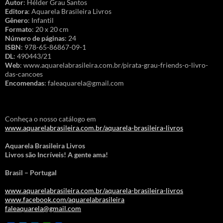
Autor
: Hélder Grau Santos
Editora
: Aquarela Brasileira Livros
Gênero
: Infantil
Formato
: 20 x 20 cm
Número de páginas
: 24
ISBN
: 978-65-86867-09-1
DL
: 490443/21
Web
: www.aquarelabrasileira.com.br/pirata-grau-friends-o-livro-
das-cancoes
Encomendas
: faleaquarela@gmail.com
Conheça o nosso catálogo em
www.aquarelabrasileira.com.br/aquarela-brasileira-livros
Aquarela Brasileira Livros
Livros são Incríveis! A gente ama!
Brasil – Portugal
www.aquarelabrasileira.com.br/aquarela-brasileira-livros
www.facebook.com/aquarelabrasileira
faleaquarela@gmail.com