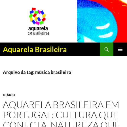
Pesquisar
Aquarela Brasileira
PULAR
MENU
PARA
PRINCI
O
CONTEÚDO
Arquivo da tag: música brasileira
DIÁRIO
AQUARELA BRASILEIRA EM
PORTUGAL: CULTURA QUE
CONECTA, NATUREZA QUE