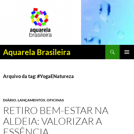
Pesquisar
Aquarela Brasileira
PULAR
MENU
PARA
PRINCI
O
CONTEÚDO
Arquivo da tag: #YogaENatureza
DIÁRIO
,
LANÇAMENTOS
,
OFICINAS
RETIRO BEM-ESTAR NA
ALDEIA: VALORIZAR A
ESSÊNCIA