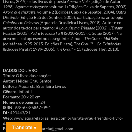
Livros, 2019) e dos livros de poesia
Aparato Nulo
(edição de Autor,
1998),
Agora que chegaste
, volume 1 (Edições Caixa de Sapatos, 2003),
Agora que chegaste
, volume 2 (Edições Caixa de Sapatos, 2004),
Outra
Distância
(Edição Baú dos Sonhos, 2008); participação na antologia
Coimbra em Palavras
(Aquarela Brasileira Livros, 2018). Autor e co-
autor dos textos para teatro:
A Louquíssima Trindade
(2002),
L’Énfant
Possible
(2005),
Pedra Preciosa I
e
II
(2010-2013),
O Sótão
(2017). Na
área musical apresentou os seguintes álbuns
The Grau – Mui Solo
(coletânea 1995-2015. Edições Pirata),
The Grau!!! – Co-Existências
(Edições Pirataº, 1999-2005),
The Grauº – 13
(Edições Theº, 2013).
DADOS DO LIVRO
Título
: O livro das canções
Autor
: Hélder Grau Santos
Editora
: Aquarela Brasileira Livros
Gênero
: Infantil
Formato
: 20 x 20 cm
Número de páginas
: 24
ISBN
: 978-65-86867-09-1
DL
: 490443/21
Web
: www.aquarelabrasileira.com.br/pirata-grau-friends-o-livro-
das-cancoes
Translate »
Encomendas
: faleaquarela@gmail.com