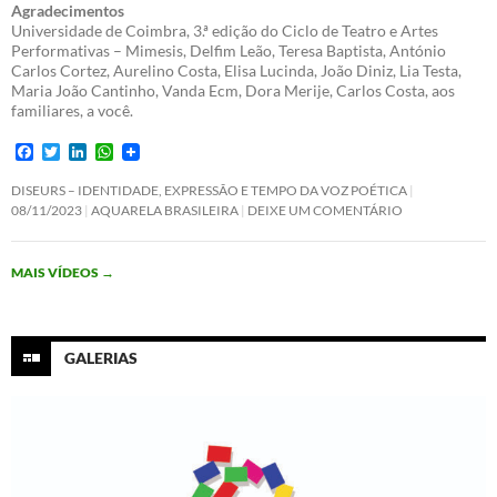
Agradecimentos
Universidade de Coimbra, 3.ª edição do Ciclo de Teatro e Artes
Performativas – Mimesis, Delfim Leão, Teresa Baptista, António
Carlos Cortez, Aurelino Costa, Elisa Lucinda, João Diniz, Lia Testa,
Maria João Cantinho, Vanda Ecm, Dora Merije, Carlos Costa, aos
familiares, a você.
F
T
L
W
a
w
i
h
c
i
n
a
DISEURS – IDENTIDADE, EXPRESSÃO E TEMPO DA VOZ POÉTICA
e
t
k
t
08/11/2023
AQUARELA BRASILEIRA
DEIXE UM COMENTÁRIO
b
t
e
s
o
e
d
A
o
r
I
p
MAIS VÍDEOS
→
k
n
p
GALERIAS