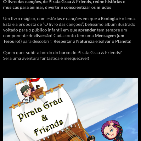
O livro das canções
,
de Pirata Grau & Friends, reúne histórias e
músicas para animar, divertir e conscientizar os miúdos
Um livro mágico, com estórias e canções em que a
Ecologia
é o lema.
Esta é a proposta de “O livro das canções”, belíssimo álbum ilustrado
voltado para o público infantil em que
aprender
tem sempre um
componente de
diversão
! Cada conto tem uma
Mensagem
(um
Tesouro!)
para descobrir:
Respeitar a Natureza
e
Salvar o Planeta!
Quem quer subir a bordo do barco do Pirata Grau & Friends?
Será uma aventura fantástica e inesquecível!