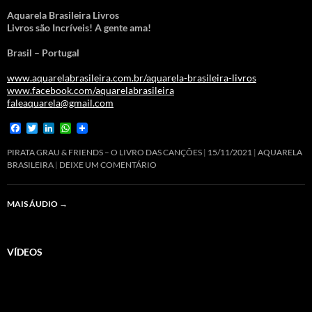
Aquarela Brasileira Livros
Livros são Incríveis! A gente ama!
Brasil – Portugal
www.aquarelabrasileira.com.br/aquarela-brasileira-livros
www.facebook.com/aquarelabrasileira
faleaquarela@gmail.com
F
T
L
W
a
w
i
h
c
i
n
a
PIRATA GRAU & FRIENDS – O LIVRO DAS CANÇÕES
15/11/2021
AQUARELA
e
t
k
t
BRASILEIRA
DEIXE UM COMENTÁRIO
b
t
e
s
o
e
d
A
o
r
I
p
MAIS ÁUDIO
→
k
n
p
VÍDEOS