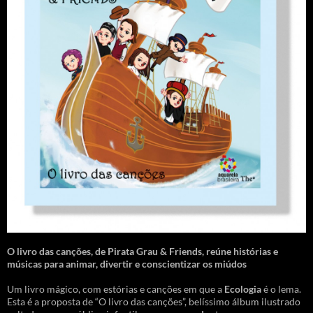
O livro das canções
,
de Pirata Grau & Friends, reúne histórias e
músicas para animar, divertir e conscientizar os miúdos
Um livro mágico, com estórias e canções em que a
Ecologia
é o lema.
Esta é a proposta de “O livro das canções”, belíssimo álbum ilustrado