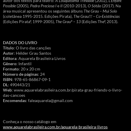
autor dos textos para teatro:
A Louquíssima Trindade
(2002),
L’Énfant
Possible
(2005),
Pedra Preciosa I
e
II
(2010-2013),
O Sótão
(2017). Na
área musical apresentou os seguintes álbuns
The Grau – Mui Solo
(coletânea 1995-2015. Edições Pirata),
The Grau!!! – Co-Existências
(Edições Pirataº, 1999-2005),
The Grauº – 13
(Edições Theº, 2013).
DADOS DO LIVRO
Título
: O livro das canções
Autor
: Hélder Grau Santos
Editora
: Aquarela Brasileira Livros
Gênero
: Infantil
Formato
: 20 x 20 cm
Número de páginas
: 24
ISBN
: 978-65-86867-09-1
DL
: 490443/21
Web
: www.aquarelabrasileira.com.br/pirata-grau-friends-o-livro-
das-cancoes
Encomendas
: faleaquarela@gmail.com
Conheça o nosso catálogo em
www.aquarelabrasileira.com.br/aquarela-brasileira-livros