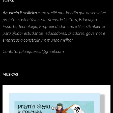
SOBRE
Aquarela Brasileira
é um ateliê multimedia que desenvolve
projetos sustentáveis nas áreas de Cultura, Educação,
Esporte, Tecnologia, Empreendedorismo e Meio Ambiente
para ajudar estudantes, educadores, criadores, governos e
empresas a construir um mundo melhor.
Contato: faleaquarela@gmail.com
MÚSICAS