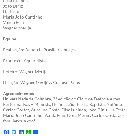
Elisa Lucinda
João Diniz
Lia Testa
Maria João Cantinho
Vanda Ecm
Wagner Merije
Equipa
Realização: Aquarela Brasileira Images
Produção: Aquarelistas
Roteiro: Wagner Merije
Direção: Wagner Merije & Gustavo Pains
Agradecimentos
Universidade de Coimbra, 3.ª edição do Ciclo de Teatro e Artes
Performativas – Mimesis, Delfim Leão, Teresa Baptista, António
Carlos Cortez, Aurelino Costa, Elisa Lucinda, João Diniz, Lia Testa,
Maria João Cantinho, Vanda Ecm, Dora Merije, Carlos Costa, aos
familiares, a você.
F
T
L
W