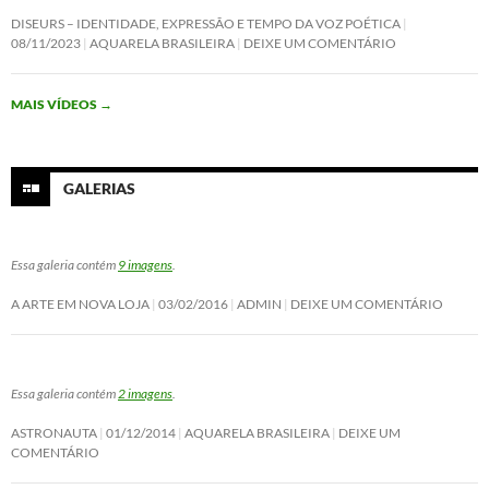
a
w
i
h
c
i
n
a
DISEURS – IDENTIDADE, EXPRESSÃO E TEMPO DA VOZ POÉTICA
e
t
k
t
08/11/2023
AQUARELA BRASILEIRA
DEIXE UM COMENTÁRIO
b
t
e
s
o
e
d
A
o
r
I
p
MAIS VÍDEOS
→
k
n
p
GALERIAS
Essa galeria contém
9 imagens
.
A ARTE EM NOVA LOJA
03/02/2016
ADMIN
DEIXE UM COMENTÁRIO
Essa galeria contém
2 imagens
.
ASTRONAUTA
01/12/2014
AQUARELA BRASILEIRA
DEIXE UM
COMENTÁRIO