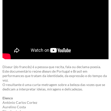
Diseur (do francês) é a pessoa que recita, fala ou declama poesia.
Este documentário reúne
diseurs
de Portugal e Brasil em
performances que tratam da identidade, da expressão e do tempo da
voz.
O resultante é uma curta-metragem sobre a beleza das vozes que se
dedicam a interpretar ideias, miragens e delicadezas.
Elenco
António Carlos Cortez
Aurelino Costa