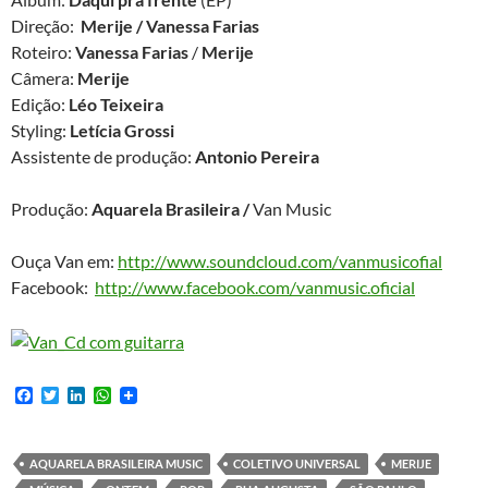
Direção:
Merije / Vanessa Farias
Roteiro:
Vanessa Farias
/
Merije
Câmera:
Merije
Edição:
Léo Teixeira
Styling:
Letícia Grossi
Assistente de produção:
Antonio Pereira
Produção:
Aquarela Brasileira /
Van Music
Ouça Van em:
http://www.soundcloud.com/vanmusicofial
Facebook:
http://www.facebook.com/vanmusic.oficial
F
T
L
W
a
w
i
h
c
i
n
a
e
t
k
t
b
t
e
s
AQUARELA BRASILEIRA MUSIC
COLETIVO UNIVERSAL
MERIJE
o
e
d
A