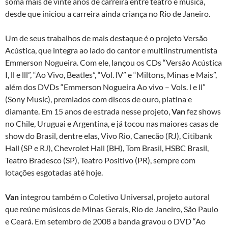
soma mais de vinte anos de carreira entre teatro e música,
desde que iniciou a carreira ainda criança no Rio de Janeiro.
Um de seus trabalhos de mais destaque é o projeto Versão
Acústica, que integra ao lado do cantor e multiinstrumentista
Emmerson Nogueira. Com ele, lançou os CDs “Versão Acústica
I, ll e lll”, “Ao Vivo, Beatles”, “Vol. lV” e “Miltons, Minas e Mais”,
além dos DVDs “Emmerson Nogueira Ao vivo – Vols. l e ll”
(Sony Music), premiados com discos de ouro, platina e
diamante. Em 15 anos de estrada nesse projeto,
Van
fez shows
no Chile, Uruguai e Argentina, e já tocou nas maiores casas de
show do Brasil, dentre elas, Vivo Rio, Canecão (RJ), Citibank
Hall (SP e RJ), Chevrolet Hall (BH), Tom Brasil, HSBC Brasil,
Teatro Bradesco (SP), Teatro Positivo (PR), sempre com
lotações esgotadas até hoje.
Van
integrou também o Coletivo Universal, projeto autoral
que reúne músicos de Minas Gerais, Rio de Janeiro, São Paulo
e Ceará. Em setembro de 2008 a banda gravou o DVD “Ao