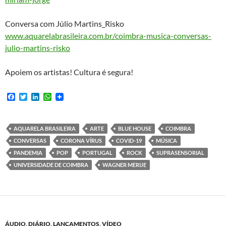
Conversa com Júlio Martins_Risko
www.aquarelabrasileira.com.br/coimbra-musica-conversas-
julio-martins-risko
Apoiem os artistas! Cultura é segura!
F
T
L
W
a
w
i
h
c
i
n
a
e
t
k
t
b
t
e
s
AQUARELA BRASILEIRA
ARTE
BLUE HOUSE
COIMBRA
o
e
d
A
CONVERSAS
CORONA VÍRUS
COVID-19
MÚSICA
o
r
I
p
k
n
p
PANDEMIA
POP
PORTUGAL
ROCK
SUPRASENSORIAL
UNIVERSIDADE DE COIMBRA
WAGNER MERIJE
ÁUDIO
,
DIÁRIO
,
LANÇAMENTOS
,
VÍDEO