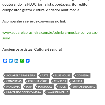
doutorando na FLUC, jornalista, poeta, escritor, editor,
compositor, gestor cultural e criador multimedia.
Acompanhe a série de conversas no link
www.aquarelabrasileira.com.br/coimbra-musica-conversas-
serie
Apoiem os artistas! Cultura é segura!
F
T
L
W
a
w
i
h
c
i
n
a
e
t
k
t
b
t
e
s
AQUARELA BRASILEIRA
ARTE
BLUE HOUSE
COIMBRA
o
e
d
A
CONVERSAS
CORONA VÍRUS
COVID-19
MÚSICA
o
r
I
p
k
n
p
PANDEMIA
POP
PORTUGAL
ROCK
SUPRASENSORIAL
UNIVERSIDADE DE COIMBRA
WAGNER MERIJE