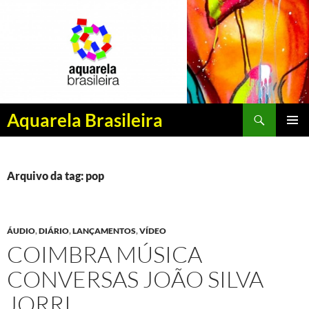
Pesquisar
Aquarela Brasileira
PULAR
MENU
PARA
PRINCI
O
CONTEÚDO
Arquivo da tag: pop
ÁUDIO
,
DIÁRIO
,
LANÇAMENTOS
,
VÍDEO
COIMBRA MÚSICA
CONVERSAS JOÃO SILVA
JORRI