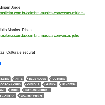
iriam Jorge
asileira.com.br/coimbra-musica-conversas-miriam-
úlio Martins_Risko
sileira.com.br/coimbra-musica-conversas-julio-
tas! Cultura é segura!
ILEIRA
ARTE
BLUE HOUSE
COIMBRA
CORONA VÍRUS
COVID-19
MÚSICA
PANDEMIA
GAL
ROCK
SUPRASENSORIAL
E COIMBRA
WAGNER MERIJE