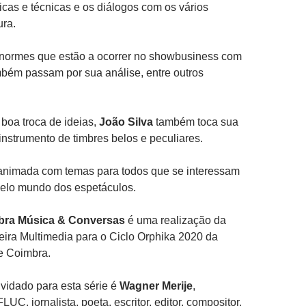
ticas e técnicas e os diálogos com os vários
ura.
ormes que estão a ocorrer no showbusiness com
bém passam por sua análise, entre outros
boa troca de ideias,
João Silva
também toca sua
instrumento de timbres belos e peculiares.
nimada com temas para todos que se interessam
pelo mundo dos espetáculos.
bra Música & Conversas
é uma realização da
eira Multimedia para o Ciclo Orphika 2020 da
e Coimbra.
vidado para esta série é
Wagner Merije
,
UC, jornalista, poeta, escritor, editor, compositor,