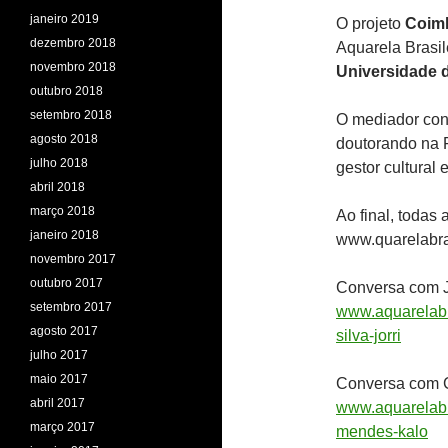
janeiro 2019
O projeto
Coim
dezembro 2018
Aquarela Brasil
novembro 2018
Universidade 
outubro 2018
setembro 2018
O mediador con
agosto 2018
doutorando na FL
julho 2018
gestor cultural 
abril 2018
março 2018
Ao final, todas
janeiro 2018
www.quarelabra
novembro 2017
outubro 2017
Conversa com J
setembro 2017
www.aquarelabr
agosto 2017
silva-jorri
julho 2017
maio 2017
Conversa com 
abril 2017
www.aquarelabr
março 2017
mendes-kalo