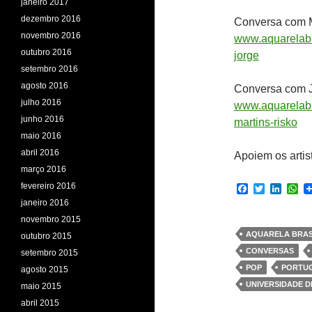
janeiro 2017
dezembro 2016
Conversa com M
novembro 2016
www.aquarelabr
outubro 2016
jorge
setembro 2016
agosto 2016
Conversa com J
julho 2016
www.aquarelabra
junho 2016
martins-risko
maio 2016
abril 2016
Apoiem os artis
março 2016
fevereiro 2016
F
T
L
W
a
w
i
h
janeiro 2016
c
i
n
a
novembro 2015
e
t
k
t
b
t
e
s
AQUARELA BRAS
outubro 2015
o
e
d
A
CONVERSAS
setembro 2015
o
r
I
p
k
n
p
POP
PORTU
agosto 2015
UNIVERSIDADE D
maio 2015
abril 2015