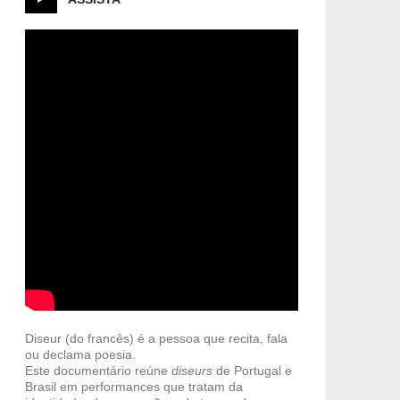
Diseur (do francês) é a pessoa que recita, fala
ou declama poesia.
Este documentário reúne
diseurs
de Portugal e
Brasil em performances que tratam da