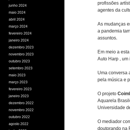
profissões artís
junho 2024
agentes da cult
maio 2024
abril 2024
As mudanças en
março 2024
a pandemia tam
fevereiro 2024
assuntos.
janeiro 2024
dezembro 2023
Em meio a esta 
novembro 2023
Auto Harp , um 
outubro 2023
setembro 2023
Uma conversa a
maio 2023
pela música e 
março 2023
fevereiro 2023
O projeto
Coim
janeiro 2023
Aquarela Brasil
dezembro 2022
Universidade d
novembro 2022
outubro 2022
O mediador con
agosto 2022
doutorando na FL