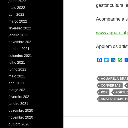
junho 2022
gestor cultural 
maio 2022
abril 2022
Acompanhe a sé
março 2022
fevereiro 2022
www.aquarelabr
janeiro 2022
novembro 2021
Apoiem os artis
outubro 2021
setembro 2021
F
T
L
W
julho 2021
a
w
i
h
c
i
n
a
junho 2021
e
t
k
t
maio 2021
b
t
e
s
AQUARELA BRAS
o
e
d
A
abril 2021
CONVERSAS
o
r
I
p
março 2021
k
n
p
POP
PORTU
fevereiro 2021
UNIVERSIDADE D
janeiro 2021
dezembro 2020
novembro 2020
outubro 2020