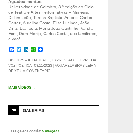
Agradecimentos
Universidade de Coimbra, 3.ª edição do Ciclo
de Teatro e Artes Performativas – Mimesis,
Delfim Leão, Teresa Baptista, António Carlos
Cortez, Aurelino Costa, Elisa Lucinda, João
Diniz, Lia Testa, Maria João Cantinho, Vanda
Ecm, Dora Merije, Carlos Costa, aos familiares,
a você.
F
T
L
W
a
w
i
h
c
i
n
a
DISEURS – IDENTIDADE, EXPRESSÃO E TEMPO DA
e
t
k
t
VOZ POÉTICA
08/11/2023
AQUARELA BRASILEIRA
b
t
e
s
DEIXE UM COMENTÁRIO
o
e
d
A
o
r
I
p
k
n
p
MAIS VÍDEOS
→
GALERIAS
Essa galeria contém
9 imagens
.