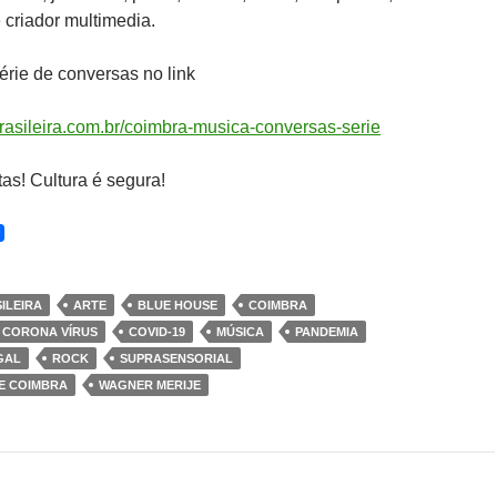
e criador multimedia.
rie de conversas no link
asileira.com.br/coimbra-musica-conversas-serie
tas! Cultura é segura!
ILEIRA
ARTE
BLUE HOUSE
COIMBRA
CORONA VÍRUS
COVID-19
MÚSICA
PANDEMIA
GAL
ROCK
SUPRASENSORIAL
E COIMBRA
WAGNER MERIJE