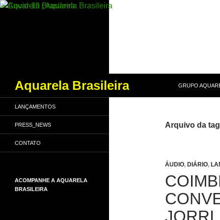
PULAR PARA O
Pesquisar
Aquarela Brasileira
GRUPO AQUARE
LANÇAMENTOS
Arquivo da tag
PRESS_NEWS
CONTATO
ÁUDIO
,
DIÁRIO
,
LA
COIMB
ACOMPANHE A AQUARELA
BRASILEIRA
CONVE
JORRI