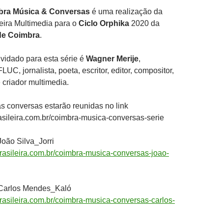
bra Música & Conversas
é uma realização da
eira Multimedia para o
Ciclo Orphika
2020 da
de Coimbra
.
vidado para esta série é
Wagner Merije
,
UC, jornalista, poeta, escritor, editor, compositor,
e criador multimedia.
 as conversas estarão reunidas no link
sileira.com.br/coimbra-musica-conversas-serie
oão Silva_Jorri
asileira.com.br/coimbra-musica-conversas-joao-
Carlos Mendes_Kaló
asileira.com.br/coimbra-musica-conversas-carlos-