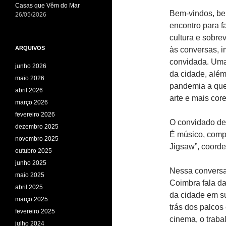
Casas que Vêm do Mar
Bem-vindos, b
26/05/2026
encontro para f
cultura e sobre
ARQUIVOS
às conversas, 
convidada. Uma 
junho 2026
da cidade, alé
maio 2026
pandemia a que
abril 2026
arte e mais core
março 2026
fevereiro 2026
O convidado de
dezembro 2025
É músico, compo
novembro 2025
Jigsaw”, coord
outubro 2025
junho 2025
Nessa conversa 
maio 2025
Coimbra fala da
abril 2025
da cidade em s
março 2025
trás dos palcos
fevereiro 2025
cinema, o traba
julho 2024