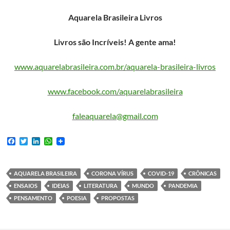
Aquarela Brasileira Livros
Livros são Incríveis! A gente ama!
www.aquarelabrasileira.com.br/aquarela-brasileira-livros
www.facebook.com/aquarelabrasileira
faleaquarela@gmail.com
F
T
L
W
a
w
i
h
c
i
n
a
e
t
k
t
b
t
e
s
AQUARELA BRASILEIRA
CORONA VÍRUS
COVID-19
CRÔNICAS
o
e
d
A
ENSAIOS
IDEIAS
LITERATURA
MUNDO
PANDEMIA
o
r
I
p
k
n
p
PENSAMENTO
POESIA
PROPOSTAS