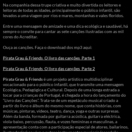
Na companhia dessa trupe criativa e muito divertida os leitores e
leitoras de todas as idades, principalmente o público infantil, são
levados a uma viagem por rios e mares, montanhas e vales floridos.
Entre uma mensagem de amizade e uma dica ecológica e saudável, há
sempre o convite para cantar as sete canções ilustradas com as mil
cores do Acreditar.
Ouça as canções. Faça o download dos mp3 aqui:
Pirata Grau & Friends_O livro das canções_Parte 1
Pirata Grau & Friends_O livro das canções_Parte 2
Pirata Grau & Friends
é um projeto artístico multidisciplinar
vocacionado para o público infantil, que transmite uma mensagem
Ecológica, Pedagógica e Cultural. Depois de uma longa estrada a
tocar para crianças de Portugal, é chegada a hora do lançamento do
“Livro das Canções”. Trata-se de um espetáculo musical criado a
partir do livro e álbum do mesmo nome, que conta histórias, com
músicas, pinturas, vídeos, teatro, dança, yoga e outras surpresas.
Além da banda, formada por guitarra acústica, guitarra eléctrica,
viola-baixo, percussão, flauta, e vozes femininas e masculinas, a
apresentação conta com a participação especial de atores, bailarinos,