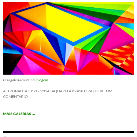
Essa galeria contém
2 imagens
.
ASTRONAUTA
01/12/2014
AQUARELA BRASILEIRA
DEIXE UM
COMENTÁRIO
MAIS GALERIAS
→