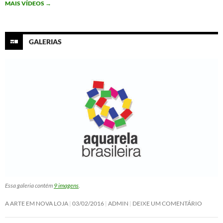
MAIS VÍDEOS
→
k
n
p
GALERIAS
Essa galeria contém
9 imagens
.
A ARTE EM NOVA LOJA
03/02/2016
ADMIN
DEIXE UM COMENTÁRIO