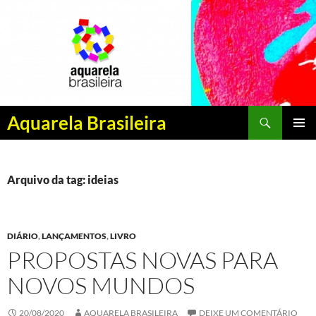
Pesquisar
Aquarela Brasileira
PULAR
MENU
PARA
PRINCI
O
CONTEÚDO
Arquivo da tag: ideias
DIÁRIO
,
LANÇAMENTOS
,
LIVRO
PROPOSTAS NOVAS PARA
NOVOS MUNDOS
20/08/2020
AQUARELA BRASILEIRA
DEIXE UM COMENTÁRIO