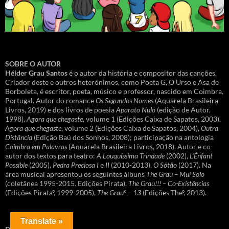
SOBRE O AUTOR
Hélder Grau Santos
é o autor da história e compositor das canções.
Criador deste e outros heterónimos, como Poeta G, O Urso e Asa de
Borboleta, é escritor, poeta, músico e professor, nascido em Coimbra,
Portugal. Autor do romance
Os Segundos Nomes
(Aquarela Brasileira
Livros, 2019) e dos livros de poesia
Aparato Nulo
(edição de Autor,
1998),
Agora que chegaste
, volume 1 (Edições Caixa de Sapatos, 2003),
Agora que chegaste
, volume 2 (Edições Caixa de Sapatos, 2004),
Outra
Distância
(Edição Baú dos Sonhos, 2008); participação na antologia
Coimbra em Palavras
(Aquarela Brasileira Livros, 2018). Autor e co-
autor dos textos para teatro:
A Louquíssima Trindade
(2002),
L’Énfant
Possible
(2005),
Pedra Preciosa I
e
II
(2010-2013),
O Sótão
(2017). Na
área musical apresentou os seguintes álbuns
The Grau – Mui Solo
(coletânea 1995-2015. Edições Pirata),
The Grau!!! – Co-Existências
(Edições Pirataº, 1999-2005),
The Grauº – 13
(Edições Theº, 2013).
Translate »