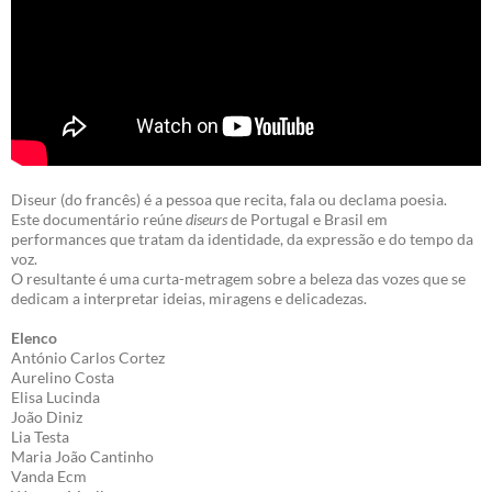
Diseur (do francês) é a pessoa que recita, fala ou declama poesia.
Este documentário reúne
diseurs
de Portugal e Brasil em
performances que tratam da identidade, da expressão e do tempo da
voz.
O resultante é uma curta-metragem sobre a beleza das vozes que se
dedicam a interpretar ideias, miragens e delicadezas.
Elenco
António Carlos Cortez
Aurelino Costa
Elisa Lucinda
João Diniz
Lia Testa
Maria João Cantinho
Vanda Ecm