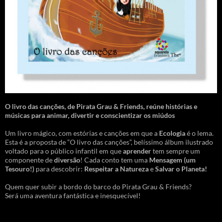
O livro das canções
,
de Pirata Grau & Friends, reúne histórias e
músicas para animar, divertir e conscientizar os miúdos
Um livro mágico, com estórias e canções em que a
Ecologia
é o lema.
Esta é a proposta de “O livro das canções”, belíssimo álbum ilustrado
voltado para o público infantil em que
aprender
tem sempre um
componente de
diversão
! Cada conto tem uma
Mensagem
(um
Tesouro!)
para descobrir:
Respeitar a Natureza
e
Salvar o Planeta!
Quem quer subir a bordo do barco do Pirata Grau & Friends?
Será uma aventura fantástica e inesquecível!