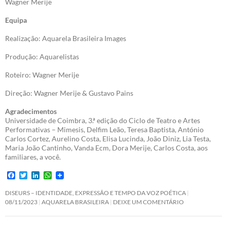
Wagner Merije
Equipa
Realização: Aquarela Brasileira Images
Produção: Aquarelistas
Roteiro: Wagner Merije
Direção: Wagner Merije & Gustavo Pains
Agradecimentos
Universidade de Coimbra, 3.ª edição do Ciclo de Teatro e Artes
Performativas – Mimesis, Delfim Leão, Teresa Baptista, António
Carlos Cortez, Aurelino Costa, Elisa Lucinda, João Diniz, Lia Testa,
Maria João Cantinho, Vanda Ecm, Dora Merije, Carlos Costa, aos
familiares, a você.
F
T
L
W
a
w
i
h
c
i
n
a
DISEURS – IDENTIDADE, EXPRESSÃO E TEMPO DA VOZ POÉTICA
e
t
k
t
08/11/2023
AQUARELA BRASILEIRA
DEIXE UM COMENTÁRIO
b
t
e
s
o
e
d
A
o
r
I
p