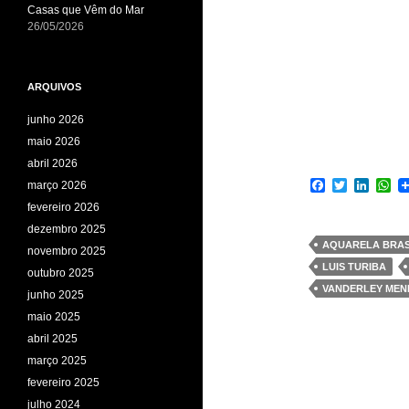
Casas que Vêm do Mar
26/05/2026
ARQUIVOS
junho 2026
maio 2026
abril 2026
F
T
L
W
março 2026
a
w
i
h
fevereiro 2026
c
i
n
a
e
t
k
t
dezembro 2025
b
t
e
s
AQUARELA BRAS
novembro 2025
o
e
d
A
LUIS TURIBA
o
r
I
p
outubro 2025
k
n
p
VANDERLEY ME
junho 2025
maio 2025
abril 2025
março 2025
fevereiro 2025
julho 2024