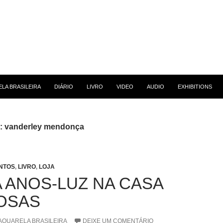
 CONTEÚDO
LA BRASILEIRA
DIÁRIO
LIVRO
VIDEO
AUDIO
EXHIBITIONS
g: vanderley mendonça
NTOS
,
LIVRO
,
LOJA
A ANOS-LUZ NA CASA
OSAS
AQUARELA BRASILEIRA
DEIXE UM COMENTÁRIO