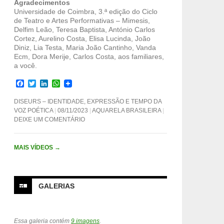
Agradecimentos
Universidade de Coimbra, 3.ª edição do Ciclo
de Teatro e Artes Performativas – Mimesis,
Delfim Leão, Teresa Baptista, António Carlos
Cortez, Aurelino Costa, Elisa Lucinda, João
Diniz, Lia Testa, Maria João Cantinho, Vanda
Ecm, Dora Merije, Carlos Costa, aos familiares,
a você.
F
T
L
W
a
w
i
h
c
i
n
a
DISEURS – IDENTIDADE, EXPRESSÃO E TEMPO DA
e
t
k
t
VOZ POÉTICA
08/11/2023
AQUARELA BRASILEIRA
b
t
e
s
DEIXE UM COMENTÁRIO
o
e
d
A
o
r
I
p
k
n
p
MAIS VÍDEOS
→
GALERIAS
Essa galeria contém
9 imagens
.