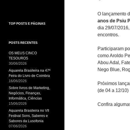
O lançamento do
anos de Psiu 
TOP POSTS E PÁGINAS
dia 29/07/2016,
encontros.
POSTS RECENTES
Participaram po
OS MEUS CINCO
como Aroldo Pe
TESOUROS
Abou Adal, Fate
30/06/2026
Nego Blue, Rog
Aquarela Brasileira na 47ª
Feira do Livro de Coimbra
16/06/2026
Próximos lançam
Sobre livros de Marketing,
(de 04 a 12/10)
Negócios, Finanças,
Informática, Ciências
15/06/2026
Confira alguma
Aquarela Brasileira no VII
Festival Sons, Saberes e
Sabores da Lusofonia
07/06/2026