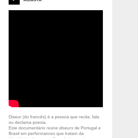
Diseur (do francês) é a pessoa que recita, fala
ou declama poesia.
Este documentário reúne
diseurs
de Portugal e
Brasil em performances que tratam da