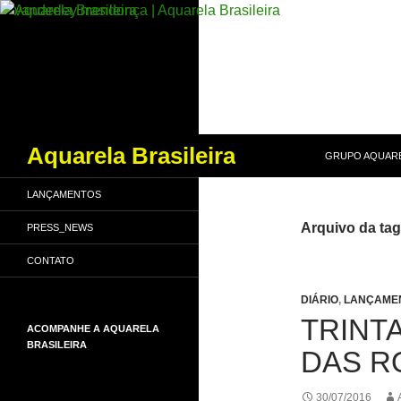
PULAR PARA O
Pesquisar
Aquarela Brasileira
GRUPO AQUARE
LANÇAMENTOS
Arquivo da ta
PRESS_NEWS
CONTATO
DIÁRIO
,
LANÇAME
TRINT
ACOMPANHE A AQUARELA
BRASILEIRA
DAS R
30/07/2016