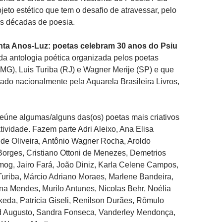
jeto estético que tem o desafio de atravessar, pelo
ês décadas de poesia.
inta Anos-Luz: poetas celebram 30 anos do Psiu
lo da antologia poética organizada pelos poetas
(MG), Luis Turiba (RJ) e Wagner Merije (SP) e que
ado nacionalmente pela Aquarela Brasileira Livros,
reúne algumas/alguns das(os) poetas mais criativos
atividade. Fazem parte Adri Aleixo, Ana Elisa
o de Oliveira, Antônio Wagner Rocha, Aroldo
Borges, Cristiano Ottoni de Menezes, Demetrios
mog, Jairo Fará, João Diniz, Karla Celene Campos,
 Turiba, Márcio Adriano Moraes, Marlene Bandeira,
rna Mendes, Murilo Antunes, Nicolas Behr, Noélia
 Ikeda, Patrícia Giseli, Renilson Durães, Rômulo
d Augusto, Sandra Fonseca, Vanderley Mendonça,