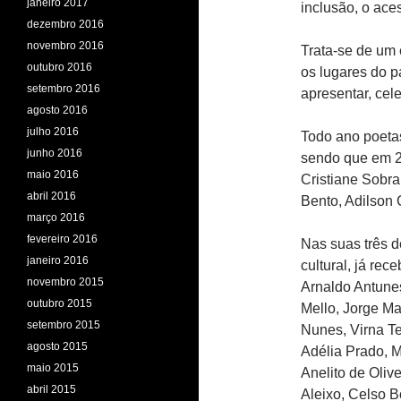
janeiro 2017
inclusão, o aces
dezembro 2016
novembro 2016
Trata-se de um 
outubro 2016
os lugares do p
setembro 2016
apresentar, cel
agosto 2016
julho 2016
Todo ano poeta
junho 2016
sendo que em 2
maio 2016
Cristiane Sobr
abril 2016
Bento, Adilson 
março 2016
fevereiro 2016
Nas suas três d
janeiro 2016
cultural, já re
novembro 2015
Arnaldo Antune
outubro 2015
Mello, Jorge M
setembro 2015
Nunes, Virna Te
agosto 2015
Adélia Prado, M
maio 2015
Anelito de Oliv
abril 2015
Aleixo, Celso B