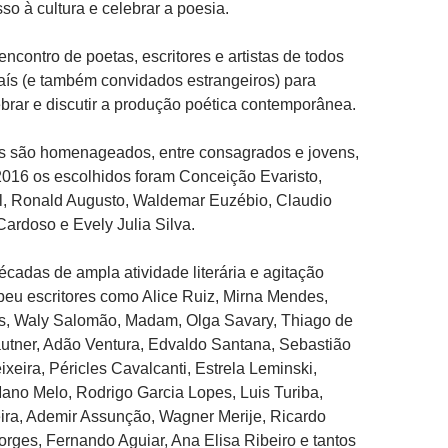
so à cultura e celebrar a poesia.
encontro de poetas, escritores e artistas de todos
aís (e também convidados estrangeiros) para
ebrar e discutir a produção poética contemporânea.
s são homenageados, entre consagrados e jovens,
016 os escolhidos foram Conceição Evaristo,
al, Ronald Augusto, Waldemar Euzébio, Claudio
Cardoso e Evely Julia Silva.
écadas de ampla atividade literária e agitação
cebeu escritores como Alice Ruiz, Mirna Mendes,
s, Waly Salomão, Madam, Olga Savary, Thiago de
autner, Adão Ventura, Edvaldo Santana, Sebastião
ixeira, Péricles Cavalcanti, Estrela Leminski,
ano Melo, Rodrigo Garcia Lopes, Luis Turiba,
eira, Ademir Assunção, Wagner Merije, Ricardo
orges, Fernando Aguiar, Ana Elisa Ribeiro e tantos