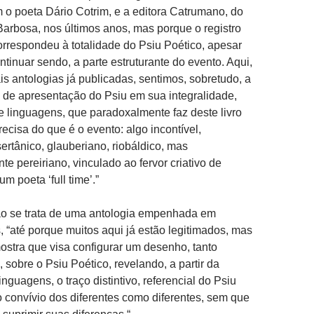
 o poeta Dário Cotrim, e a editora Catrumano, do
Barbosa, nos últimos anos, mas porque o registro
orrespondeu à totalidade do Psiu Poético, apesar
ontinuar sendo, a parte estruturante do evento. Aqui,
 antologias já publicadas, sentimos, sobretudo, a
 de apresentação do Psiu em sua integralidade,
e linguagens, que paradoxalmente faz deste livro
ecisa do que é o evento: algo incontível,
sertânico, glauberiano, riobáldico, mas
e pereiriano, vinculado ao fervor criativo de
um poeta ‘full time’.”
não se trata de uma antologia empenhada em
, “até porque muitos aqui já estão legitimados, mas
stra que visa configurar um desenho, tanto
 sobre o Psiu Poético, revelando, a partir da
inguagens, o traço distintivo, referencial do Psiu
o convívio dos diferentes como diferentes, sem que