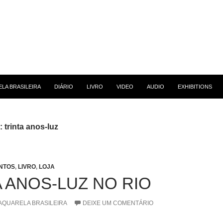
 CONTEÚDO
LA BRASILEIRA
DIÁRIO
LIVRO
VIDEO
AUDIO
EXHIBITIONS
 trinta anos-luz
NTOS
,
LIVRO
,
LOJA
A ANOS-LUZ NO RIO
AQUARELA BRASILEIRA
DEIXE UM COMENTÁRIO