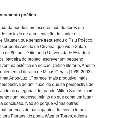
ocumento poético
audada por dois professores pós-doutores em
m de um texto de apresentação do cantor e
e Mautner, que sempre frequentou o Psiu Poético.
sor-poeta Anelito de Oliveira, que viu o Salão
a de 80, pois é titular da Universidade Estadual
s, parceira do projeto, escrever um pequeno
ventura estética da edição. Crítico literário, Anelito
Suplemento Literário de Minas Gerais (1999-2003).
rinta Anos-Luz…” parece “mais produtivo, mais
 perspectiva de um ‘fluxo’ do que da perspectiva de
rdando as categorias do grande Milton Santos: mais
nto num processo infinito do que como um lugar
a conclusão. Não só porque várias outras
indo poemas de participantes do evento foram
ditora Plurarts, do poeta Wagner Torres, editora