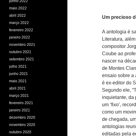
junho 2022
maio 2022
abril 2022
Um precioso d
março 2022
fevereiro 2022
A antologia é s
janeiro 2022
Literatura, alé
novembro 2021
compositor Jorg
outubro 2021
Coube ao profes
setembro 2021
nascer na décad
julho 2021
de Montes Claro
junho 2021
ensaio sobre a a
maio 2021
é ex-editor do 
abril 2021
Segundo ele, “T
março 2021
inquietante, da
fevereiro 2021
um ‘fixo’, reco
janeiro 2021
como um movime
dezembro 2020
de chegada, um
novembro 2020
antologias reun
outubro 2020
editadas pela e