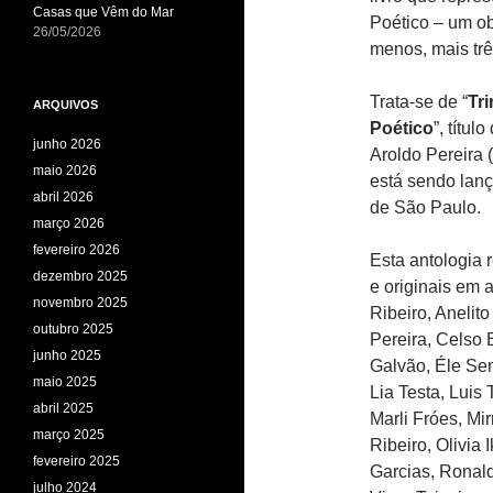
Casas que Vêm do Mar
Poético – um ob
26/05/2026
menos, mais tr
Trata-se de “
Tr
ARQUIVOS
Poético
”, títu
junho 2026
Aroldo Pereira 
maio 2026
está sendo lanç
abril 2026
de São Paulo.
março 2026
fevereiro 2026
Esta antologia 
dezembro 2025
e originais em 
novembro 2025
Ribeiro, Anelit
outubro 2025
Pereira, Celso 
junho 2025
Galvão, Éle Se
maio 2025
Lia Testa, Luis
abril 2025
Marli Fróes, Mi
março 2025
Ribeiro, Olivia
fevereiro 2025
Garcias, Ronal
julho 2024