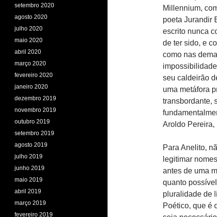
setembro 2020
Millennium, com
agosto 2020
poeta Jurandir 
julho 2020
escrito nunca c
maio 2020
de ter sido, e c
abril 2020
como nas demais
março 2020
impossibilidade
fevereiro 2020
seu caldeirão d
janeiro 2020
uma metáfora pr
dezembro 2019
transbordante, 
novembro 2019
fundamentalment
outubro 2019
Aroldo Pereira, 
setembro 2019
agosto 2019
Para Anelito, 
julho 2019
legitimar nomes
junho 2019
antes de uma mo
maio 2019
quanto possível,
abril 2019
pluralidade de l
março 2019
Poético, que é 
fevereiro 2019