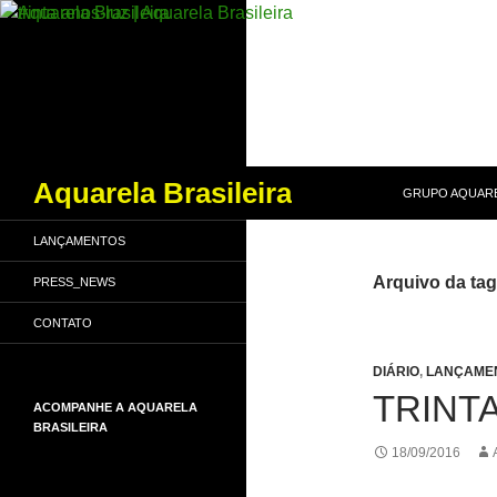
PULAR PARA O
Pesquisar
Aquarela Brasileira
GRUPO AQUARE
LANÇAMENTOS
Arquivo da tag:
PRESS_NEWS
CONTATO
DIÁRIO
,
LANÇAME
TRINT
ACOMPANHE A AQUARELA
BRASILEIRA
18/09/2016