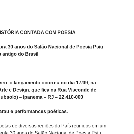
HISTÓRIA CONTADA COM POESIA
bra 30 anos do Salão Nacional de Poesia Psiu
s antigo do Brasil
iro, o lançamento ocorreu no dia 17/09, na
Arte e Design, que fica na Rua Visconde de
(subsolo) – Ipanema – RJ – 22.410-000
rau e performances poéticas.
poetas de diversas regiões do País reunidos em um
senta 30 anos do Salão Nacional de Poesia Psiu