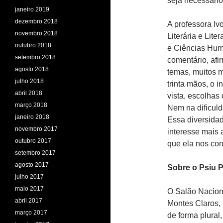
seja necessário
janeiro 2019
dezembro 2018
A professora Iv
novembro 2018
Literária e Lit
outubro 2018
e Ciências Hum
setembro 2018
comentário, afi
agosto 2018
temas, muitos m
julho 2018
trinta mãos, o 
abril 2018
vista, escolhas
março 2018
Nem na dificuld
janeiro 2018
Essa diversidad
novembro 2017
interesse mais 
outubro 2017
que ela nos con
setembro 2017
agosto 2017
Sobre o Psiu P
julho 2017
maio 2017
O Salão Nacion
abril 2017
Montes Claros, 
março 2017
de forma plural