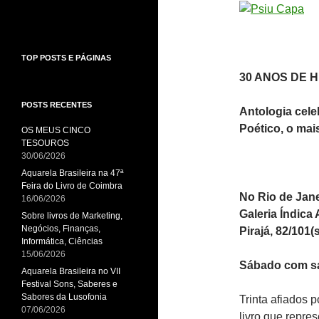
TOP POSTS E PÁGINAS
30 ANOS DE 
POSTS RECENTES
Antologia cele
Poético, o mai
OS MEUS CINCO
TESOUROS
30/06/2026
Aquarela Brasileira na 47ª
Feira do Livro de Coimbra
No Rio de Jane
16/06/2026
Galeria
Índica 
Sobre livros de Marketing,
Negócios, Finanças,
Pirajá, 82/101
Informática, Ciências
15/06/2026
Sábado
com sa
Aquarela Brasileira no VII
Festival Sons, Saberes e
Sabores da Lusofonia
Trinta afiados 
07/06/2026
livro que repre