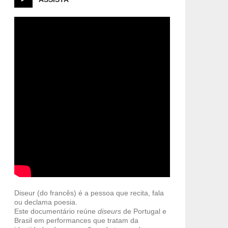
Diseur (do francês) é a pessoa que recita, fala
ou declama poesia.
Este documentário reúne
diseurs
de Portugal e
Brasil em performances que tratam da