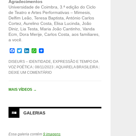
Agradecimentos
Universidade de Coimbra, 3.ª edição do Ciclo
de Teatro e Artes Performativas – Mimesis,
Delfim Leão, Teresa Baptista, António Carlos
Cortez, Aurelino Costa, Elisa Lucinda, João
Diniz, Lia Testa, Maria João Cantinho, Vanda
Ecm, Dora Merije, Carlos Costa, aos familiares,
a você.
F
T
L
W
a
w
i
h
c
i
n
a
DISEURS – IDENTIDADE, EXPRESSÃO E TEMPO DA
e
t
k
t
VOZ POÉTICA
08/11/2023
AQUARELA BRASILEIRA
b
t
e
s
DEIXE UM COMENTÁRIO
o
e
d
A
o
r
I
p
k
n
p
MAIS VÍDEOS
→
GALERIAS
Essa galeria contém
9 imagens
.