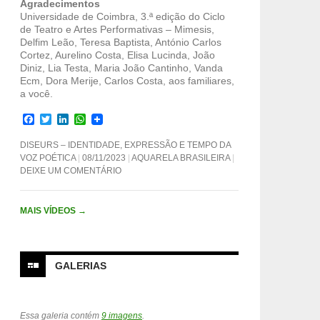
Agradecimentos
Universidade de Coimbra, 3.ª edição do Ciclo
de Teatro e Artes Performativas – Mimesis,
Delfim Leão, Teresa Baptista, António Carlos
Cortez, Aurelino Costa, Elisa Lucinda, João
Diniz, Lia Testa, Maria João Cantinho, Vanda
Ecm, Dora Merije, Carlos Costa, aos familiares,
a você.
F
T
L
W
a
w
i
h
c
i
n
a
DISEURS – IDENTIDADE, EXPRESSÃO E TEMPO DA
e
t
k
t
VOZ POÉTICA
08/11/2023
AQUARELA BRASILEIRA
b
t
e
s
DEIXE UM COMENTÁRIO
o
e
d
A
o
r
I
p
k
n
p
MAIS VÍDEOS
→
GALERIAS
Essa galeria contém
9 imagens
.