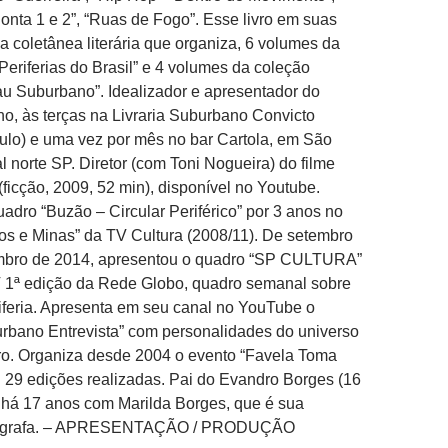
nta 1 e 2”, “Ruas de Fogo”. Esse livro em suas
 coletânea literária que organiza, 6 volumes da
Periferias do Brasil” e 4 volumes da coleção
u Suburbano”. Idealizador e apresentador do
o, às terças na Livraria Suburbano Convicto
ulo) e uma vez por mês no bar Cartola, em São
al norte SP. Diretor (com Toni Nogueira) do filme
(ficção, 2009, 52 min), disponível no Youtube.
adro “Buzão – Circular Periférico” por 3 anos no
s e Minas” da TV Cultura (2008/11). De setembro
mbro de 2014, apresentou o quadro “SP CULTURA”
 1ª edição da Rede Globo, quadro semanal sobre
riferia. Apresenta em seu canal no YouTube o
rbano Entrevista” com personalidades do universo
eiro. Organiza desde 2004 o evento “Favela Toma
i 29 edições realizadas. Pai do Evandro Borges (16
 há 17 anos com Marilda Borges, que é sua
otógrafa. – APRESENTAÇÃO / PRODUÇÃO