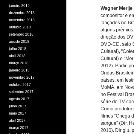
janeiro 2019
Wagner Merije
dezembro 2018
compositor e em
novembro 2018
lançados no Bras
outubro 2018
alguns prêmios 
setembro 2018
direção dos DV
agosto 2018
DVD-CD, selo Se
julho 2018
Cultural), “Cole
abril 2018
Cultural) e “Mer
março 2018
2012). Partici
janeiro 2018
Ondas Brasilei
novembro 2017
países, em fest
outubro 2017
MoMA, em Nova 
setembro 2017
no Festival Bra
agosto 2017
série de TV com
julho 2017
Como produtor d
maio 2017
filmes “Chega d
abril 2017
sangue” (Dir. He
março 2017
2010). Dirigiu,