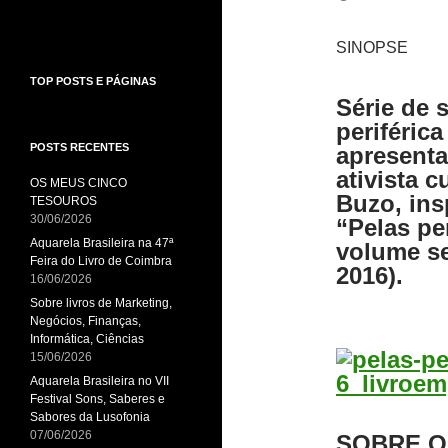
SINOPSE
TOP POSTS E PÁGINAS
Série de s
periférica
POSTS RECENTES
apresenta
ativista c
OS MEUS CINCO
Buzo, ins
TESOUROS
30/06/2026
“Pelas per
Aquarela Brasileira na 47ª
volume s
Feira do Livro de Coimbra
2016).
16/06/2026
Sobre livros de Marketing,
Negócios, Finanças,
Informática, Ciências
15/06/2026
Aquarela Brasileira no VII
Festival Sons, Saberes e
Sabores da Lusofonia
07/06/2026
SOBRE O