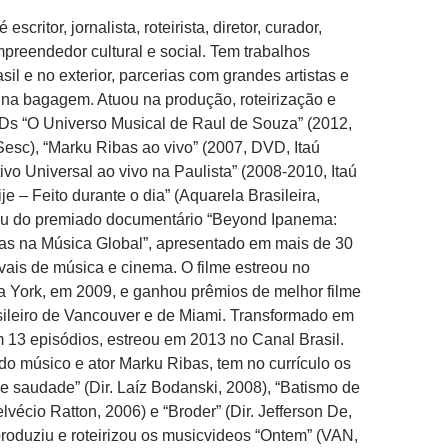
é escritor, jornalista, roteirista, diretor, curador,
preendedor cultural e social. Tem trabalhos
il e no exterior, parcerias com grandes artistas e
na bagagem. Atuou na produção, roteirização e
Ds “O Universo Musical de Raul de Souza” (2012,
sc), “Marku Ribas ao vivo” (2007, DVD, Itaú
tivo Universal ao vivo na Paulista” (2008-2010, Itaú
ije – Feito durante o dia” (Aquarela Brasileira,
pou do premiado documentário “Beyond Ipanema:
ras na Música Global”, apresentado em mais de 30
ivais de música e cinema. O filme estreou no
York, em 2009, e ganhou prêmios de melhor filme
sileiro de Vancouver e de Miami. Transformado em
 13 episódios, estreou em 2013 no Canal Brasil.
o músico e ator Marku Ribas, tem no currículo os
e saudade” (Dir. Laíz Bodanski, 2008), “Batismo de
lvécio Ratton, 2006) e “Broder” (Dir. Jefferson De,
 produziu e roteirizou os musicvideos “Ontem” (VAN,