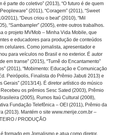
 é parte do coletivo” (2013), “O futuro é de quem
“Peopleware” (2011), “Coragem” (2011), “Sweet
0/2011), “Deus criou o beat” (2010), “Mil
05), “Sambampler” (2005), entre outros trabalhos.
na o projeto MVMob – Minha Vida Mobile, que
antes e educadores para produção de conteúdos
m celulares. Como jornalista, apresentador e
alhou para veículos no Brasil e no exterior. É autor
ade em transe” (2015), “Turnê do Encantamento”
dos” (2011), “Mobimento: Educação e Comunicação
Ed. Peirópolis, Finalista do Prêmio Jabuti 2013) e
 Gerais” (2013/14). É diretor artístico do músico
 Recebeu os prêmios Sesc Sated (2003), Prêmio
rasileira (2005), Rumos Itaú Cultural (2008),
tiva Fundação Telefônica – OEI (2011), Prêmio da
a (2013)­­­­. Mantém o site www.merije.com.br –
OTEIRO / PRODUÇÃO
é formado em Jornalismo e atua como diretor,