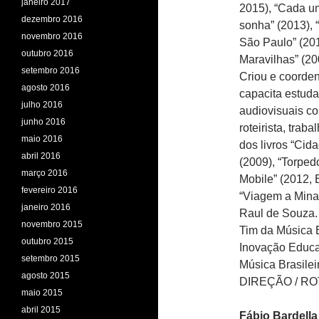
janeiro 2017
2015), “Cada um
dezembro 2016
sonha” (2013), 
novembro 2016
São Paulo” (201
outubro 2016
Maravilhas” (20
setembro 2016
Criou e coorde
agosto 2016
capacita estud
julho 2016
audiovisuais co
junho 2016
roteirista, trab
maio 2016
dos livros “Cid
abril 2016
(2009), “Torpe
março 2016
Mobile” (2012, 
fevereiro 2016
“Viagem a Minas
janeiro 2016
Raul de Souza.
novembro 2015
Tim da Música B
outubro 2015
Inovação Educa
setembro 2015
Música Brasileir
agosto 2015
DIREÇÃO / R
maio 2015
abril 2015
Fábio Bardella