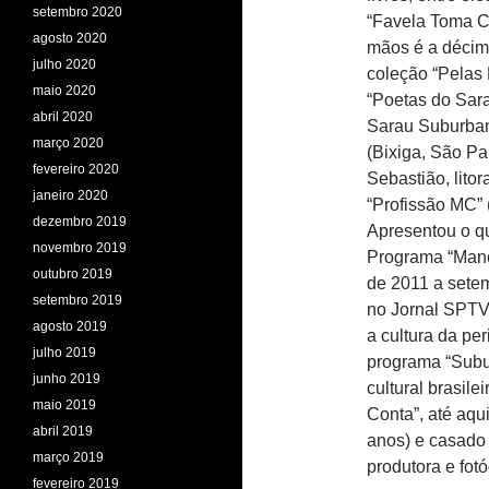
setembro 2020
“Favela Toma Co
agosto 2020
mãos é a décima
julho 2020
coleção “Pelas 
maio 2020
“Poetas do Sara
abril 2020
Sarau Suburban
março 2020
(Bixiga, São Pa
fevereiro 2020
Sebastião, litor
janeiro 2020
“Profissão MC” 
dezembro 2019
Apresentou o qu
novembro 2019
Programa “Mano
outubro 2019
de 2011 a sete
setembro 2019
no Jornal SPTV
agosto 2019
a cultura da pe
julho 2019
programa “Subu
junho 2019
cultural brasil
maio 2019
Conta”, até aqu
abril 2019
anos) e casado
março 2019
produtora e f
fevereiro 2019