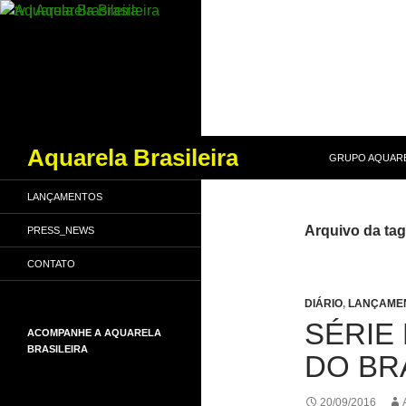
PULAR PARA O
Pesquisar
Aquarela Brasileira
GRUPO AQUARE
LANÇAMENTOS
Arquivo da tag
PRESS_NEWS
CONTATO
DIÁRIO
,
LANÇAME
SÉRIE
ACOMPANHE A AQUARELA
BRASILEIRA
DO BR
20/09/2016