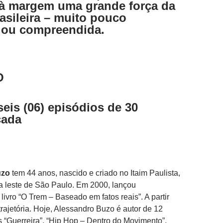
a à margem uma grande força da
rasileira – muito pouco
 ou compreendida.
O
seis (06) episódios de 30
cada
uzo
tem 44 anos, nascido e criado no Itaim Paulista,
a leste de São Paulo. Em 2000, lançou
livro “O Trem – Baseado em fatos reais”. A partir
rajetória. Hoje, Alessandro Buzo é autor de 12
es “Guerreira”, “Hip Hop – Dentro do Movimento”,