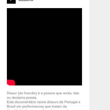
Diseur (do francês) é a pessoa que recita, fala
ou declama poesia.
Este documentário reúne
diseurs
de Portugal e
Brasil em performances que tratam da