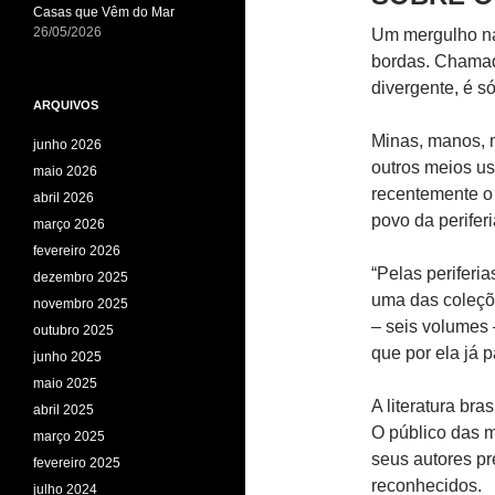
Casas que Vêm do Mar
26/05/2026
Um mergulho na
bordas. Chamada
divergente, é só
ARQUIVOS
Minas, manos, m
junho 2026
outros meios us
maio 2026
recentemente o 
abril 2026
povo da periferi
março 2026
fevereiro 2026
“Pelas periferi
dezembro 2025
uma das coleçõe
novembro 2025
– seis volumes 
outubro 2025
que por ela já 
junho 2025
maio 2025
A literatura br
abril 2025
O público das m
março 2025
seus autores pr
fevereiro 2025
reconhecidos.
julho 2024