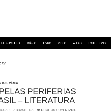
 CONTEÚDO
LA BRASILEIRA
DIÁRIO
LIVRO
VIDEO
AUDIO
EXHIBITIONS
: tv
NTOS
,
VÍDEO
 PELAS PERIFERIAS
ASIL – LITERATURA
AQUARELA BRASILEIRA
DEIXE UM COMENTÁRIO