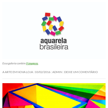
Essa galeria contém
9 imagens
.
A ARTE EM NOVA LOJA
03/02/2016
ADMIN
DEIXE UM COMENTÁRIO