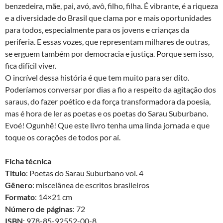
benzedeira, mãe, pai, avó, avô, filho, filha. É vibrante, é a riqueza
e a diversidade do Brasil que clama por e mais oportunidades
para todos, especialmente para os jovens e crianças da
periferia. E essas vozes, que representam milhares de outras,
se erguem também por democracia e justiça. Porque sem isso,
fica difícil viver.
O incrível dessa história é que tem muito para ser dito.
Poderíamos conversar por dias a fio a respeito da agitação dos
saraus, do fazer poético e da força transformadora da poesia,
mas é hora de ler as poetas e os poetas do Sarau Suburbano.
Evoé! Ogunhê! Que este livro tenha uma linda jornada e que
toque os corações de todos por aí.
Ficha técnica
Titulo
: Poetas do Sarau Suburbano vol. 4
Gênero
: miscelânea de escritos brasileiros
Formato
: 14×21 cm
Número de páginas
: 72
ISBN
: 978-85-92552-00-8