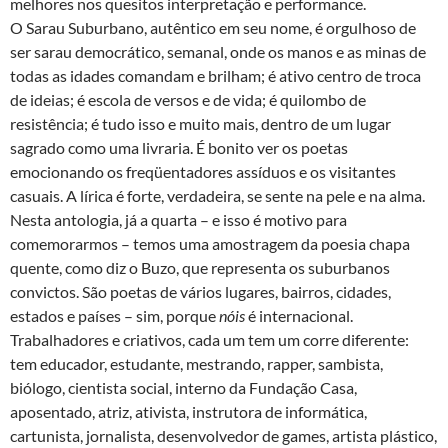
melhores nos quesitos interpretação e performance.
O Sarau Suburbano, autêntico em seu nome, é orgulhoso de
ser sarau democrático, semanal, onde os manos e as minas de
todas as idades comandam e brilham; é ativo centro de troca
de ideias; é escola de versos e de vida; é quilombo de
resistência; é tudo isso e muito mais, dentro de um lugar
sagrado como uma livraria. É bonito ver os poetas
emocionando os freqüentadores assíduos e os visitantes
casuais. A lírica é forte, verdadeira, se sente na pele e na alma.
Nesta antologia, já a quarta – e isso é motivo para
comemorarmos – temos uma amostragem da poesia chapa
quente, como diz o Buzo, que representa os suburbanos
convictos. São poetas de vários lugares, bairros, cidades,
estados e países – sim, porque
nóis
é internacional.
Trabalhadores e criativos, cada um tem um corre diferente:
tem educador, estudante, mestrando, rapper, sambista,
biólogo, cientista social, interno da Fundação Casa,
aposentado, atriz, ativista, instrutora de informática,
cartunista, jornalista, desenvolvedor de games, artista plástico,