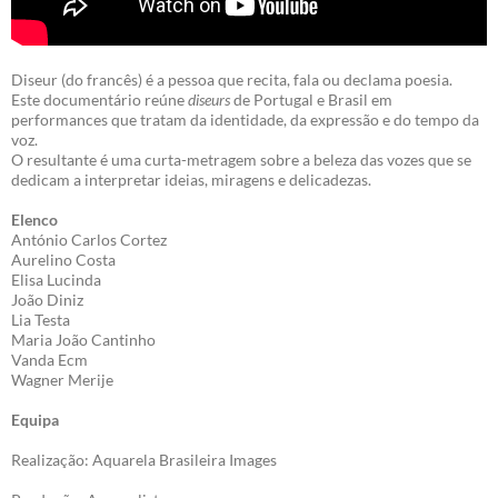
Diseur (do francês) é a pessoa que recita, fala ou declama poesia.
Este documentário reúne
diseurs
de Portugal e Brasil em
performances que tratam da identidade, da expressão e do tempo da
voz.
O resultante é uma curta-metragem sobre a beleza das vozes que se
dedicam a interpretar ideias, miragens e delicadezas.
Elenco
António Carlos Cortez
Aurelino Costa
Elisa Lucinda
João Diniz
Lia Testa
Maria João Cantinho
Vanda Ecm
Wagner Merije
Equipa
Realização: Aquarela Brasileira Images