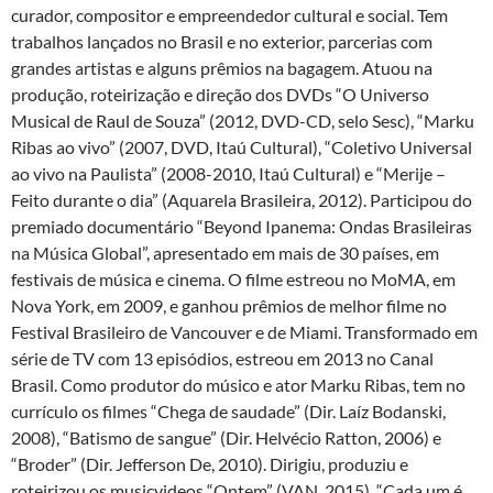
curador, compositor e empreendedor cultural e social. Tem
trabalhos lançados no Brasil e no exterior, parcerias com
grandes artistas e alguns prêmios na bagagem. Atuou na
produção, roteirização e direção dos DVDs “O Universo
Musical de Raul de Souza” (2012, DVD-CD, selo Sesc), “Marku
Ribas ao vivo” (2007, DVD, Itaú Cultural), “Coletivo Universal
ao vivo na Paulista” (2008-2010, Itaú Cultural) e “Merije –
Feito durante o dia” (Aquarela Brasileira, 2012). Participou do
premiado documentário “Beyond Ipanema: Ondas Brasileiras
na Música Global”, apresentado em mais de 30 países, em
festivais de música e cinema. O filme estreou no MoMA, em
Nova York, em 2009, e ganhou prêmios de melhor filme no
Festival Brasileiro de Vancouver e de Miami. Transformado em
série de TV com 13 episódios, estreou em 2013 no Canal
Brasil. Como produtor do músico e ator Marku Ribas, tem no
currículo os filmes “Chega de saudade” (Dir. Laíz Bodanski,
2008), “Batismo de sangue” (Dir. Helvécio Ratton, 2006) e
“Broder” (Dir. Jefferson De, 2010). Dirigiu, produziu e
roteirizou os musicvideos “Ontem” (VAN, 2015), “Cada um é