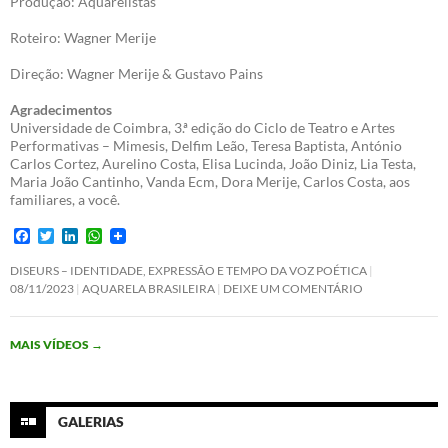
Produção: Aquarelistas
Roteiro: Wagner Merije
Direção: Wagner Merije & Gustavo Pains
Agradecimentos
Universidade de Coimbra, 3.ª edição do Ciclo de Teatro e Artes
Performativas – Mimesis, Delfim Leão, Teresa Baptista, António
Carlos Cortez, Aurelino Costa, Elisa Lucinda, João Diniz, Lia Testa,
Maria João Cantinho, Vanda Ecm, Dora Merije, Carlos Costa, aos
familiares, a você.
F
T
L
W
a
w
i
h
c
i
n
a
DISEURS – IDENTIDADE, EXPRESSÃO E TEMPO DA VOZ POÉTICA
e
t
k
t
08/11/2023
AQUARELA BRASILEIRA
DEIXE UM COMENTÁRIO
b
t
e
s
o
e
d
A
o
r
I
p
MAIS VÍDEOS
→
k
n
p
GALERIAS