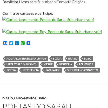
Brasileira Livros com Suburbano Convicto Edições.
Confira os cartazes e participe:
F
T
L
W
a
w
i
h
c
i
n
a
e
t
k
t
b
t
e
s
AQUARELA BRASILEIRA LIVROS
BIXIGA
BRASIL
BUZO
o
e
d
A
LITERATURA MARGINAL
MERIJE
PERIFERIA
PERIFÉRICA
o
r
I
p
k
n
p
POESIA
RESISTÊNCIA
SÃO PAULO
SUBURBANO CONVICTO
DIÁRIO
,
LANÇAMENTOS
,
LIVRO
POETAS DO SARAU