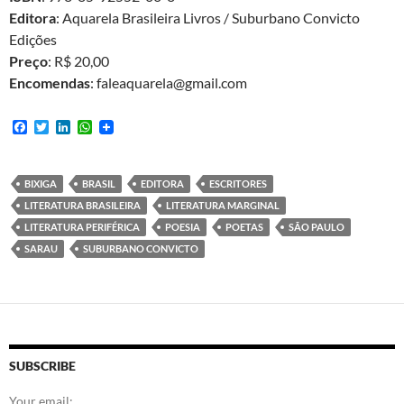
Editora
: Aquarela Brasileira Livros / Suburbano Convicto
Edições
Preço
: R$ 20,00
Encomendas
: faleaquarela@gmail.com
F
T
L
W
a
w
i
h
c
i
n
a
e
t
k
t
b
t
e
s
BIXIGA
BRASIL
EDITORA
ESCRITORES
o
e
d
A
LITERATURA BRASILEIRA
LITERATURA MARGINAL
o
r
I
p
k
n
p
LITERATURA PERIFÉRICA
POESIA
POETAS
SÃO PAULO
SARAU
SUBURBANO CONVICTO
SUBSCRIBE
Your email: