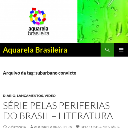
Pesquisar
Aquarela Brasileira
PULAR
MENU
PARA
PRINCI
O
CONTEÚDO
Arquivo da tag: suburbano convicto
DIÁRIO
,
LANÇAMENTOS
,
VÍDEO
SÉRIE PELAS PERIFERIAS
DO BRASIL – LITERATURA
20/09/2016
AQUARELA BRASILEIRA
DEIXE UM COMENTÁRIO