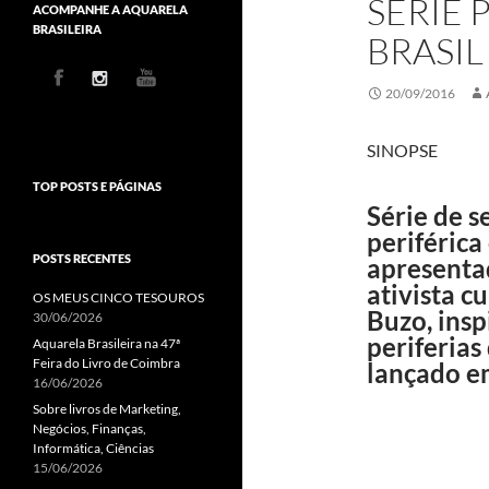
SÉRIE 
ACOMPANHE A AQUARELA
BRASILEIRA
BRASIL
20/09/2016
SINOPSE
TOP POSTS E PÁGINAS
Série de s
periférica
POSTS RECENTES
apresentad
ativista c
OS MEUS CINCO TESOUROS
Buzo, insp
30/06/2026
periferias
Aquarela Brasileira na 47ª
Feira do Livro de Coimbra
lançado e
16/06/2026
Sobre livros de Marketing,
Negócios, Finanças,
Informática, Ciências
15/06/2026