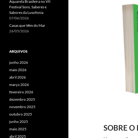
Aquarela Brasileira no VII
Festival Sons, Saberes e
Sabores da Lusofonia
07/06/2026
Casas que Vêm do Mar
26/05/2026
ARQUIVOS
junho 2026
maio 2026
abril 2026
março 2026
fevereiro 2026
dezembro 2025
novembro 2025
outubro 2025
junho 2025
SOBRE O
maio 2025
abril 2025