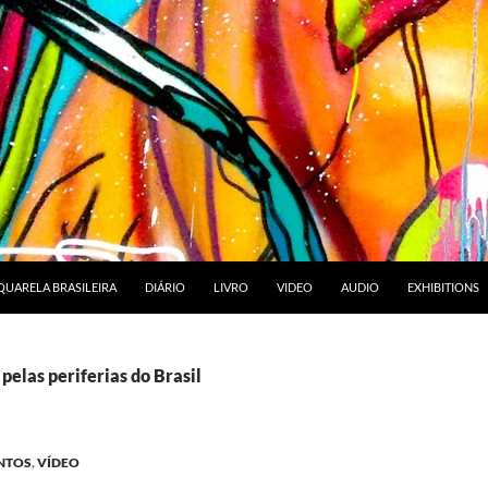
RA O CONTEÚDO
UARELA BRASILEIRA
DIÁRIO
LIVRO
VIDEO
AUDIO
EXHIBITIONS
 pelas periferias do Brasil
NTOS
,
VÍDEO