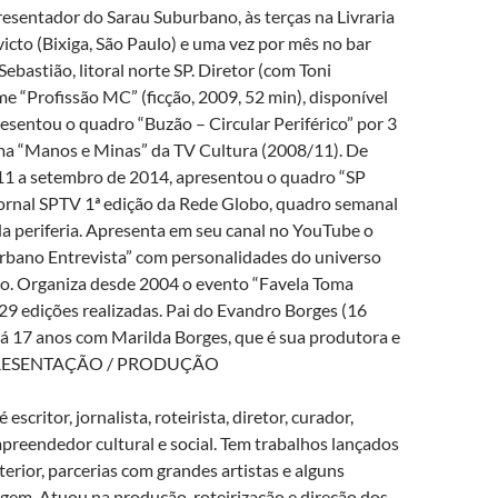
resentador do Sarau Suburbano, às terças na Livraria
cto (Bixiga, São Paulo) e uma vez por mês no bar
Sebastião, litoral norte SP. Diretor (com Toni
me “Profissão MC” (ficção, 2009, 52 min), disponível
sentou o quadro “Buzão – Circular Periférico” por 3
a “Manos e Minas” da TV Cultura (2008/11). De
1 a setembro de 2014, apresentou o quadro “SP
nal SPTV 1ª edição da Rede Globo, quadro semanal
da periferia. Apresenta em seu canal no YouTube o
bano Entrevista” com personalidades do universo
iro. Organiza desde 2004 o evento “Favela Toma
 29 edições realizadas. Pai do Evandro Borges (16
há 17 anos com Marilda Borges, que é sua produtora e
APRESENTAÇÃO / PRODUÇÃO
é escritor, jornalista, roteirista, diretor, curador,
preendedor cultural e social. Tem trabalhos lançados
xterior, parcerias com grandes artistas e alguns
gem. Atuou na produção, roteirização e direção dos