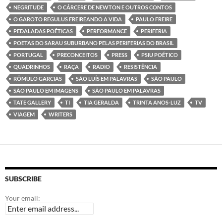
NEGRITUDE
O CÁRCERE DE NEWTON E OUTROS CONTOS
O GAROTO REGULUS FREIREANDO A VIDA
PAULO FREIRE
PEDALADAS POÉTICAS
PERFORMANCE
PERIFERIA
POETAS DO SARAU SUBURBANO PELAS PERIFERIAS DO BRASIL
PORTUGAL
PRECONCEITOS
PRESS
PSIU POÉTICO
QUADRINHOS
RAÇA
RADIO
RESISTÊNCIA
RÔMULO GARCIAS
SÃO LUÍS EM PALAVRAS
SÃO PAULO
SÃO PAULO EM IMAGENS
SÃO PAULO EM PALAVRAS
TATE GALLERY
TI
TIA GERALDA
TRINTA ANOS-LUZ
TV
VIAGEM
WRITERS
SUBSCRIBE
Your email: