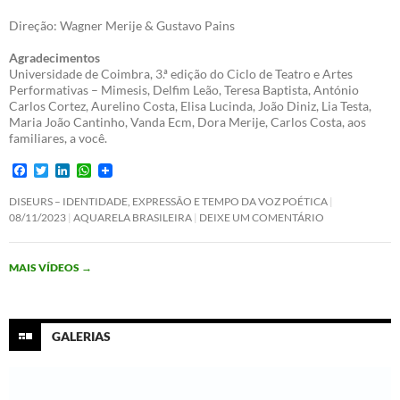
Direção: Wagner Merije & Gustavo Pains
Agradecimentos
Universidade de Coimbra, 3.ª edição do Ciclo de Teatro e Artes
Performativas – Mimesis, Delfim Leão, Teresa Baptista, António
Carlos Cortez, Aurelino Costa, Elisa Lucinda, João Diniz, Lia Testa,
Maria João Cantinho, Vanda Ecm, Dora Merije, Carlos Costa, aos
familiares, a você.
F
T
L
W
a
w
i
h
c
i
n
a
DISEURS – IDENTIDADE, EXPRESSÃO E TEMPO DA VOZ POÉTICA
e
t
k
t
08/11/2023
AQUARELA BRASILEIRA
DEIXE UM COMENTÁRIO
b
t
e
s
o
e
d
A
o
r
I
p
MAIS VÍDEOS
→
k
n
p
GALERIAS