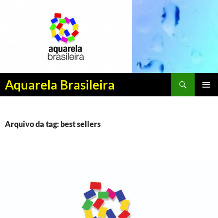
Pesquisar
Aquarela Brasileira
PULAR
MENU
PARA
PRINCI
O
CONTEÚDO
Arquivo da tag: best sellers