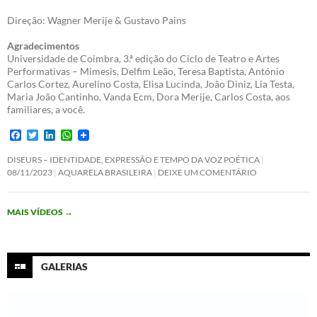
Direção: Wagner Merije & Gustavo Pains
Agradecimentos
Universidade de Coimbra, 3.ª edição do Ciclo de Teatro e Artes
Performativas – Mimesis, Delfim Leão, Teresa Baptista, António
Carlos Cortez, Aurelino Costa, Elisa Lucinda, João Diniz, Lia Testa,
Maria João Cantinho, Vanda Ecm, Dora Merije, Carlos Costa, aos
familiares, a você.
F
T
L
W
a
w
i
h
c
i
n
a
DISEURS – IDENTIDADE, EXPRESSÃO E TEMPO DA VOZ POÉTICA
e
t
k
t
08/11/2023
AQUARELA BRASILEIRA
DEIXE UM COMENTÁRIO
b
t
e
s
o
e
d
A
o
r
I
p
MAIS VÍDEOS
→
k
n
p
GALERIAS