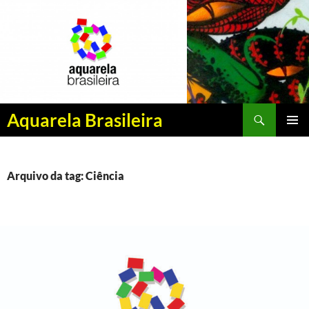
Pesquisar
Aquarela Brasileira
PULAR
MENU
PARA
PRINCI
O
CONTEÚDO
Arquivo da tag: Ciência