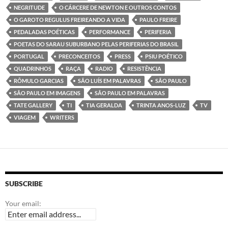
NEGRITUDE
O CÁRCERE DE NEWTON E OUTROS CONTOS
O GAROTO REGULUS FREIREANDO A VIDA
PAULO FREIRE
PEDALADAS POÉTICAS
PERFORMANCE
PERIFERIA
POETAS DO SARAU SUBURBANO PELAS PERIFERIAS DO BRASIL
PORTUGAL
PRECONCEITOS
PRESS
PSIU POÉTICO
QUADRINHOS
RAÇA
RADIO
RESISTÊNCIA
RÔMULO GARCIAS
SÃO LUÍS EM PALAVRAS
SÃO PAULO
SÃO PAULO EM IMAGENS
SÃO PAULO EM PALAVRAS
TATE GALLERY
TI
TIA GERALDA
TRINTA ANOS-LUZ
TV
VIAGEM
WRITERS
SUBSCRIBE
Your email: