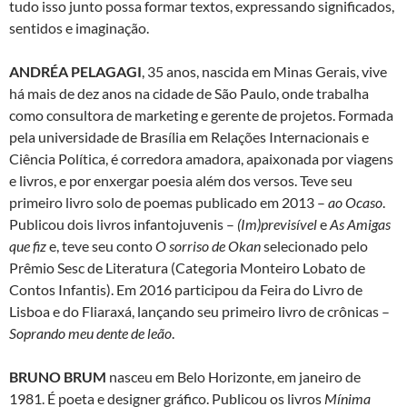
tudo isso junto possa formar textos, expressando significados,
sentidos e imaginação.
ANDRÉA PELAGAGI
, 35 anos, nascida em Minas Gerais, vive
há mais de dez anos na cidade de São Paulo, onde trabalha
como consultora de marketing e gerente de projetos. Formada
pela universidade de Brasília em Relações Internacionais e
Ciência Política, é corredora amadora, apaixonada por viagens
e livros, e por enxergar poesia além dos versos. Teve seu
primeiro livro solo de poemas publicado em 2013 –
ao Ocaso
.
Publicou dois livros infantojuvenis –
(Im)previsível
e
As Amigas
que fiz
e, teve seu conto
O sorriso de Okan
selecionado pelo
Prêmio Sesc de Literatura (Categoria Monteiro Lobato de
Contos Infantis). Em 2016 participou da Feira do Livro de
Lisboa e do Fliaraxá, lançando seu primeiro livro de crônicas –
Soprando meu dente de leão
.
BRUNO BRUM
nasceu em Belo Horizonte, em janeiro de
1981. É poeta e designer gráfico. Publicou os livros
Mínima