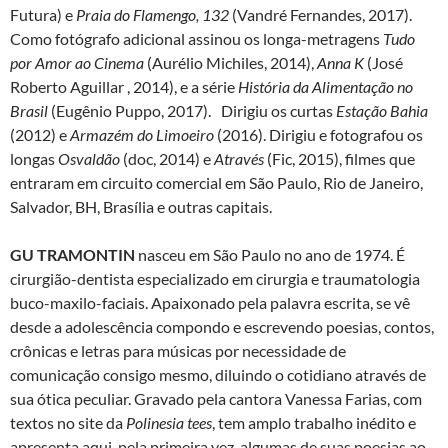
Futura) e
Praia do Flamengo, 132
(Vandré Fernandes, 2017).
Como fotógrafo adicional assinou os longa-metragens
Tudo
por Amor ao Cinema
(Aurélio Michiles, 2014),
Anna K
(José
Roberto Aguillar , 2014), e a série
História da Alimentação no
Brasil
(Eugênio Puppo, 2017). Dirigiu os curtas
Estação Bahia
(2012) e
Armazém do Limoeiro
(2016). Dirigiu e fotografou os
longas
Osvaldão
(doc, 2014) e
Através
(Fic, 2015), filmes que
entraram em circuito comercial em São Paulo, Rio de Janeiro,
Salvador, BH, Brasília e outras capitais.
GU TRAMONTIN
nasceu em São Paulo no ano de 1974. É
cirurgião-dentista especializado em cirurgia e traumatologia
buco-maxilo-faciais. Apaixonado pela palavra escrita, se vê
desde a adolescência compondo e escrevendo poesias, contos,
crônicas e letras para músicas por necessidade de
comunicação consigo mesmo, diluindo o cotidiano através de
sua ótica peculiar. Gravado pela cantora Vanessa Farias, com
textos no site da
Polinesia tees
, tem amplo trabalho inédito e
apresenta aqui, pela primeira vez, algumas de suas poesias ao