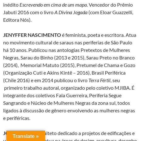
inédito
Escrevendo em cima de um mapa
. Vencedor do Prêmio
Jabuti 2016 com o livro
A Divina Jogada
(com Eloar Guazzelli,
Editora Nós).
JENYFFER NASCIMENTO
é feminista, poeta e escritora. Atua
no movimento cultural de saraus nas periferias de São Paulo
há 10 anos. Publicou nas antologias Pretextos de Mulheres
Negras, Sarau do Binho (2013 e 2015), Sarau Preto no Branco
(2014), Memorial Matuto (2015), Pretumel de Chama e Gozo
(Organização Cuti e Akins Kintê – 2016), Brasil Periférica
(Chile 2016) e em 2014 publicou o livro
Terra Fértil
, seu
primeiro trabalho autoral, organizado pelo coletivo MJIBA. É
integrante dos coletivos Fala Guerreira, Periferia Segue
Sangrando e Núcleo de Mulheres Negras da zona sul, todos
ligados à discussão de gênero envolvendo as mulheres negras
e periféricas.
JOÃO DINIZ
é arquiteto dedicado a projetos de edificações e
Translate »
urbanos e também atua na áreas de design, escultura, desenho,