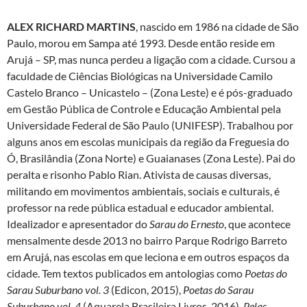
ALEX RICHARD MARTINS
, nascido em 1986 na cidade de São
Paulo, morou em Sampa até 1993. Desde então reside em
Arujá – SP, mas nunca perdeu a ligação com a cidade. Cursou a
faculdade de Ciências Biológicas na Universidade Camilo
Castelo Branco – Unicastelo – (Zona Leste) e é pós-graduado
em Gestão Pública de Controle e Educação Ambiental pela
Universidade Federal de São Paulo (UNIFESP). Trabalhou por
alguns anos em escolas municipais da região da Freguesia do
Ó, Brasilândia (Zona Norte) e Guaianases (Zona Leste). Pai do
peralta e risonho Pablo Rian. Ativista de causas diversas,
militando em movimentos ambientais, sociais e culturais, é
professor na rede pública estadual e educador ambiental.
Idealizador e apresentador do
Sarau do Ernesto
, que acontece
mensalmente desde 2013 no bairro Parque Rodrigo Barreto
em Arujá, nas escolas em que leciona e em outros espaços da
cidade. Tem textos publicados em antologias como
Poetas do
Sarau Suburbano vol. 3
(Edicon, 2015),
Poetas do Sarau
Suburbano vol. 4
(Aquarela Brasileira Livros, 2016),
Pelas