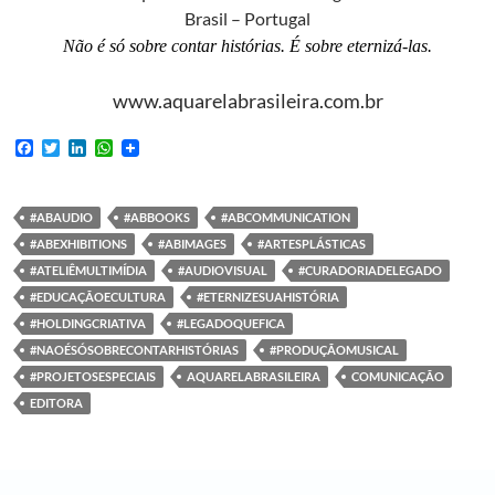
Brasil – Portugal
Não é só sobre contar histórias. É sobre eternizá-las.
www.aquarelabrasileira.com.br
F
T
L
W
a
w
i
h
c
i
n
a
e
t
k
t
b
t
e
s
#ABAUDIO
#ABBOOKS
#ABCOMMUNICATION
o
e
d
A
#ABEXHIBITIONS
#ABIMAGES
#ARTESPLÁSTICAS
o
r
I
p
k
n
p
#ATELIÊMULTIMÍDIA
#AUDIOVISUAL
#CURADORIADELEGADO
#EDUCAÇÃOECULTURA
#ETERNIZESUAHISTÓRIA
#HOLDINGCRIATIVA
#LEGADOQUEFICA
#NAOÉSÓSOBRECONTARHISTÓRIAS
#PRODUÇÃOMUSICAL
#PROJETOSESPECIAIS
AQUARELABRASILEIRA
COMUNICAÇÃO
EDITORA