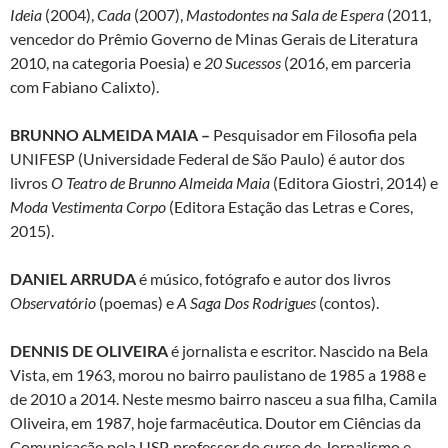
Ideia
(2004),
Cada
(2007),
Mastodontes na Sala de Espera
(2011,
vencedor do Prêmio Governo de Minas Gerais de Literatura
2010, na categoria Poesia) e
20 Sucessos
(2016, em parceria
com Fabiano Calixto).
BRUNNO ALMEIDA MAIA
–
Pesquisador em Filosofia pela
UNIFESP (Universidade Federal de São Paulo) é autor dos
livros
O Teatro de Brunno Almeida Maia
(Editora Giostri, 2014) e
Moda Vestimenta Corpo
(Editora Estação das Letras e Cores,
2015).
DANIEL ARRUDA
é músico, fotógrafo e autor dos livros
Observatório
(poemas) e
A Saga Dos Rodrigues
(contos).
DENNIS DE OLIVEIRA
é jornalista e escritor. Nascido na Bela
Vista, em 1963, morou no bairro paulistano de 1985 a 1988 e
de 2010 a 2014. Neste mesmo bairro nasceu a sua filha, Camila
Oliveira, em 1987, hoje farmacêutica. Doutor em Ciências da
Comunicação pela USP, professor do curso de Jornalismo e