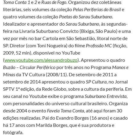
Toma Conta 1
e
2
e
Ruas de Fogo
. Organizou dez coletâneas
literárias, seis volumes da coleção
Pelas Periferias do Brasil
e
quatro volumes da coleção
Poetas do Sarau Suburbano
.
Idealizador e apresentador do
Sarau Suburbano
, às segundas-
feira na Livraria Suburbano Convicto (Bixiga, São Paulo) e uma
vez por mês no bar Cartola em São Sebastião, litoral norte de
SP. Diretor (com Toni Nogueira) do filme
Profissão MC
(ficção,
2009, 52 min), disponível no YouTube
(
www.youtube.com/alessandrobuzo
). Apresentou o quadro
Buzão – Circular Periférico
por três anos no Programa
Manos e
Minas
da TV Cultura (2008/11). De setembro de 2011 a
setembro de 2014 apresentou o quadro
SP Cultura
, no Jornal
SPTV 1ª edição, da Rede Globo, sobre a cultura da periferia. Em
seu canal no Youtube exibe o programa
Suburbano Entrevista
,
com personalidades do universo cultural brasileiro. Organiza
desde 2004 o evento
Favela Toma Conta
, até aqui foram 30
edições realizadas. Pai do Evandro Borges (16 anos) e casado
há 17 anos com Marilda Borges, que é sua produtora e
fotógrafa.