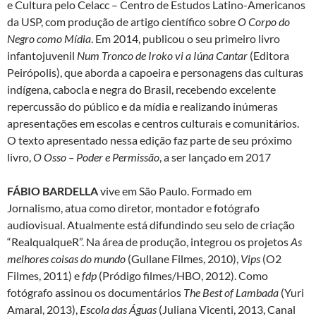
e Cultura pelo Celacc – Centro de Estudos Latino-Americanos
da USP, com produção de artigo científico sobre
O Corpo do
Negro como Mídia
. Em 2014, publicou o seu primeiro livro
infantojuvenil
Num Tronco de Iroko vi a Iúna Cantar
(Editora
Peirópolis), que aborda a capoeira e personagens das culturas
indígena, cabocla e negra do Brasil, recebendo excelente
repercussão do público e da mídia e realizando inúmeras
apresentações em escolas e centros culturais e comunitários.
O texto apresentado nessa edição faz parte de seu próximo
livro,
O Osso – Poder e Permissão
, a ser lançado em 2017
FÁBIO BARDELLA
vive em São Paulo. Formado em
Jornalismo, atua como diretor, montador e fotógrafo
audiovisual. Atualmente está difundindo seu selo de criação
“RealqualqueR”. Na área de produção, integrou os projetos
As
melhores coisas do mundo
(Gullane Filmes, 2010),
Vips
(O2
Filmes, 2011) e
fdp
(Pródigo filmes/HBO, 2012). Como
fotógrafo assinou os documentários
The Best of Lambada
(Yuri
Amaral, 2013),
Escola das Águas
(Juliana Vicenti, 2013, Canal