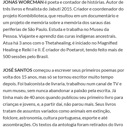
JONAS WORCMAN
é poeta e contador de histórias. Autor de
três livros e finalista do Jabuti 2015. Criador e coordenador do
projeto Kombiblioteca, que resultou em um documentário e
um projeto de memória sobre a memória dos saraus das
periferias de São Paulo. Estuda e trabalha no Museu da
Pessoa
.
Viajante e aprendiz das curas indígenas ancestrais
.
Atua há 3 anos com o Thetahealing, é iniciado no Magnified
Healing e Reiki I e II. É criador do Poetarot, tendo feito mais de
500 sessões pelo Brasil.
JOSÉ SANTOS
começou a escrever seus primeiros poemas por
volta dos 15 anos, mas só se tornou escritor muito tempo
depois. Foi balconista de livraria, trabalhou num canal de TV e
num museu, sem nunca abandonar a paixão pela escrita. Já
tinha mais de 40 anos quando publicou seu primeiro livro para
crianças e jovens, e, a partir daí, não parou mais. Seus livros
tratam de assuntos variados como animais em extinção,
folclore, astronomia, cultura portuguesa, esporte e até
assombrações. Os textos da antologia foram retirados do livro