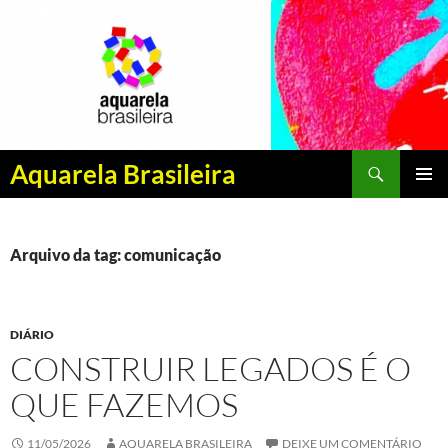
Pesquisar
Aquarela Brasileira
PULAR
MENU
PARA
PRINCI
O
CONTEÚDO
Arquivo da tag: comunicação
DIÁRIO
CONSTRUIR LEGADOS É O
QUE FAZEMOS
11/05/2026
AQUARELA BRASILEIRA
DEIXE UM COMENTÁRIO