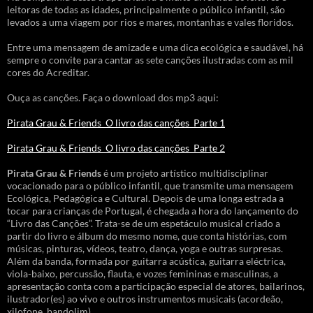
leitoras de todas as idades, principalmente o público infantil, são
levados a uma viagem por rios e mares, montanhas e vales floridos.
Entre uma mensagem de amizade e uma dica ecológica e saudável, há
sempre o convite para cantar as sete canções ilustradas com as mil
cores do Acreditar.
Ouça as canções. Faça o download dos mp3 aqui:
Pirata Grau & Friends_O livro das canções_Parte 1
Pirata Grau & Friends_O livro das canções_Parte 2
Pirata Grau & Friends
é um projeto artístico multidisciplinar
vocacionado para o público infantil, que transmite uma mensagem
Ecológica, Pedagógica e Cultural. Depois de uma longa estrada a
tocar para crianças de Portugal, é chegada a hora do lançamento do
“Livro das Canções”. Trata-se de um espetáculo musical criado a
partir do livro e álbum do mesmo nome, que conta histórias, com
músicas, pinturas, vídeos, teatro, dança, yoga e outras surpresas.
Além da banda, formada por guitarra acústica, guitarra eléctrica,
viola-baixo, percussão, flauta, e vozes femininas e masculinas, a
apresentação conta com a participação especial de atores, bailarinos,
ilustrador(es) ao vivo e outros instrumentos musicais (acordeão,
xilofone, bandolim).