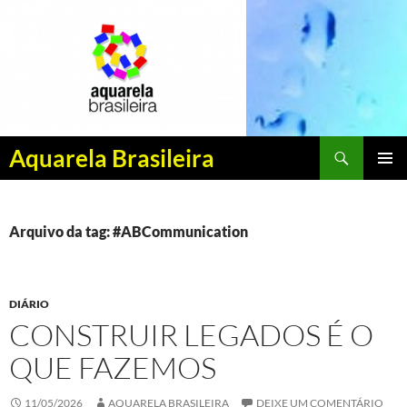
Pesquisar
Aquarela Brasileira
PULAR
MENU
PARA
PRINCI
O
CONTEÚDO
Arquivo da tag: #ABCommunication
DIÁRIO
CONSTRUIR LEGADOS É O
QUE FAZEMOS
11/05/2026
AQUARELA BRASILEIRA
DEIXE UM COMENTÁRIO