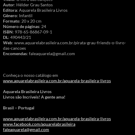
Autor
: Hélder Grau Santos
Editora
: Aquarela Brasileira Livros
Gênero
: Infantil
Formato
: 20 x 20 cm
Número de páginas
: 24
ISBN
: 978-65-86867-09-1
DL
: 490443/21
Web
: www.aquarelabrasileira.com.br/pirata-grau-friends-o-livro-
das-cancoes
Encomendas
: faleaquarela@gmail.com
Conheça o nosso catálogo em
www.aquarelabrasileira.com.br/aquarela-brasileira-livros
Aquarela Brasileira Livros
Livros são Incríveis! A gente ama!
Brasil – Portugal
www.aquarelabrasileira.com.br/aquarela-brasileira-livros
www.facebook.com/aquarelabrasileira
faleaquarela@gmail.com