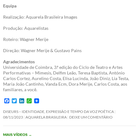
Equipa
Realização: Aquarela Brasileira Images
Produção: Aquarelistas
Roteiro: Wagner Merije
Direção: Wagner Merije & Gustavo Pains
Agradecimentos
Universidade de Coimbra, 3.ª edição do Ciclo de Teatro e Artes
Performativas – Mimesis, Delfim Leão, Teresa Baptista, António
Carlos Cortez, Aurelino Costa, Elisa Lucinda, João Diniz, Lia Testa,
Maria João Cantinho, Vanda Ecm, Dora Merije, Carlos Costa, aos
familiares, a você.
F
T
L
W
a
w
i
h
c
i
n
a
DISEURS – IDENTIDADE, EXPRESSÃO E TEMPO DA VOZ POÉTICA
e
t
k
t
08/11/2023
AQUARELA BRASILEIRA
DEIXE UM COMENTÁRIO
b
t
e
s
o
e
d
A
o
r
I
p
MAIS VÍDEOS
→
k
n
p