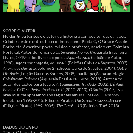
SOBRE O AUTOR
Hélder Grau Santos
é o autor da história e compositor das canções.
Criador deste e outros heterónimos, como Poeta G, O Urso e Asa de
Borboleta, é escritor, poeta, músico e professor, nascido em Coimbra,
Portugal. Autor do romance
Os Segundos Nomes
(Aquarela Brasileira
Livros, 2019) e dos livros de poesia
Aparato Nulo
(edição de Autor,
1998),
Agora que chegaste
, volume 1 (Edições Caixa de Sapatos, 2003),
Agora que chegaste
, volume 2 (Edições Caixa de Sapatos, 2004),
Outra
Distância
(Edição Baú dos Sonhos, 2008); participação na antologia
Coimbra em Palavras
(Aquarela Brasileira Livros, 2018). Autor e co-
autor dos textos para teatro:
A Louquíssima Trindade
(2002),
L’Énfant
Possible
(2005),
Pedra Preciosa I
e
II
(2010-2013),
O Sótão
(2017). Na
área musical apresentou os seguintes álbuns
The Grau – Mui Solo
(coletânea 1995-2015. Edições Pirata),
The Grau!!! – Co-Existências
(Edições Pirataº, 1999-2005),
The Grauº – 13
(Edições Theº, 2013).
DADOS DO LIVRO
Título
: O livro das canções