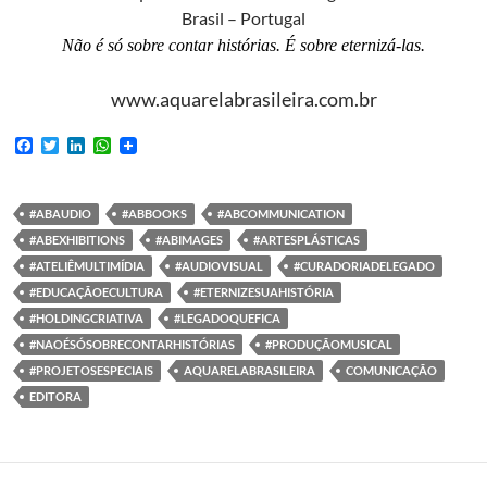
Brasil – Portugal
Não é só sobre contar histórias. É sobre eternizá-las.
www.aquarelabrasileira.com.br
F
T
L
W
a
w
i
h
c
i
n
a
e
t
k
t
b
t
e
s
#ABAUDIO
#ABBOOKS
#ABCOMMUNICATION
o
e
d
A
#ABEXHIBITIONS
#ABIMAGES
#ARTESPLÁSTICAS
o
r
I
p
k
n
p
#ATELIÊMULTIMÍDIA
#AUDIOVISUAL
#CURADORIADELEGADO
#EDUCAÇÃOECULTURA
#ETERNIZESUAHISTÓRIA
#HOLDINGCRIATIVA
#LEGADOQUEFICA
#NAOÉSÓSOBRECONTARHISTÓRIAS
#PRODUÇÃOMUSICAL
#PROJETOSESPECIAIS
AQUARELABRASILEIRA
COMUNICAÇÃO
EDITORA