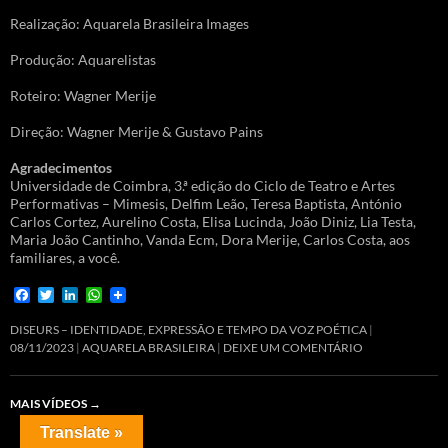
Realização: Aquarela Brasileira Images
Produção: Aquarelistas
Roteiro: Wagner Merije
Direção: Wagner Merije & Gustavo Pains
Agradecimentos
Universidade de Coimbra, 3.ª edição do Ciclo de Teatro e Artes
Performativas – Mimesis, Delfim Leão, Teresa Baptista, António
Carlos Cortez, Aurelino Costa, Elisa Lucinda, João Diniz, Lia Testa,
Maria João Cantinho, Vanda Ecm, Dora Merije, Carlos Costa, aos
familiares, a você.
F
T
L
W
a
w
i
h
c
i
n
a
DISEURS – IDENTIDADE, EXPRESSÃO E TEMPO DA VOZ POÉTICA
e
t
k
t
08/11/2023
AQUARELA BRASILEIRA
DEIXE UM COMENTÁRIO
b
t
e
s
o
e
d
A
o
r
I
p
MAIS VÍDEOS
→
k
n
p
Translate »