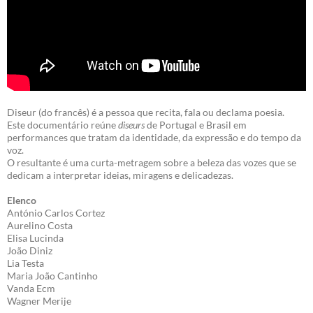
Diseur (do francês) é a pessoa que recita, fala ou declama poesia.
Este documentário reúne
diseurs
de Portugal e Brasil em
performances que tratam da identidade, da expressão e do tempo da
voz.
O resultante é uma curta-metragem sobre a beleza das vozes que se
dedicam a interpretar ideias, miragens e delicadezas.
Elenco
António Carlos Cortez
Aurelino Costa
Elisa Lucinda
João Diniz
Lia Testa
Maria João Cantinho
Vanda Ecm
Wagner Merije