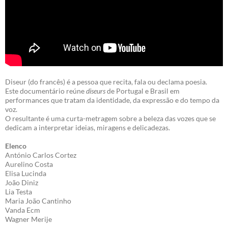
Diseur (do francês) é a pessoa que recita, fala ou declama poesia.
Este documentário reúne
diseurs
de Portugal e Brasil em
performances que tratam da identidade, da expressão e do tempo da
voz.
O resultante é uma curta-metragem sobre a beleza das vozes que se
dedicam a interpretar ideias, miragens e delicadezas.
Elenco
António Carlos Cortez
Aurelino Costa
Elisa Lucinda
João Diniz
Lia Testa
Maria João Cantinho
Vanda Ecm
Wagner Merije