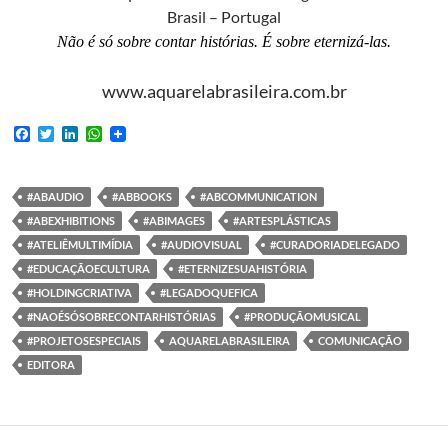
Brasil – Portugal
Não é só sobre contar histórias. É sobre eternizá-las.
www.aquarelabrasileira.com.br
F
T
L
W
a
w
i
h
c
i
n
a
e
t
k
t
b
t
e
s
#ABAUDIO
#ABBOOKS
#ABCOMMUNICATION
o
e
d
A
#ABEXHIBITIONS
#ABIMAGES
#ARTESPLÁSTICAS
o
r
I
p
k
n
p
#ATELIÊMULTIMÍDIA
#AUDIOVISUAL
#CURADORIADELEGADO
#EDUCAÇÃOECULTURA
#ETERNIZESUAHISTÓRIA
#HOLDINGCRIATIVA
#LEGADOQUEFICA
#NAOÉSÓSOBRECONTARHISTÓRIAS
#PRODUÇÃOMUSICAL
#PROJETOSESPECIAIS
AQUARELABRASILEIRA
COMUNICAÇÃO
EDITORA