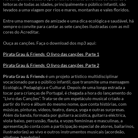
leitoras de todas as idades, principalmente o público infantil, são
levados a uma viagem por rios e mares, montanhas e vales floridos.
Entre uma mensagem de amizade e uma dica ecológica e saudável, há
sempre o convite para cantar as sete canções ilustradas com as mil
cores do Acreditar.
Ouça as canções. Faça o download dos mp3 aqui:
Pirata Grau & Friends_O livro das canções_Parte 1
Pirata Grau & Friends_O livro das canções_Parte 2
Pirata Grau & Friends
é um projeto artístico multidisciplinar
vocacionado para o público infantil, que transmite uma mensagem
Ecológica, Pedagógica e Cultural. Depois de uma longa estrada a
tocar para crianças de Portugal, é chegada a hora do lançamento do
“Livro das Canções”. Trata-se de um espetáculo musical criado a
partir do livro e álbum do mesmo nome, que conta histórias, com
músicas, pinturas, vídeos, teatro, dança, yoga e outras surpresas.
Além da banda, formada por guitarra acústica, guitarra eléctrica,
viola-baixo, percussão, flauta, e vozes femininas e masculinas, a
apresentação conta com a participação especial de atores, bailarinos,
ilustrador(es) ao vivo e outros instrumentos musicais (acordeão,
xilofone, bandolim).