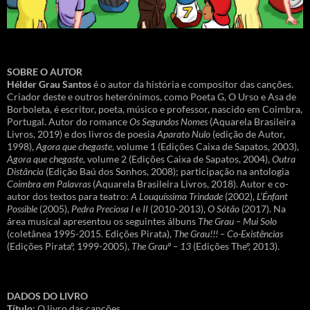
SOBRE O AUTOR
Hélder Grau Santos
é o autor da história e compositor das canções.
Criador deste e outros heterónimos, como Poeta G, O Urso e Asa de
Borboleta, é escritor, poeta, músico e professor, nascido em Coimbra,
Portugal. Autor do romance
Os Segundos Nomes
(Aquarela Brasileira
Livros, 2019) e dos livros de poesia
Aparato Nulo
(edição de Autor,
1998),
Agora que chegaste
, volume 1 (Edições Caixa de Sapatos, 2003),
Agora que chegaste
, volume 2 (Edições Caixa de Sapatos, 2004),
Outra
Distância
(Edição Baú dos Sonhos, 2008); participação na antologia
Coimbra em Palavras
(Aquarela Brasileira Livros, 2018). Autor e co-
autor dos textos para teatro:
A Louquíssima Trindade
(2002),
L’Énfant
Possible
(2005),
Pedra Preciosa I
e
II
(2010-2013),
O Sótão
(2017). Na
área musical apresentou os seguintes álbuns
The Grau – Mui Solo
(coletânea 1995-2015. Edições Pirata),
The Grau!!! – Co-Existências
(Edições Pirataº, 1999-2005),
The Grauº – 13
(Edições Theº, 2013).
DADOS DO LIVRO
Título
: O livro das canções