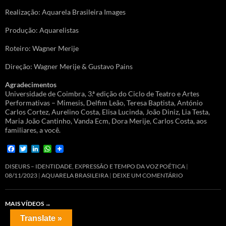
Realização: Aquarela Brasileira Images
Produção: Aquarelistas
Roteiro: Wagner Merije
Direção: Wagner Merije & Gustavo Pains
Agradecimentos
Universidade de Coimbra, 3.ª edição do Ciclo de Teatro e Artes
Performativas – Mimesis, Delfim Leão, Teresa Baptista, António
Carlos Cortez, Aurelino Costa, Elisa Lucinda, João Diniz, Lia Testa,
Maria João Cantinho, Vanda Ecm, Dora Merije, Carlos Costa, aos
familiares, a você.
F
T
L
W
a
w
i
h
c
i
n
a
DISEURS – IDENTIDADE, EXPRESSÃO E TEMPO DA VOZ POÉTICA
e
t
k
t
08/11/2023
AQUARELA BRASILEIRA
DEIXE UM COMENTÁRIO
b
t
e
s
o
e
d
A
o
r
I
p
MAIS VÍDEOS
→
k
n
p
Translate »