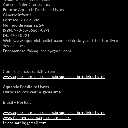
Autor
: Hélder Grau Santos
Editora
: Aquarela Brasileira Livros
Gênero
: Infantil
Formato
: 20 x 20 cm
Número de páginas
: 24
ISBN
: 978-65-86867-09-1
DL
: 490443/21
Web
: www.aquarelabrasileira.com.br/pirata-grau-friends-o-livro-
das-cancoes
Encomendas
: faleaquarela@gmail.com
Conheça o nosso catálogo em
www.aquarelabrasileira.com.br/aquarela-brasileira-livros
Aquarela Brasileira Livros
Livros são Incríveis! A gente ama!
Brasil – Portugal
www.aquarelabrasileira.com.br/aquarela-brasileira-livros
www.facebook.com/aquarelabrasileira
faleaquarela@gmail.com