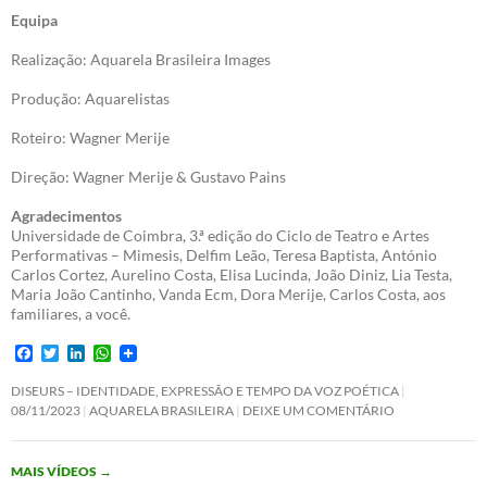
Equipa
Realização: Aquarela Brasileira Images
Produção: Aquarelistas
Roteiro: Wagner Merije
Direção: Wagner Merije & Gustavo Pains
Agradecimentos
Universidade de Coimbra, 3.ª edição do Ciclo de Teatro e Artes
Performativas – Mimesis, Delfim Leão, Teresa Baptista, António
Carlos Cortez, Aurelino Costa, Elisa Lucinda, João Diniz, Lia Testa,
Maria João Cantinho, Vanda Ecm, Dora Merije, Carlos Costa, aos
familiares, a você.
F
T
L
W
a
w
i
h
c
i
n
a
DISEURS – IDENTIDADE, EXPRESSÃO E TEMPO DA VOZ POÉTICA
e
t
k
t
08/11/2023
AQUARELA BRASILEIRA
DEIXE UM COMENTÁRIO
b
t
e
s
o
e
d
A
o
r
I
p
MAIS VÍDEOS
→
k
n
p