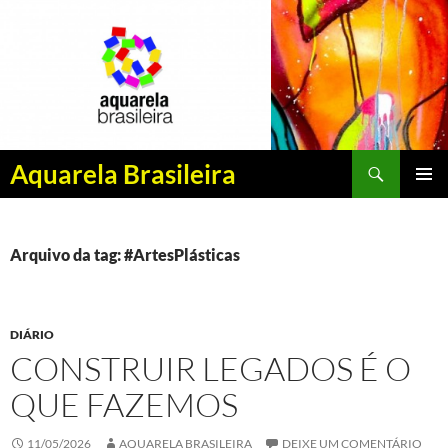
Pesquisar
Aquarela Brasileira
PULAR
MENU
PARA
PRINCI
O
CONTEÚDO
Arquivo da tag: #ArtesPlásticas
DIÁRIO
CONSTRUIR LEGADOS É O
QUE FAZEMOS
11/05/2026
AQUARELA BRASILEIRA
DEIXE UM COMENTÁRIO