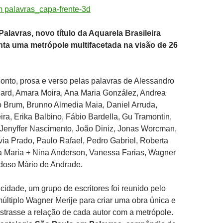
alavras, novo título da Aquarela Brasileira
nta uma metrópole multifacetada na visão de 26
nto, prosa e verso pelas palavras de Alessandro
hard, Amara Moira, Ana Maria González, Andrea
o Brum, Brunno Almedia Maia, Daniel Arruda,
ira, Erika Balbino, Fábio Bardella, Gu Tramontin,
 Jenyffer Nascimento, João Diniz, Jonas Worcman,
via Prado, Paulo Rafael, Pedro Gabriel, Roberta
ma Maria + Nina Anderson, Vanessa Farias, Wagner
udoso Mário de Andrade.
 cidade, um grupo de escritores foi reunido pelo
 múltiplo Wagner Merije para criar uma obra única e
strasse a relação de cada autor com a metrópole.