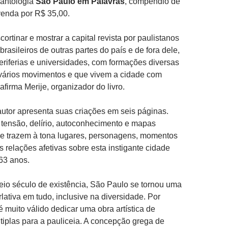
 antologia
São Paulo em Palavras
, compêndio de
venda por R$ 35,00.
ortinar e mostrar a capital revista por paulistanos
 brasileiros de outras partes do país e de fora dele,
eriferias e universidades, com formações diversas
vários movimentos e que vivem a cidade com
firma Merije, organizador do livro.
 autor apresenta suas criações em seis páginas.
tensão, delírio, autoconhecimento e mapas
ue trazem à tona lugares, personagens, momentos
s relações afetivas sobre esta instigante cidade
63 anos.
o século de existência, São Paulo se tornou uma
lativa em tudo, inclusive na diversidade. Por
é muito válido dedicar uma obra artística de
iplas para a pauliceia. A concepção grega de