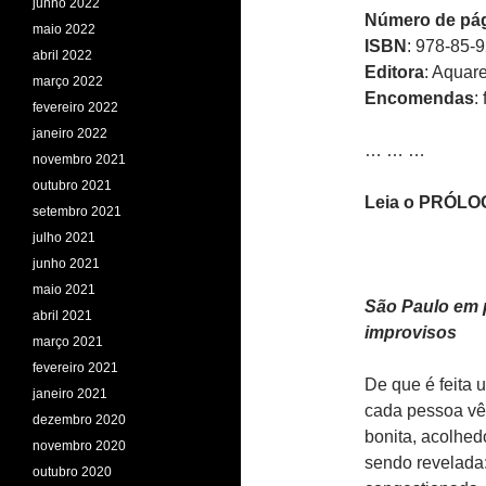
junho 2022
Número de pá
maio 2022
ISBN
: 978-85-
abril 2022
Editora
: Aquare
março 2022
Encomendas
:
fevereiro 2022
janeiro 2022
… … …
novembro 2021
outubro 2021
Leia o PRÓLOG
setembro 2021
julho 2021
junho 2021
maio 2021
São Paulo em p
abril 2021
improvisos
março 2021
fevereiro 2021
De que é feita
janeiro 2021
cada pessoa vê
dezembro 2020
bonita, acolhed
novembro 2020
sendo revelada:
outubro 2020