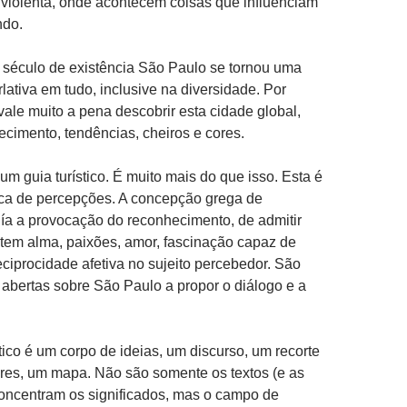
violenta, onde acontecem coisas que influenciam
ndo.
século de existência São Paulo se tornou uma
lativa em tudo, inclusive na diversidade. Por
vale muito a pena descobrir esta cidade global,
ecimento, tendências, cheiros e cores.
um guia turístico. É muito mais do que isso. Esta é
ica de percepções. A concepção grega de
ía a provocação do reconhecimento, de admitir
tem alma, paixões, amor, fascinação capaz de
ciprocidade afetiva no sujeito percebedor. São
abertas sobre São Paulo a propor o diálogo e a
ico é um corpo de ideias, um discurso, um recorte
ores, um mapa. Não são somente os textos (e as
oncentram os significados, mas o campo de