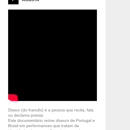
Diseur (do francês) é a pessoa que recita, fala
ou declama poesia.
Este documentário reúne
diseurs
de Portugal e
Brasil em performances que tratam da