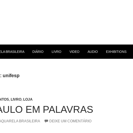
 CONTEÚDO
LA BRASILEIRA
DIÁRIO
LIVRO
VIDEO
AUDIO
EXHIBITIONS
: unifesp
NTOS
,
LIVRO
,
LOJA
AULO EM PALAVRAS
AQUARELA BRASILEIRA
DEIXE UM COMENTÁRIO