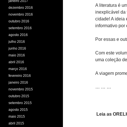
janeiro 2017
A literatura é 
dezembro 2016
inexplicável da
novembro 2016
cidade! A ideia 
outubro 2016
informativo por
setembro 2016
agosto 2016
Por essas e outr
julho 2016
junho 2016
Com este volum
maio 2016
uma coleção de
abril 2016
março 2016
A viagem prome
fevereiro 2016
janeiro 2016
… … …
novembro 2015
outubro 2015
setembro 2015
agosto 2015
Leia as ORELH
maio 2015
abril 2015