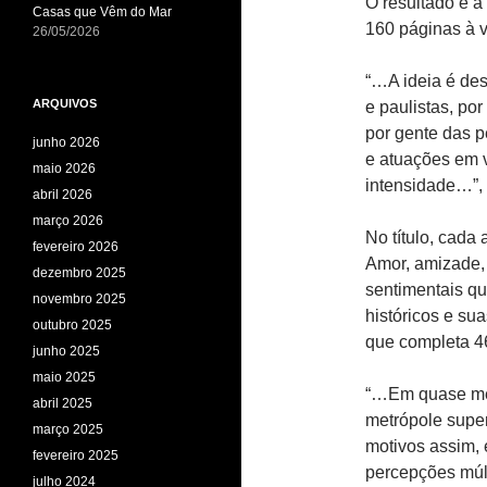
O resultado é a
Casas que Vêm do Mar
160 páginas à 
26/05/2026
“…A ideia é desc
ARQUIVOS
e paulistas, por
por gente das p
junho 2026
e atuações em 
maio 2026
intensidade…”, a
abril 2026
março 2026
No título, cada
fevereiro 2026
Amor, amizade, 
dezembro 2025
sentimentais q
novembro 2025
históricos e sua
outubro 2025
que completa 4
junho 2025
maio 2025
“…Em quase mei
abril 2025
metrópole super
março 2025
motivos assim, 
fevereiro 2025
percepções múlt
julho 2024