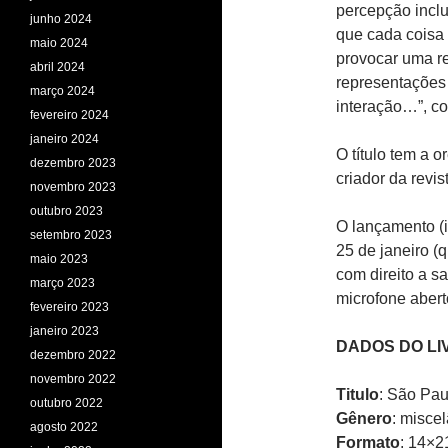
percepção inclu
junho 2024
que cada coisa 
maio 2024
provocar uma re
abril 2024
representações 
março 2024
interação…”, co
fevereiro 2024
janeiro 2024
O título tem a o
dezembro 2023
criador da revi
novembro 2023
outubro 2023
O lançamento (i
setembro 2023
25 de janeiro (q
maio 2023
com direito a s
março 2023
microfone abert
fevereiro 2023
janeiro 2023
DADOS DO LI
dezembro 2022
novembro 2022
Titulo
: São Pau
outubro 2022
Gênero
: miscel
agosto 2022
Formato
: 14×2