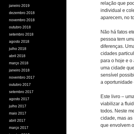
relação que pod
janeiro 2019
individual e co
dezembro 2018
aparecem, no to
novembro 2018
outubro 2018
Não há fatos e
setembro 2018
pessoa tem uma
agosto 2018
diferenças. Um
julho 2018
cidades particu
abril 2018
para o hoje e o
março 2018
uma cidade que
janeiro 2018
sensível possib
novembro 2017
a oportunidade 
outubro 2017
setembro 2017
Este livro – um
agosto 2017
viabilizar a flui
julho 2017
todos. Neste m
maio 2017
cidade, mas as 
abril 2017
que envolvem os
março 2017