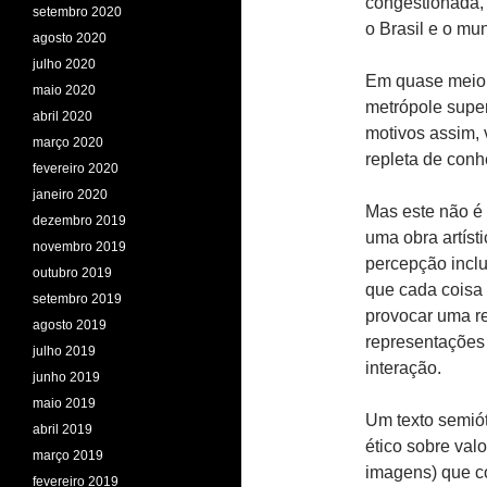
congestionada, 
setembro 2020
o Brasil e o mu
agosto 2020
julho 2020
Em quase meio 
maio 2020
metrópole super
abril 2020
motivos assim, 
março 2020
repleta de conh
fevereiro 2020
janeiro 2020
Mas este não é 
dezembro 2019
uma obra artíst
novembro 2019
percepção inclu
outubro 2019
que cada coisa 
setembro 2019
provocar uma re
agosto 2019
representações 
julho 2019
interação.
junho 2019
maio 2019
Um texto semiót
abril 2019
ético sobre val
março 2019
imagens) que c
fevereiro 2019