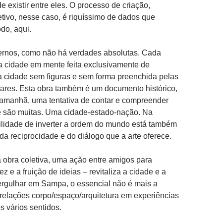
e existir entre eles. O processo de criação,
letivo, nesse caso, é riquíssimo de dados que
do, aqui.
ternos, como não há verdades absolutas. Cada
 cidade em mente feita exclusivamente de
a cidade sem figuras e sem forma preenchida pelas
lares. Esta obra também é um documento histórico,
 amanhã, uma tentativa de contar e compreender
 são muitas. Uma cidade-estado-nação. Na
ilidade de inverter a ordem do mundo está também
da reciprocidade e do diálogo que a arte oferece.
a obra coletiva, uma ação entre amigos para
dez e a fruição de ideias – revitaliza a cidade e a
ergulhar em Sampa, o essencial não é mais a
relações corpo/espaço/arquitetura em experiências
 vários sentidos.