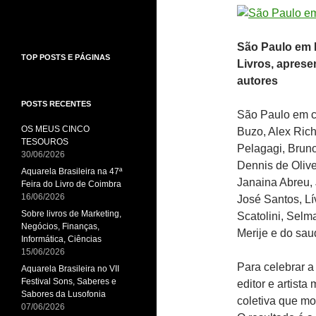
São Paulo em P
TOP POSTS E PÁGINAS
Livros, aprese
autores
POSTS RECENTES
São Paulo em co
OS MEUS CINCO
Buzo, Alex Ric
TESOUROS
Pelagagi, Brun
30/06/2026
Dennis de Olive
Aquarela Brasileira na 47ª
Janaina Abreu,
Feira do Livro de Coimbra
16/06/2026
José Santos, Lí
Sobre livros de Marketing,
Scatolini, Sel
Negócios, Finanças,
Merije e do sa
Informática, Ciências
15/06/2026
Para celebrar a
Aquarela Brasileira no VII
Festival Sons, Saberes e
editor e artista
Sabores da Lusofonia
coletiva que mo
07/06/2026