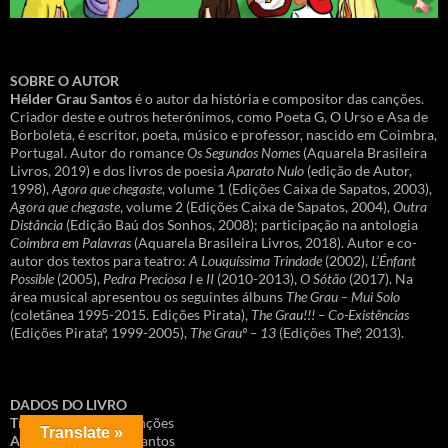
SOBRE O AUTOR
Hélder Grau Santos
é o autor da história e compositor das canções.
Criador deste e outros heterónimos, como Poeta G, O Urso e Asa de
Borboleta, é escritor, poeta, músico e professor, nascido em Coimbra,
Portugal. Autor do romance
Os Segundos Nomes
(Aquarela Brasileira
Livros, 2019) e dos livros de poesia
Aparato Nulo
(edição de Autor,
1998),
Agora que chegaste
, volume 1 (Edições Caixa de Sapatos, 2003),
Agora que chegaste
, volume 2 (Edições Caixa de Sapatos, 2004),
Outra
Distância
(Edição Baú dos Sonhos, 2008); participação na antologia
Coimbra em Palavras
(Aquarela Brasileira Livros, 2018). Autor e co-
autor dos textos para teatro:
A Louquíssima Trindade
(2002),
L’Énfant
Possible
(2005),
Pedra Preciosa I
e
II
(2010-2013),
O Sótão
(2017). Na
área musical apresentou os seguintes álbuns
The Grau – Mui Solo
(coletânea 1995-2015. Edições Pirata),
The Grau!!! – Co-Existências
(Edições Pirataº, 1999-2005),
The Grauº – 13
(Edições Theº, 2013).
DADOS DO LIVRO
Título
: O livro das canções
Translate »
Autor
: Hélder Grau Santos