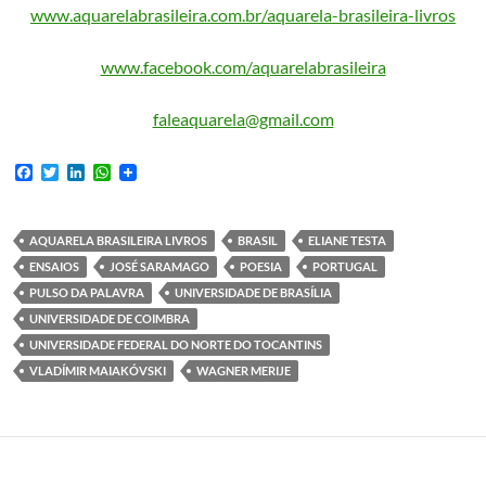
www.aquarelabrasileira.com.br/aquarela-brasileira-livros
www.facebook.com/aquarelabrasileira
faleaquarela@gmail.com
F
T
L
W
a
w
i
h
c
i
n
a
e
t
k
t
b
t
e
s
AQUARELA BRASILEIRA LIVROS
BRASIL
ELIANE TESTA
o
e
d
A
ENSAIOS
JOSÉ SARAMAGO
POESIA
PORTUGAL
o
r
I
p
k
n
p
PULSO DA PALAVRA
UNIVERSIDADE DE BRASÍLIA
UNIVERSIDADE DE COIMBRA
UNIVERSIDADE FEDERAL DO NORTE DO TOCANTINS
VLADÍMIR MAIAKÓVSKI
WAGNER MERIJE