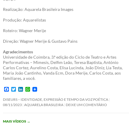
Realização: Aquarela Brasileira Images
Produção: Aquarelistas
Roteiro: Wagner Merije
Direção: Wagner Merije & Gustavo Pains
Agradecimentos
Universidade de Coimbra, 3.ª edição do Ciclo de Teatro e Artes
Performativas – Mimesis, Delfim Leão, Teresa Baptista, António
Carlos Cortez, Aurelino Costa, Elisa Lucinda, João Diniz, Lia Testa,
Maria João Cantinho, Vanda Ecm, Dora Merije, Carlos Costa, aos
familiares, a você.
F
T
L
W
a
w
i
h
c
i
n
a
DISEURS – IDENTIDADE, EXPRESSÃO E TEMPO DA VOZ POÉTICA
e
t
k
t
08/11/2023
AQUARELA BRASILEIRA
DEIXE UM COMENTÁRIO
b
t
e
s
o
e
d
A
o
r
I
p
MAIS VÍDEOS
→
k
n
p