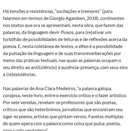
Há tensões e resistências, “oscilações e tremores” (para
falarmos em termos de Giorgio Agamben, 2018), continentes
nos textos que ora se apresentam, nesta obra, que fazem das
palavras, da linguagem devir-fluxos, para (re)ativar um
turbilhão de possibilidades de leituras e de reflexões acerca da
poesia. E, nesta coletânea de textos, o
éthos
é a possibilidade
da pulsação da linguagem e de suas transreverberações por
meios das práticas textuais, nas quais as palavras ocupam o
seu direito ao anti(silêncio) à ausência-presença, com seus elos
à (re)existências.
Nas palavras de Ana Clara Medeiros, “a palavra galopa,
corajosa, neste livro, entre o exercício crítico e o fazer artístico.
Por sete veredas, revelam-se professores que são poetas,
críticos que são heterônimos, jornalistas que encontram seu
lugar no poema
, artistas que pintam versos. Facetas múltiplas
de quem opera com a palavra como coisa que pulsa: poesia,
nossa vida verdadeira”.