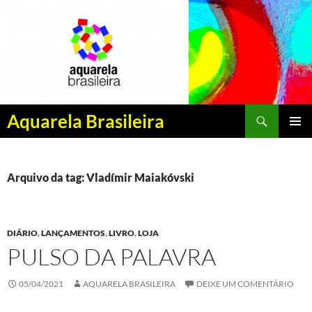
Pesquisar
Aquarela Brasileira
PULAR
MENU
PARA
PRINCI
O
CONTEÚDO
Arquivo da tag: Vladímir Maiakóvski
DIÁRIO
,
LANÇAMENTOS
,
LIVRO
,
LOJA
PULSO DA PALAVRA
05/04/2021
AQUARELA BRASILEIRA
DEIXE UM COMENTÁRIO