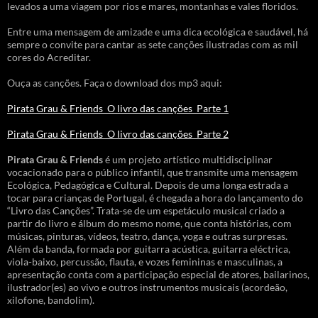
levados a uma viagem por rios e mares, montanhas e vales floridos.
Entre uma mensagem de amizade e uma dica ecológica e saudável, há
sempre o convite para cantar as sete canções ilustradas com as mil
cores do Acreditar.
Ouça as canções. Faça o download dos mp3 aqui:
Pirata Grau & Friends_O livro das canções_Parte 1
Pirata Grau & Friends_O livro das canções_Parte 2
Pirata Grau & Friends
é um projeto artístico multidisciplinar
vocacionado para o público infantil, que transmite uma mensagem
Ecológica, Pedagógica e Cultural. Depois de uma longa estrada a
tocar para crianças de Portugal, é chegada a hora do lançamento do
“Livro das Canções”. Trata-se de um espetáculo musical criado a
partir do livro e álbum do mesmo nome, que conta histórias, com
músicas, pinturas, vídeos, teatro, dança, yoga e outras surpresas.
Além da banda, formada por guitarra acústica, guitarra eléctrica,
viola-baixo, percussão, flauta, e vozes femininas e masculinas, a
apresentação conta com a participação especial de atores, bailarinos,
ilustrador(es) ao vivo e outros instrumentos musicais (acordeão,
xilofone, bandolim).