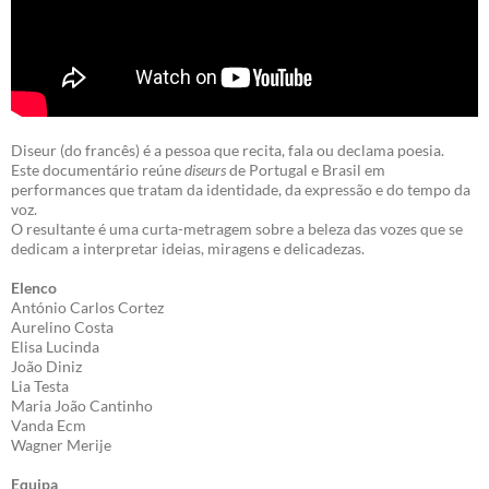
Diseur (do francês) é a pessoa que recita, fala ou declama poesia.
Este documentário reúne
diseurs
de Portugal e Brasil em
performances que tratam da identidade, da expressão e do tempo da
voz.
O resultante é uma curta-metragem sobre a beleza das vozes que se
dedicam a interpretar ideias, miragens e delicadezas.
Elenco
António Carlos Cortez
Aurelino Costa
Elisa Lucinda
João Diniz
Lia Testa
Maria João Cantinho
Vanda Ecm
Wagner Merije
Equipa