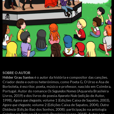
SOBRE O AUTOR
Hélder Grau Santos
é o autor da história e compositor das canções.
Criador deste e outros heterónimos, como Poeta G, O Urso e Asa de
Borboleta, é escritor, poeta, músico e professor, nascido em Coimbra,
Portugal. Autor do romance
Os Segundos Nomes
(Aquarela Brasileira
Livros, 2019) e dos livros de poesia
Aparato Nulo
(edição de Autor,
1998),
Agora que chegaste
, volume 1 (Edições Caixa de Sapatos, 2003),
Agora que chegaste
, volume 2 (Edições Caixa de Sapatos, 2004),
Outra
Distância
(Edição Baú dos Sonhos, 2008); participação na antologia
Coimbra em Palavras
(Aquarela Brasileira Livros, 2018). Autor e co-