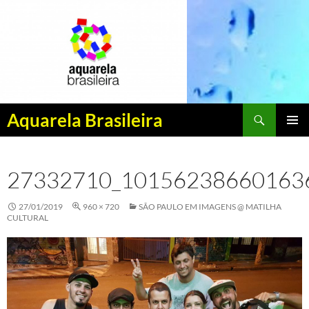
Pesquisar
Aquarela Brasileira
PULAR
MENU
PARA
PRINCI
O
27332710_10156238660163
CONTEÚDO
27/01/2019
960 × 720
SÃO PAULO EM IMAGENS @ MATILHA
CULTURAL