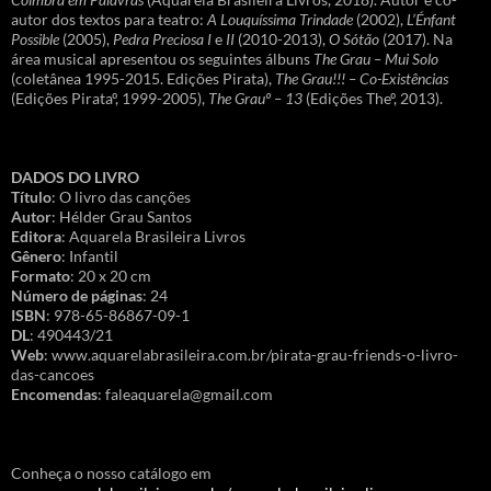
autor dos textos para teatro:
A Louquíssima Trindade
(2002),
L’Énfant
Possible
(2005),
Pedra Preciosa I
e
II
(2010-2013),
O Sótão
(2017). Na
área musical apresentou os seguintes álbuns
The Grau – Mui Solo
(coletânea 1995-2015. Edições Pirata),
The Grau!!! – Co-Existências
(Edições Pirataº, 1999-2005),
The Grauº – 13
(Edições Theº, 2013).
DADOS DO LIVRO
Título
: O livro das canções
Autor
: Hélder Grau Santos
Editora
: Aquarela Brasileira Livros
Gênero
: Infantil
Formato
: 20 x 20 cm
Número de páginas
: 24
ISBN
: 978-65-86867-09-1
DL
: 490443/21
Web
: www.aquarelabrasileira.com.br/pirata-grau-friends-o-livro-
das-cancoes
Encomendas
: faleaquarela@gmail.com
Conheça o nosso catálogo em