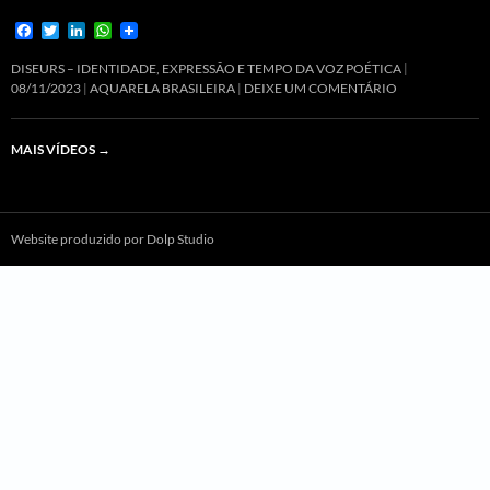
F
T
L
W
a
w
i
h
c
i
n
a
DISEURS – IDENTIDADE, EXPRESSÃO E TEMPO DA VOZ POÉTICA
e
t
k
t
08/11/2023
AQUARELA BRASILEIRA
DEIXE UM COMENTÁRIO
b
t
e
s
o
e
d
A
o
r
I
p
MAIS VÍDEOS
→
k
n
p
Website produzido por Dolp Studio