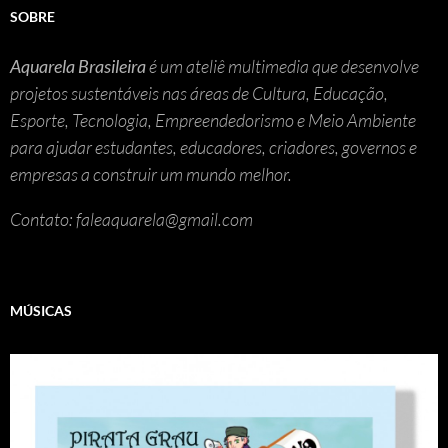
SOBRE
Aquarela Brasileira
é um ateliê multimedia que desenvolve
projetos sustentáveis nas áreas de Cultura, Educação,
Esporte, Tecnologia, Empreendedorismo e Meio Ambiente
para ajudar estudantes, educadores, criadores, governos e
empresas a construir um mundo melhor.
Contato: faleaquarela@gmail.com
MÚSICAS