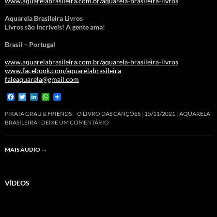
www.aquarelabrasileira.com.br/aquarela-brasileira-livros
Aquarela Brasileira Livros
Livros são Incríveis! A gente ama!
Brasil – Portugal
www.aquarelabrasileira.com.br/aquarela-brasileira-livros
www.facebook.com/aquarelabrasileira
faleaquarela@gmail.com
F
T
L
W
a
w
i
h
c
i
n
a
PIRATA GRAU & FRIENDS – O LIVRO DAS CANÇÕES
15/11/2021
AQUARELA
e
t
k
t
BRASILEIRA
DEIXE UM COMENTÁRIO
b
t
e
s
o
e
d
A
o
r
I
p
MAIS ÁUDIO
→
k
n
p
VÍDEOS