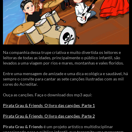
Na companhia dessa trupe criativa e muito divertida os leitores e
leitoras de todas as idades, principalmente o público infantil, são
levados a uma viagem por rios e mares, montanhas e vales floridos.
Entre uma mensagem de amizade e uma dica ecológica e saudável, há
sempre o convite para cantar as sete canções ilustradas com as mil
cores do Acreditar.
Ouça as canções. Faça o download dos mp3 aqui:
Pirata Grau & Friends_O livro das canções_Parte 1
Pirata Grau & Friends_O livro das canções_Parte 2
Pirata Grau & Friends
é um projeto artístico multidisciplinar
vocacionado para o público infantil, que transmite uma mensagem