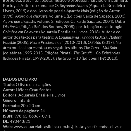
Borboleta, é escritor, poeta, músico e professor, nascido em Coimbra,
Portugal. Autor do romance
Os Segundos Nomes
(Aquarela Brasileira
Livros, 2019) e dos livros de poesia
Aparato Nulo
(edição de Autor,
1998),
Agora que chegaste
, volume 1 (Edições Caixa de Sapatos, 2003),
Agora que chegaste
, volume 2 (Edições Caixa de Sapatos, 2004),
Outra
Distância
(Edição Baú dos Sonhos, 2008); participação na antologia
Coimbra em Palavras
(Aquarela Brasileira Livros, 2018). Autor e co-
autor dos textos para teatro:
A Louquíssima Trindade
(2002),
L’Énfant
Possible
(2005),
Pedra Preciosa I
e
II
(2010-2013),
O Sótão
(2017). Na
área musical apresentou os seguintes álbuns
The Grau – Mui Solo
(coletânea 1995-2015. Edições Pirata),
The Grau!!! – Co-Existências
(Edições Pirataº, 1999-2005),
The Grauº – 13
(Edições Theº, 2013).
DADOS DO LIVRO
Título
: O livro das canções
Autor
: Hélder Grau Santos
Editora
: Aquarela Brasileira Livros
Gênero
: Infantil
Formato
: 20 x 20 cm
Número de páginas
: 24
ISBN
: 978-65-86867-09-1
DL
: 490443/21
Web
: www.aquarelabrasileira.com.br/pirata-grau-friends-o-livro-