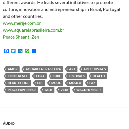
different awards. He leads several initiatives to promote
culture, innovation and entrepreneurship in Brazil, Portugal
and other countries.
www.merije.com.br
www.aquarelabrasileira.com.br
Peace Shaanti Zen
F
T
L
W
a
w
i
h
c
i
n
a
e
t
k
t
b
t
e
s
AMOR
AQUARELA BRASILEIRA
ART
ARTES VISUAIS
o
e
d
A
CONFERENCE
CURA
CURE
FESTIVALS
HEALTH
o
r
I
p
k
n
p
HEARTPHONE
LIFE
MUSIC
MÚSICA
PAZ
PEACE EXPERIENCE
TALK
VIDA
WAGNER MERIJE
ÁUDIO