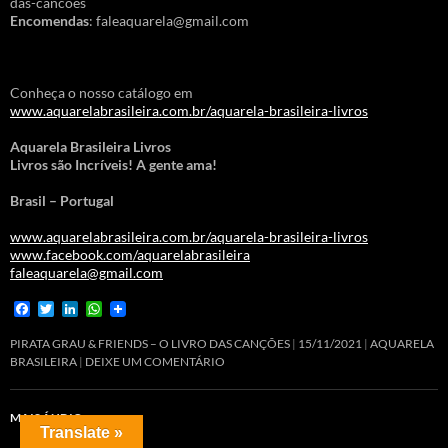
das-cancoes
Encomendas
: faleaquarela@gmail.com
Conheça o nosso catálogo em
www.aquarelabrasileira.com.br/aquarela-brasileira-livros
Aquarela Brasileira Livros
Livros são Incríveis! A gente ama!
Brasil – Portugal
www.aquarelabrasileira.com.br/aquarela-brasileira-livros
www.facebook.com/aquarelabrasileira
faleaquarela@gmail.com
F
T
L
W
a
w
i
h
c
i
n
a
PIRATA GRAU & FRIENDS – O LIVRO DAS CANÇÕES
15/11/2021
AQUARELA
e
t
k
t
BRASILEIRA
DEIXE UM COMENTÁRIO
b
t
e
s
o
e
d
A
o
r
I
p
MAIS ÁUDIO
→
k
n
p
Translate »