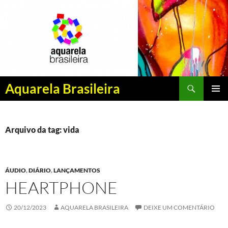
Pesquisar
Aquarela Brasileira
PULAR
MENU
PARA
PRINCI
O
CONTEÚDO
Arquivo da tag: vida
ÁUDIO
,
DIÁRIO
,
LANÇAMENTOS
HEARTPHONE
20/12/2023
AQUARELA BRASILEIRA
DEIXE UM COMENTÁRIO