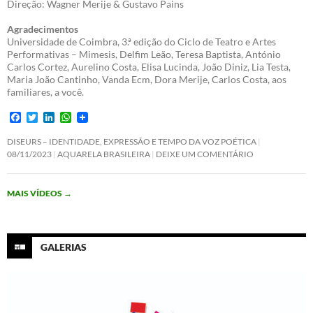
Direção: Wagner Merije & Gustavo Pains
Agradecimentos
Universidade de Coimbra, 3.ª edição do Ciclo de Teatro e Artes
Performativas – Mimesis, Delfim Leão, Teresa Baptista, António
Carlos Cortez, Aurelino Costa, Elisa Lucinda, João Diniz, Lia Testa,
Maria João Cantinho, Vanda Ecm, Dora Merije, Carlos Costa, aos
familiares, a você.
F
T
L
W
a
w
i
h
c
i
n
a
DISEURS – IDENTIDADE, EXPRESSÃO E TEMPO DA VOZ POÉTICA
e
t
k
t
08/11/2023
AQUARELA BRASILEIRA
DEIXE UM COMENTÁRIO
b
t
e
s
o
e
d
A
o
r
I
p
MAIS VÍDEOS
→
k
n
p
GALERIAS