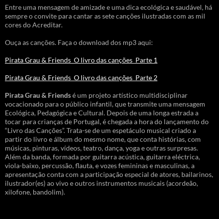
Entre uma mensagem de amizade e uma dica ecológica e saudável, há
sempre o convite para cantar as sete canções ilustradas com as mil
cores do Acreditar.
Ouça as canções. Faça o download dos mp3 aqui:
Pirata Grau & Friends_O livro das canções_Parte 1
Pirata Grau & Friends_O livro das canções_Parte 2
Pirata Grau & Friends
é um projeto artístico multidisciplinar
vocacionado para o público infantil, que transmite uma mensagem
Ecológica, Pedagógica e Cultural. Depois de uma longa estrada a
tocar para crianças de Portugal, é chegada a hora do lançamento do
“Livro das Canções”. Trata-se de um espetáculo musical criado a
partir do livro e álbum do mesmo nome, que conta histórias, com
músicas, pinturas, vídeos, teatro, dança, yoga e outras surpresas.
Além da banda, formada por guitarra acústica, guitarra eléctrica,
viola-baixo, percussão, flauta, e vozes femininas e masculinas, a
apresentação conta com a participação especial de atores, bailarinos,
ilustrador(es) ao vivo e outros instrumentos musicais (acordeão,
xilofone, bandolim).