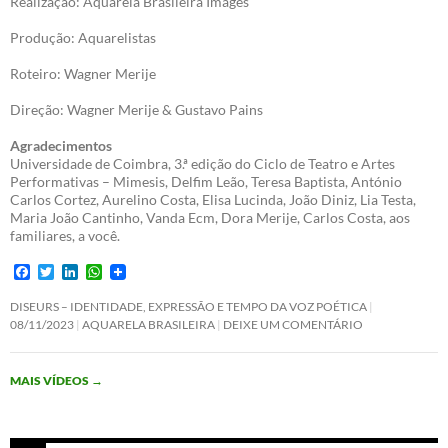
Realização: Aquarela Brasileira Images
Produção: Aquarelistas
Roteiro: Wagner Merije
Direção: Wagner Merije & Gustavo Pains
Agradecimentos
Universidade de Coimbra, 3.ª edição do Ciclo de Teatro e Artes
Performativas – Mimesis, Delfim Leão, Teresa Baptista, António
Carlos Cortez, Aurelino Costa, Elisa Lucinda, João Diniz, Lia Testa,
Maria João Cantinho, Vanda Ecm, Dora Merije, Carlos Costa, aos
familiares, a você.
F
T
L
W
a
w
i
h
c
i
n
a
DISEURS – IDENTIDADE, EXPRESSÃO E TEMPO DA VOZ POÉTICA
e
t
k
t
08/11/2023
AQUARELA BRASILEIRA
DEIXE UM COMENTÁRIO
b
t
e
s
o
e
d
A
o
r
I
p
MAIS VÍDEOS
→
k
n
p