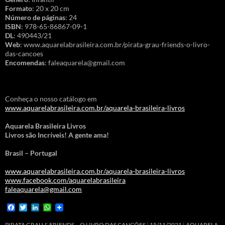
Formato
: 20 x 20 cm
Número de páginas
: 24
ISBN
: 978-65-86867-09-1
DL
: 490443/21
Web
: www.aquarelabrasileira.com.br/pirata-grau-friends-o-livro-
das-cancoes
Encomendas
: faleaquarela@gmail.com
Conheça o nosso catálogo em
www.aquarelabrasileira.com.br/aquarela-brasileira-livros
Aquarela Brasileira Livros
Livros são Incríveis! A gente ama!
Brasil – Portugal
www.aquarelabrasileira.com.br/aquarela-brasileira-livros
www.facebook.com/aquarelabrasileira
faleaquarela@gmail.com
F
T
L
W
a
w
i
h
c
i
n
a
PIRATA GRAU & FRIENDS – O LIVRO DAS CANÇÕES
15/11/2021
AQUARELA