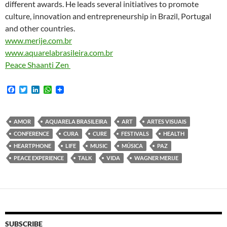
different awards. He leads several initiatives to promote
culture, innovation and entrepreneurship in Brazil, Portugal
and other countries.
www.merije.com.br
www.aquarelabrasileira.com.br
Peace Shaanti Zen
F
T
L
W
a
w
i
h
c
i
n
a
e
t
k
t
b
t
e
s
AMOR
AQUARELA BRASILEIRA
ART
ARTES VISUAIS
o
e
d
A
CONFERENCE
CURA
CURE
FESTIVALS
HEALTH
o
r
I
p
k
n
p
HEARTPHONE
LIFE
MUSIC
MÚSICA
PAZ
PEACE EXPERIENCE
TALK
VIDA
WAGNER MERIJE
SUBSCRIBE