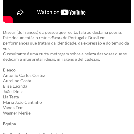
Diseur (do francês) é a pessoa que recita, fala ou declama poesia.
Este documentário reúne
diseurs
de Portugal e Brasil em
performances que tratam da identidade, da expressão e do tempo da
voz.
O resultante é uma curta-metragem sobre a beleza das vozes que se
dedicam a interpretar ideias, miragens e delicadezas.
Elenco
António Carlos Cortez
Aurelino Costa
Elisa Lucinda
João Diniz
Lia Testa
Maria João Cantinho
Vanda Ecm
Wagner Merije
Equipa