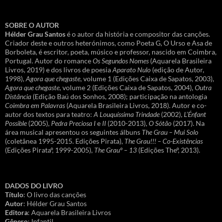
SOBRE O AUTOR
Hélder Grau Santos
é o autor da história e compositor das canções.
Criador deste e outros heterónimos, como Poeta G, O Urso e Asa de
Borboleta, é escritor, poeta, músico e professor, nascido em Coimbra,
Portugal. Autor do romance
Os Segundos Nomes
(Aquarela Brasileira
Livros, 2019) e dos livros de poesia
Aparato Nulo
(edição de Autor,
1998),
Agora que chegaste
, volume 1 (Edições Caixa de Sapatos, 2003),
Agora que chegaste
, volume 2 (Edições Caixa de Sapatos, 2004),
Outra
Distância
(Edição Baú dos Sonhos, 2008); participação na antologia
Coimbra em Palavras
(Aquarela Brasileira Livros, 2018). Autor e co-
autor dos textos para teatro:
A Louquíssima Trindade
(2002),
L’Énfant
Possible
(2005),
Pedra Preciosa I
e
II
(2010-2013),
O Sótão
(2017). Na
área musical apresentou os seguintes álbuns
The Grau – Mui Solo
(coletânea 1995-2015. Edições Pirata),
The Grau!!! – Co-Existências
(Edições Pirataº, 1999-2005),
The Grauº – 13
(Edições Theº, 2013).
DADOS DO LIVRO
Título
: O livro das canções
Autor
: Hélder Grau Santos
Editora
: Aquarela Brasileira Livros
Gênero
: Infantil