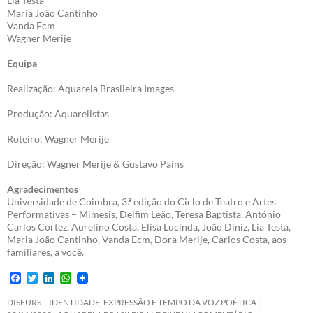
Lia Testa
Maria João Cantinho
Vanda Ecm
Wagner Merije
Equipa
Realização: Aquarela Brasileira Images
Produção: Aquarelistas
Roteiro: Wagner Merije
Direção: Wagner Merije & Gustavo Pains
Agradecimentos
Universidade de Coimbra, 3.ª edição do Ciclo de Teatro e Artes
Performativas – Mimesis, Delfim Leão, Teresa Baptista, António
Carlos Cortez, Aurelino Costa, Elisa Lucinda, João Diniz, Lia Testa,
Maria João Cantinho, Vanda Ecm, Dora Merije, Carlos Costa, aos
familiares, a você.
F
T
L
W
a
w
i
h
c
i
n
a
DISEURS – IDENTIDADE, EXPRESSÃO E TEMPO DA VOZ POÉTICA
e
t
k
t