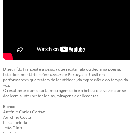
Diseur (do francês) é a pessoa que recita, fala ou declama poesia.
Este documentário reúne
diseurs
de Portugal e Brasil em
performances que tratam da identidade, da expressão e do tempo da
voz.
O resultante é uma curta-metragem sobre a beleza das vozes que se
dedicam a interpretar ideias, miragens e delicadezas.
Elenco
António Carlos Cortez
Aurelino Costa
Elisa Lucinda
João Diniz