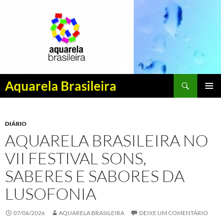
Pesquisar
Aquarela Brasileira
PULAR
MENU
PARA
PRINCI
O
DIÁRIO
CONTEÚDO
AQUARELA BRASILEIRA NO
VII FESTIVAL SONS,
SABERES E SABORES DA
LUSOFONIA
07/06/2026
AQUARELA BRASILEIRA
DEIXE UM COMENTÁRIO