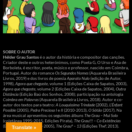
SOBRE O AUTOR
Hélder Grau Santos
é o autor da história e compositor das canções.
Criador deste e outros heterónimos, como Poeta G, O Urso e Asa de
Borboleta, é escritor, poeta, músico e professor, nascido em Coimbra,
Portugal. Autor do romance
Os Segundos Nomes
(Aquarela Brasileira
Livros, 2019) e dos livros de poesia
Aparato Nulo
(edição de Autor,
1998),
Agora que chegaste
, volume 1 (Edições Caixa de Sapatos, 2003),
Agora que chegaste
, volume 2 (Edições Caixa de Sapatos, 2004),
Outra
Distância
(Edição Baú dos Sonhos, 2008); participação na antologia
Coimbra em Palavras
(Aquarela Brasileira Livros, 2018). Autor e co-
autor dos textos para teatro:
A Louquíssima Trindade
(2002),
L’Énfant
Possible
(2005),
Pedra Preciosa I
e
II
(2010-2013),
O Sótão
(2017). Na
área musical apresentou os seguintes álbuns
The Grau – Mui Solo
(coletânea 1995-2015. Edições Pirata),
The Grau!!! – Co-Existências
(Edições Pirataº, 1999-2005),
The Grauº – 13
(Edições Theº, 2013).
Translate »