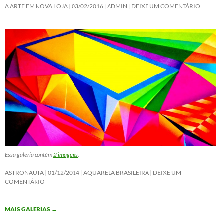
A ARTE EM NOVA LOJA
03/02/2016
ADMIN
DEIXE UM COMENTÁRIO
Essa galeria contém
2 imagens
.
ASTRONAUTA
01/12/2014
AQUARELA BRASILEIRA
DEIXE UM
COMENTÁRIO
MAIS GALERIAS
→