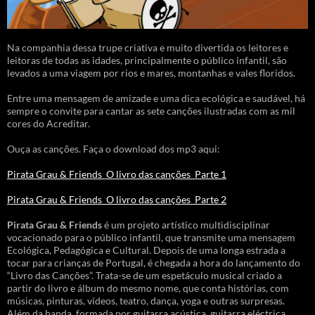
Na companhia dessa trupe criativa e muito divertida os leitores e
leitoras de todas as idades, principalmente o público infantil, são
levados a uma viagem por rios e mares, montanhas e vales floridos.
Entre uma mensagem de amizade e uma dica ecológica e saudável, há
sempre o convite para cantar as sete canções ilustradas com as mil
cores do Acreditar.
Ouça as canções. Faça o download dos mp3 aqui:
Pirata Grau & Friends_O livro das canções_Parte 1
Pirata Grau & Friends_O livro das canções_Parte 2
Pirata Grau & Friends
é um projeto artístico multidisciplinar
vocacionado para o público infantil, que transmite uma mensagem
Ecológica, Pedagógica e Cultural. Depois de uma longa estrada a
tocar para crianças de Portugal, é chegada a hora do lançamento do
“Livro das Canções”. Trata-se de um espetáculo musical criado a
partir do livro e álbum do mesmo nome, que conta histórias, com
músicas, pinturas, vídeos, teatro, dança, yoga e outras surpresas.
Além da banda, formada por guitarra acústica, guitarra eléctrica,