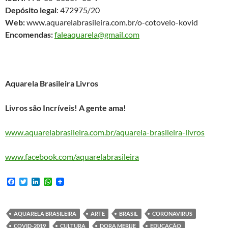
Depósito legal
: 472975/20
Web:
www.aquarelabrasileira.com.br/o-cotovelo-kovid
Encomendas:
faleaquarela@gmail.com
Aquarela Brasileira Livros
Livros são Incríveis! A gente ama!
www.aquarelabrasileira.com.br/aquarela-brasileira-livros
www.facebook.com/aquarelabrasileira
F
T
L
W
a
w
i
h
c
i
n
a
e
t
k
t
b
t
e
s
AQUARELA BRASILEIRA
ARTE
BRASIL
CORONAVIRUS
o
e
d
A
COVID-2019
CULTURA
DORA MERIJE
EDUCAÇÃO