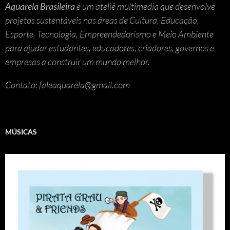
Aquarela Brasileira
é um ateliê multimedia que desenvolve
projetos sustentáveis nas áreas de Cultura, Educação,
Esporte, Tecnologia, Empreendedorismo e Meio Ambiente
para ajudar estudantes, educadores, criadores, governos e
empresas a construir um mundo melhor.
Contato: faleaquarela@gmail.com
MÚSICAS