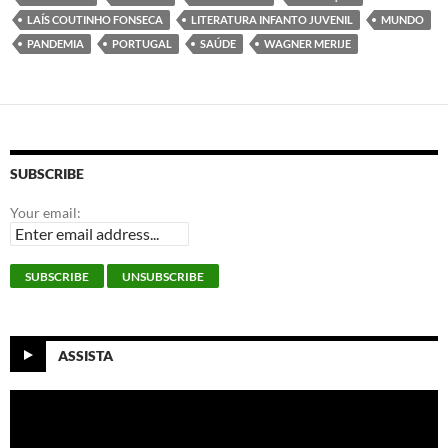
o
r
I
p
k
n
p
LAÍS COUTINHO FONSECA
LITERATURA INFANTO JUVENIL
MUNDO
PANDEMIA
PORTUGAL
SAÚDE
WAGNER MERIJE
SUBSCRIBE
Your email:
ASSISTA