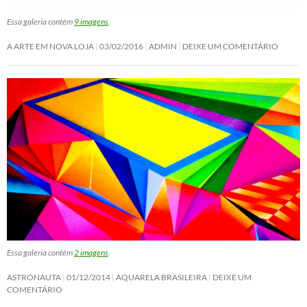
Essa galeria contém
9 imagens
.
A ARTE EM NOVA LOJA
03/02/2016
ADMIN
DEIXE UM COMENTÁRIO
Essa galeria contém
2 imagens
.
ASTRONAUTA
01/12/2014
AQUARELA BRASILEIRA
DEIXE UM
COMENTÁRIO