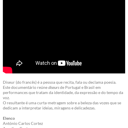
Diseur (do francês) é a pessoa que recita, fala ou declama poesia.
Este documentário reúne
diseurs
de Portugal e Brasil em
performances que tratam da identidade, da expressão e do tempo da
voz.
O resultante é uma curta-metragem sobre a beleza das vozes que se
dedicam a interpretar ideias, miragens e delicadezas.
Elenco
António Carlos Cortez