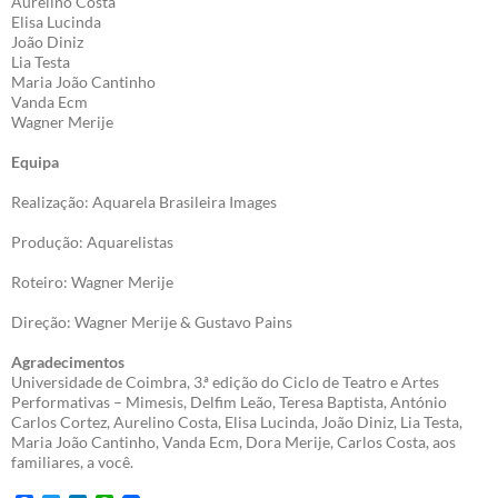
Aurelino Costa
Elisa Lucinda
João Diniz
Lia Testa
Maria João Cantinho
Vanda Ecm
Wagner Merije
Equipa
Realização: Aquarela Brasileira Images
Produção: Aquarelistas
Roteiro: Wagner Merije
Direção: Wagner Merije & Gustavo Pains
Agradecimentos
Universidade de Coimbra, 3.ª edição do Ciclo de Teatro e Artes
Performativas – Mimesis, Delfim Leão, Teresa Baptista, António
Carlos Cortez, Aurelino Costa, Elisa Lucinda, João Diniz, Lia Testa,
Maria João Cantinho, Vanda Ecm, Dora Merije, Carlos Costa, aos
familiares, a você.