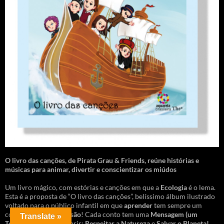
O livro das canções
,
de Pirata Grau & Friends, reúne histórias e
músicas para animar, divertir e conscientizar os miúdos
Um livro mágico, com estórias e canções em que a
Ecologia
é o lema.
Esta é a proposta de “O livro das canções”, belíssimo álbum ilustrado
voltado para o público infantil em que
aprender
tem sempre um
componente de
diversão
! Cada conto tem uma
Mensagem
(um
Translate »
Tesouro!)
para descobrir:
Respeitar a Natureza
e
Salvar o Planeta!