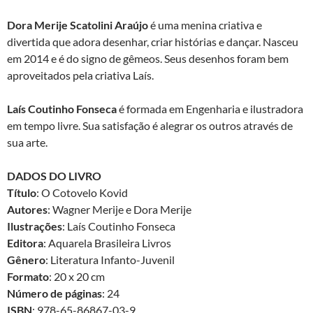
Dora Merije Scatolini Araújo
é uma menina criativa e
divertida que adora desenhar, criar histórias e dançar. Nasceu
em 2014 e é do signo de gêmeos. Seus desenhos foram bem
aproveitados pela criativa Laís.
Laís Coutinho Fonseca
é formada em Engenharia e ilustradora
em tempo livre. Sua satisfação é alegrar os outros através de
sua arte.
DADOS DO LIVRO
Título
: O Cotovelo Kovid
Autores
: Wagner Merije e Dora Merije
Ilustrações
: Laís Coutinho Fonseca
Editora
: Aquarela Brasileira Livros
Gênero
: Literatura Infanto-Juvenil
Formato
: 20 x 20 cm
Número de páginas
: 24
ISBN
: 978-65-86867-03-9