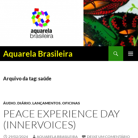
Pesquisar
Aquarela Brasileira
PULAR
MENU
PARA
PRINCI
O
CONTEÚDO
Arquivo da tag: saúde
ÁUDIO
,
DIÁRIO
,
LANÇAMENTOS
,
OFICINAS
PEACE EXPERIENCE DAY
(INNERVOICES)
29/02/2024
AQUARELA BRASILEIRA
DEIXE UM COMENTÁRIO