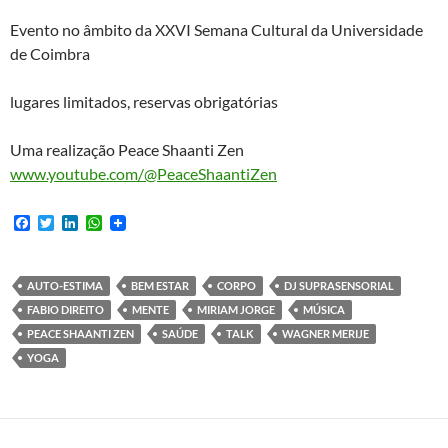
Evento no âmbito da XXVI Semana Cultural da Universidade
de Coimbra
lugares limitados, reservas obrigatórias
Uma realização Peace Shaanti Zen
www.youtube.com/@PeaceShaantiZen
F
T
L
W
a
w
i
h
c
i
n
a
e
t
k
t
b
t
e
s
AUTO-ESTIMA
BEM ESTAR
CORPO
DJ SUPRASENSORIAL
o
e
d
A
FABIO DIREITO
MENTE
MIRIAM JORGE
MÚSICA
o
r
I
p
k
n
p
PEACE SHAANTI ZEN
SAÚDE
TALK
WAGNER MERIJE
YOGA