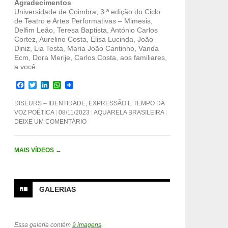
Agradecimentos
Universidade de Coimbra, 3.ª edição do Ciclo
de Teatro e Artes Performativas – Mimesis,
Delfim Leão, Teresa Baptista, António Carlos
Cortez, Aurelino Costa, Elisa Lucinda, João
Diniz, Lia Testa, Maria João Cantinho, Vanda
Ecm, Dora Merije, Carlos Costa, aos familiares,
a você.
F
T
L
W
a
w
i
h
c
i
n
a
DISEURS – IDENTIDADE, EXPRESSÃO E TEMPO DA
e
t
k
t
VOZ POÉTICA
08/11/2023
AQUARELA BRASILEIRA
b
t
e
s
DEIXE UM COMENTÁRIO
o
e
d
A
o
r
I
p
k
n
p
MAIS VÍDEOS
→
GALERIAS
Essa galeria contém
9 imagens
.