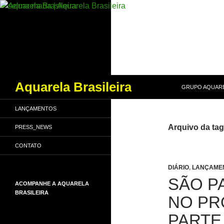
PULAR PARA O
Pesquisar
Aquarela Brasileira
GRUPO AQUARE
LANÇAMENTOS
Arquivo da tag
PRESS_NEWS
CONTATO
DIÁRIO
,
LANÇAME
SÃO P
ACOMPANHE A AQUARELA
BRASILEIRA
NO PR
PARTE