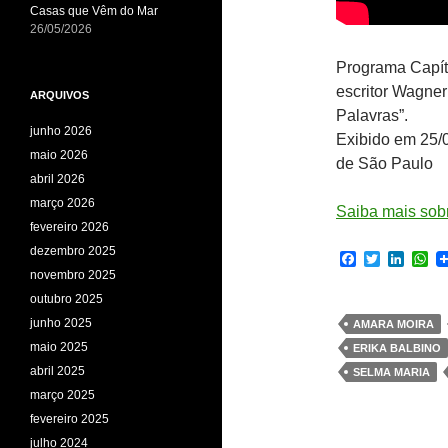
Casas que Vêm do Mar
26/05/2026
Programa Capít
escritor Wagner
ARQUIVOS
Palavras”.
junho 2026
Exibido em 25/0
maio 2026
de São Paulo
abril 2026
março 2026
Saiba mais sobr
fevereiro 2026
dezembro 2025
F
T
L
W
a
w
i
h
novembro 2025
c
i
n
a
outubro 2025
e
t
k
t
b
t
e
s
junho 2025
AMARA MOIRA
o
e
d
A
maio 2025
ERIKA BALBINO
o
r
I
p
k
n
p
abril 2025
SELMA MARIA
março 2025
fevereiro 2025
julho 2024