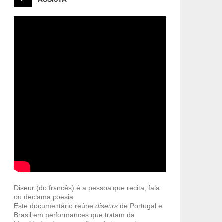
Diseur (do francês) é a pessoa que recita, fala
ou declama poesia.
Este documentário reúne
diseurs
de Portugal e
Brasil em performances que tratam da