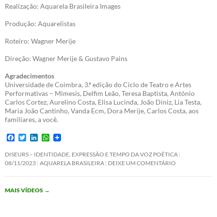
Realização: Aquarela Brasileira Images
Produção: Aquarelistas
Roteiro: Wagner Merije
Direção: Wagner Merije & Gustavo Pains
Agradecimentos
Universidade de Coimbra, 3.ª edição do Ciclo de Teatro e Artes
Performativas – Mimesis, Delfim Leão, Teresa Baptista, António
Carlos Cortez, Aurelino Costa, Elisa Lucinda, João Diniz, Lia Testa,
Maria João Cantinho, Vanda Ecm, Dora Merije, Carlos Costa, aos
familiares, a você.
F
T
L
W
a
w
i
h
c
i
n
a
DISEURS – IDENTIDADE, EXPRESSÃO E TEMPO DA VOZ POÉTICA
e
t
k
t
08/11/2023
AQUARELA BRASILEIRA
DEIXE UM COMENTÁRIO
b
t
e
s
o
e
d
A
o
r
I
p
MAIS VÍDEOS
→
k
n
p