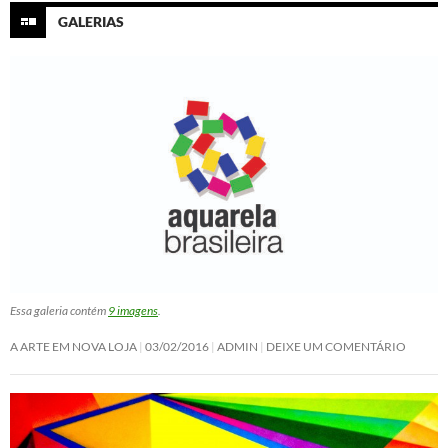
GALERIAS
Essa galeria contém
9 imagens
.
A ARTE EM NOVA LOJA
03/02/2016
ADMIN
DEIXE UM COMENTÁRIO