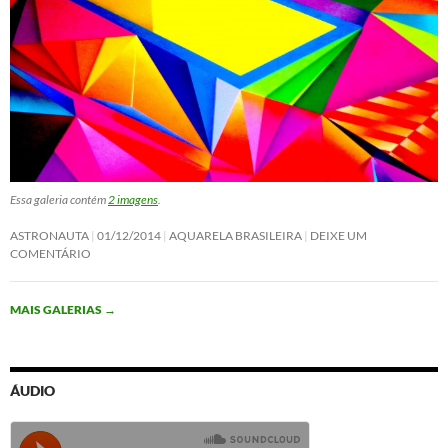
Essa galeria contém
2 imagens
.
ASTRONAUTA
01/12/2014
AQUARELA BRASILEIRA
DEIXE UM
COMENTÁRIO
MAIS GALERIAS
→
ÁUDIO