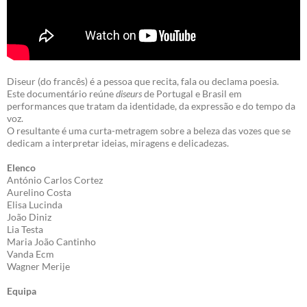
Diseur (do francês) é a pessoa que recita, fala ou declama poesia.
Este documentário reúne
diseurs
de Portugal e Brasil em
performances que tratam da identidade, da expressão e do tempo da
voz.
O resultante é uma curta-metragem sobre a beleza das vozes que se
dedicam a interpretar ideias, miragens e delicadezas.
Elenco
António Carlos Cortez
Aurelino Costa
Elisa Lucinda
João Diniz
Lia Testa
Maria João Cantinho
Vanda Ecm
Wagner Merije
Equipa