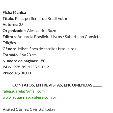
Ficha técnica
Título
: Pelas periferias do Brasil vol. 6
Autores
: 33
Organizador
: Alessandro Buzo
Editora
: Aquarela Brasileira Livros / Suburbano Convicto
Edições
Gênero
: Miscelânea de escritos brasileiros
Formato
: 16×23 cm
Número de páginas
: 180
ISBN
: 978-85-92552-02-2
Preço: R$ 30,00
………
CONTATOS, ENTREVISTAS, ENCOMENDAS
………
faleaquarela@gmail.com
www.aquarelabrasileira.com.br
Visited 1 times, 1 visit(s) today