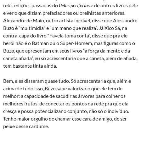
reler edições passadas do
Pelas periferias
e de outros livros dele
e ver o que diziam prefaciadores ou orelhistas anteriores.
Alexandre de Maio, outro artista incrível, disse que Alessandro
Buzo é “multimídia” e “um mano que realiza”. Já Xico Sá, na
contra-capa do livro “Favela toma conta”, disse que pra ele
herói não é o Batman ou o Super-Homem, mas figuras como o
Buzo, que apresentam em seus livros “a força da mente e da
caneta afiada”, eu só acrescentaria que a caneta, além de afiada,
tem bastante tinta ainda.
Bem, eles disseram quase tudo. Só acrescentaria que, além e
acima de tudo isso, Buzo sabe valorizar o que ele tem de
melhor: a capacidade de sacudir as árvores para colher os
melhores frutos, de conectar os pontos da rede pra que ela
cresça e possa potencializar o conjunto, não só o indivíduo.
Tenho maior orgulho de chamar esse cara de amigo, de ser
peixe desse cardume.