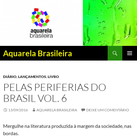
Pesquisar
Aquarela Brasileira
PULAR
MENU
PARA
PRINCI
O
DIÁRIO
,
LANÇAMENTOS
,
LIVRO
CONTEÚDO
PELAS PERIFERIAS DO
BRASIL VOL. 6
13/09/2016
AQUARELA BRASILEIRA
DEIXE UM COMENTÁRIO
Mergulhe na literatura produzida à margem da sociedade, nas
bordas.