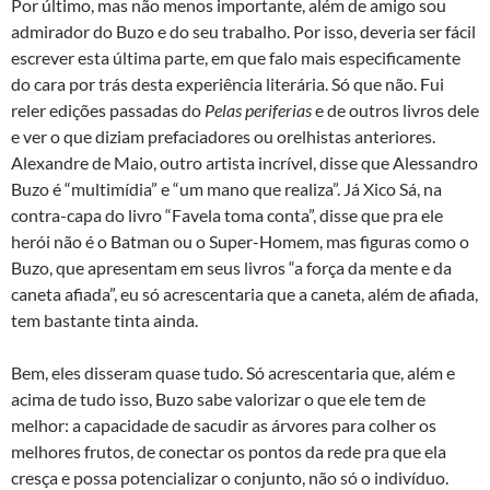
Por último, mas não menos importante, além de amigo sou
admirador do Buzo e do seu trabalho. Por isso, deveria ser fácil
escrever esta última parte, em que falo mais especificamente
do cara por trás desta experiência literária. Só que não. Fui
reler edições passadas do
Pelas periferias
e de outros livros dele
e ver o que diziam prefaciadores ou orelhistas anteriores.
Alexandre de Maio, outro artista incrível, disse que Alessandro
Buzo é “multimídia” e “um mano que realiza”. Já Xico Sá, na
contra-capa do livro “Favela toma conta”, disse que pra ele
herói não é o Batman ou o Super-Homem, mas figuras como o
Buzo, que apresentam em seus livros “a força da mente e da
caneta afiada”, eu só acrescentaria que a caneta, além de afiada,
tem bastante tinta ainda.
Bem, eles disseram quase tudo. Só acrescentaria que, além e
acima de tudo isso, Buzo sabe valorizar o que ele tem de
melhor: a capacidade de sacudir as árvores para colher os
melhores frutos, de conectar os pontos da rede pra que ela
cresça e possa potencializar o conjunto, não só o indivíduo.