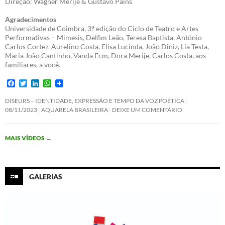
Direção: Wagner Merije & Gustavo Pains
Agradecimentos
Universidade de Coimbra, 3.ª edição do Ciclo de Teatro e Artes
Performativas – Mimesis, Delfim Leão, Teresa Baptista, António
Carlos Cortez, Aurelino Costa, Elisa Lucinda, João Diniz, Lia Testa,
Maria João Cantinho, Vanda Ecm, Dora Merije, Carlos Costa, aos
familiares, a você.
F
T
L
W
a
w
i
h
c
i
n
a
DISEURS – IDENTIDADE, EXPRESSÃO E TEMPO DA VOZ POÉTICA
e
t
k
t
08/11/2023
AQUARELA BRASILEIRA
DEIXE UM COMENTÁRIO
b
t
e
s
o
e
d
A
o
r
I
p
MAIS VÍDEOS
→
k
n
p
GALERIAS