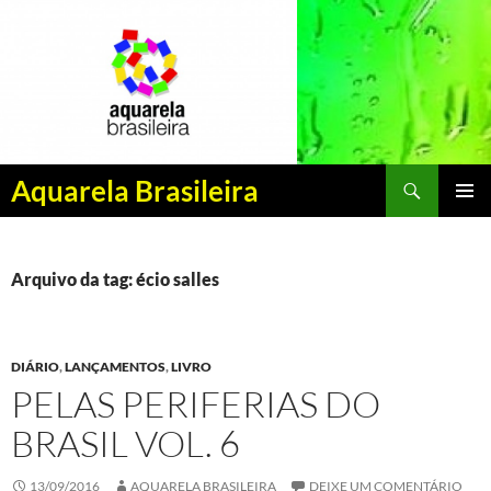
Pesquisar
Aquarela Brasileira
PULAR
MENU
PARA
PRINCI
O
CONTEÚDO
Arquivo da tag: écio salles
DIÁRIO
,
LANÇAMENTOS
,
LIVRO
PELAS PERIFERIAS DO
BRASIL VOL. 6
13/09/2016
AQUARELA BRASILEIRA
DEIXE UM COMENTÁRIO