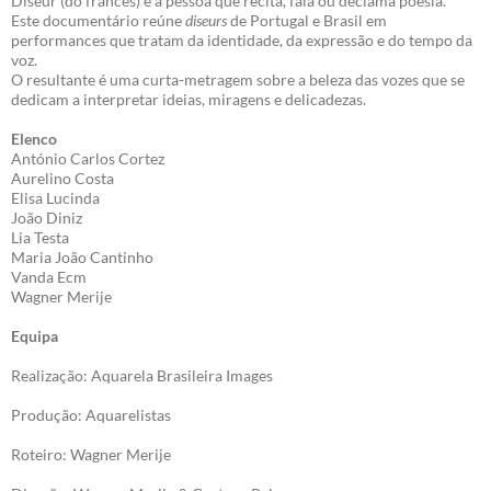
Diseur (do francês) é a pessoa que recita, fala ou declama poesia.
Este documentário reúne
diseurs
de Portugal e Brasil em
performances que tratam da identidade, da expressão e do tempo da
voz.
O resultante é uma curta-metragem sobre a beleza das vozes que se
dedicam a interpretar ideias, miragens e delicadezas.
Elenco
António Carlos Cortez
Aurelino Costa
Elisa Lucinda
João Diniz
Lia Testa
Maria João Cantinho
Vanda Ecm
Wagner Merije
Equipa
Realização: Aquarela Brasileira Images
Produção: Aquarelistas
Roteiro: Wagner Merije