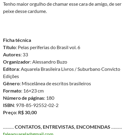
Tenho maior orgulho de chamar esse cara de amigo, de ser
peixe desse cardume.
Ficha técnica
Título
: Pelas periferias do Brasil vol. 6
Autores
: 33
Organizador
: Alessandro Buzo
Editora
: Aquarela Brasileira Livros / Suburbano Convicto
Edições
Gênero
: Miscelânea de escritos brasileiros
Formato
: 16×23 cm
Número de páginas
: 180
ISBN
: 978-85-92552-02-2
Preço: R$ 30,00
………
CONTATOS, ENTREVISTAS, ENCOMENDAS
………
faleaquarela@gmail.com