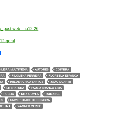
ILEIRA MULTIMEDIA
AUTORES
COIMBRA
BRA
FILOMENA FERREIRA
FLORBELA ESPANCA
IO
HÉLDER GRAU SANTOS
JOÃO DUARTE
LITERATURA
PAULO BRANCO LIMA
POESIA
RITA GOMES
ROMANCE
ES
UNIVERSIDADE DE COIMBRA
DE LIMA
WAGNER MERIJE