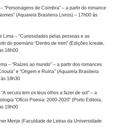
– “Personagens de Coimbra” – a partir do romance
omes” (Aquarela Brasileira Livros) – 17h00 às
e Lima – “Curiosidades pelas pessoas e as
artir do poemário “Dentro de mim” (Edições Icreate,
às 18h00
ima – “Raízes ao mundo” – a partir dos romances
rioula” e “Origem e Ruína” (Aquarela Brasileira
0 às 18h30
“A secura tem os teus olhos a fazer de sol” – a
tologia “Ofício Poesia: 2000-2020” (Porto Editora,
às 19h00
er Merije (Faculdade de Letras da Universidade