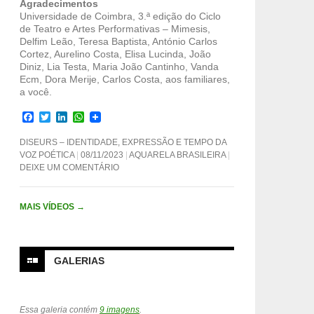
Agradecimentos
Universidade de Coimbra, 3.ª edição do Ciclo
de Teatro e Artes Performativas – Mimesis,
Delfim Leão, Teresa Baptista, António Carlos
Cortez, Aurelino Costa, Elisa Lucinda, João
Diniz, Lia Testa, Maria João Cantinho, Vanda
Ecm, Dora Merije, Carlos Costa, aos familiares,
a você.
F
T
L
W
a
w
i
h
c
i
n
a
DISEURS – IDENTIDADE, EXPRESSÃO E TEMPO DA
e
t
k
t
VOZ POÉTICA
08/11/2023
AQUARELA BRASILEIRA
b
t
e
s
DEIXE UM COMENTÁRIO
o
e
d
A
o
r
I
p
k
n
p
MAIS VÍDEOS
→
GALERIAS
Essa galeria contém
9 imagens
.