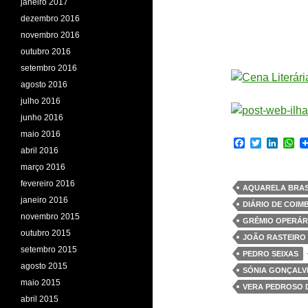
janeiro 2017
dezembro 2016
novembro 2016
outubro 2016
setembro 2016
agosto 2016
julho 2016
junho 2016
maio 2016
F
T
L
W
abril 2016
a
w
i
h
c
i
n
a
março 2016
e
t
k
t
fevereiro 2016
b
t
e
s
AQUARELA BRAS
o
e
d
A
janeiro 2016
DIÁRIO DE COIM
o
r
I
p
novembro 2015
k
n
p
GRÉMIO OPERÁR
outubro 2015
JOÃO RASTEIRO
setembro 2015
PEDRO SEIXAS
agosto 2015
SÓNIA GONÇALV
maio 2015
VERA PEDROSO 
abril 2015