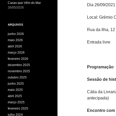
Casas que Vêm do Mar
Dia 26/09/2021
26/05/2026
Local: Grémio 
ARQUIVOS
Rua da Ilha, 12
junho 2026
maio 2026
Entrada livre
abril 2026
março 2026
fevereiro 2026
dezembro 2025
Programação
novembro 2025
outubro 2025
Sessão de hist
junho 2025
maio 2025
Cátia da Livrar
abril 2025
antecipada)
março 2025
fevereiro 2025
Encontro com 
julho 2024