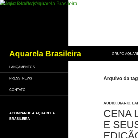
PULAR PARA O
Pesquisar
Aquarela Brasileira
GRUPO AQUARE
LANÇAMENTOS
Arquivo da tag
PRESS_NEWS
CONTATO
ÁUDIO
,
DIÁRIO
,
LA
CENA L
ACOMPANHE A AQUARELA
BRASILEIRA
E SEUS
EDIÇÃ