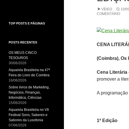
VÍDEO
10/0
COMENTÁRIO
TOP POSTS E PÁGINAS
POSTS RECENTES
CENA LITERÁ
OS MEUS CINCO
TESOUROS
(Coimbra), Os 
30/06/2026
Aquarela Brasileira na 47ª
Cena Literária
Feira do Livro de Coimbra
promover a liter
16/06/2026
Sobre livros de Marketing,
Negócios, Finanças,
A programação c
Informática, Ciências
15/06/2026
Aquarela Brasileira no VII
Festival Sons, Saberes e
Sabores da Lusofonia
1ª Edição
07/06/2026