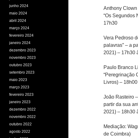
junho 2024
Anthony Clown 
maio 2024
“Os Segundos N
abril 2024
17h30
março 2024
fevereiro 2024
Vera Pedroso d
janeiro 2024
palavras” – a p
dezembro 2023
2021) – 17h30 
novembro 2023
outubro 2023
Paulo Branco L
setembro 2023
“Peregrinação C
maio 2023
Livros) – 18h0
março 2023
fevereiro 2023
João Rasteiro – 
janeiro 2023
partir da sua an
dezembro 2022
2021) – 18h30 
novembro 2022
outubro 2022
Mediação: Wagn
agosto 2022
de Coimbra)