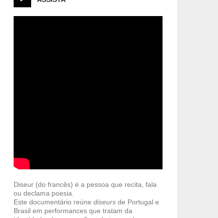
Diseur (do francês) é a pessoa que recita, fala
ou declama poesia.
Este documentário reúne
diseurs
de Portugal e
Brasil em performances que tratam da