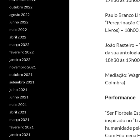
outubro 2022
Paulo Branco Li
agosto 2022
“Peregrinação Cr
junho 2022
Livros) – 18h00
maio 2022
abril 2022
João Rasteiro – “
março 2022
da sua antologia
fevereiro 2022
18h30 às 19h00
janeiro 2022
novembro 2021
Mediação: Wagne
outubro 2021
Coimbra)
setembro 2021
julho 2021
junho 2021
Performance
maio 2021
“Ser Florbela E
abril 2021
inspirado no “L
março 2021
humanidade pelo
fevereiro 2021
Com Filomena Fe
janeiro 2021