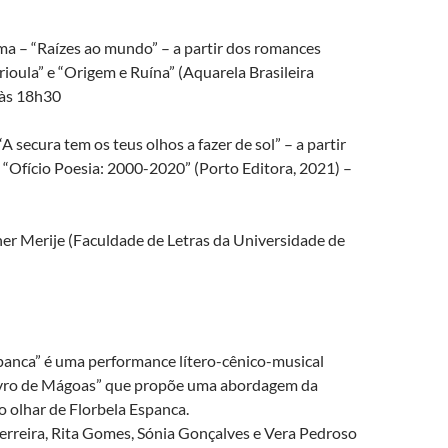
ma – “Raízes ao mundo” – a partir dos romances
ioula” e “Origem e Ruína” (Aquarela Brasileira
 às 18h30
A secura tem os teus olhos a fazer de sol” – a partir
 “Ofício Poesia: 2000-2020” (Porto Editora, 2021) –
r Merije (Faculdade de Letras da Universidade de
spanca” é uma performance lítero-cênico-musical
ivro de Mágoas” que propõe uma abordagem da
 olhar de Florbela Espanca.
rreira, Rita Gomes, Sónia Gonçalves e Vera Pedroso