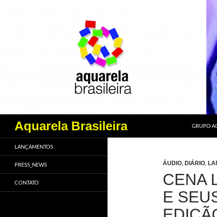
PULAR PA
Pesquisar
Aquarela Brasileira
GRUPO AQ
LANÇAMENTOS
ÁUDIO
,
DIÁRIO
,
LA
PRESS_NEWS
CENA L
CONTATO
E SEUS
EDIÇÃ