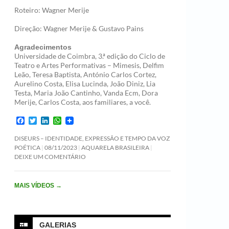
Roteiro: Wagner Merije
Direção: Wagner Merije & Gustavo Pains
Agradecimentos
Universidade de Coimbra, 3.ª edição do Ciclo de
Teatro e Artes Performativas – Mimesis, Delfim
Leão, Teresa Baptista, António Carlos Cortez,
Aurelino Costa, Elisa Lucinda, João Diniz, Lia
Testa, Maria João Cantinho, Vanda Ecm, Dora
Merije, Carlos Costa, aos familiares, a você.
F
T
L
W
a
w
i
h
c
i
n
a
DISEURS – IDENTIDADE, EXPRESSÃO E TEMPO DA VOZ
e
t
k
t
POÉTICA
08/11/2023
AQUARELA BRASILEIRA
b
t
e
s
DEIXE UM COMENTÁRIO
o
e
d
A
o
r
I
p
k
n
p
MAIS VÍDEOS
→
GALERIAS