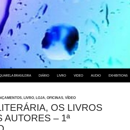
RA O CONTEÚDO
UARELA BRASILEIRA
DIÁRIO
LIVRO
VIDEO
AUDIO
EXHIBITIONS
NÇAMENTOS
,
LIVRO
,
LOJA
,
OFICINAS
,
VÍDEO
ITERÁRIA, OS LIVROS
 AUTORES – 1ª
O