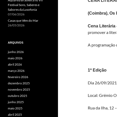
CENA LITERÁ
Aquarela Brasileira no VII
Festival Sons, Saberes e
Sabores da Lusofonia
(Coimbra), Os 
07/06/2026
Casas que Vêm do Mar
26/05/2026
Cena Literária
promover a litera
ARQUIVOS
A programação c
junho 2026
maio 2026
abril 2026
1ª Edição
março 2026
fevereiro 2026
Dia 26/09/2021
dezembro 2025
novembro 2025
Local: Grémio O
outubro 2025
junho 2025
Rua da Ilha, 12 
maio 2025
abril 2025