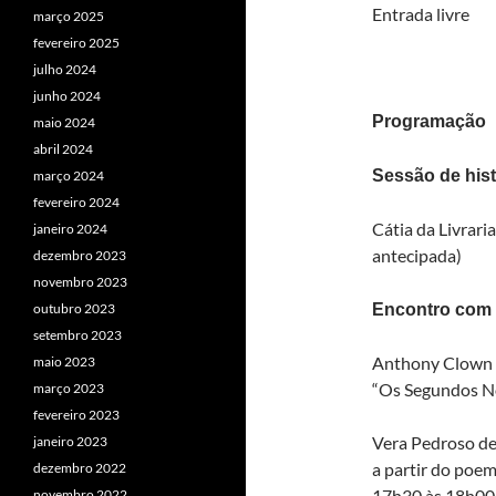
Entrada livre
março 2025
fevereiro 2025
julho 2024
junho 2024
Programação
maio 2024
abril 2024
Sessão de hist
março 2024
fevereiro 2024
Cátia da Livrari
janeiro 2024
antecipada)
dezembro 2023
novembro 2023
Encontro com 
outubro 2023
setembro 2023
Anthony Clown –
maio 2023
“Os Segundos No
março 2023
fevereiro 2023
Vera Pedroso de 
janeiro 2023
a partir do poem
dezembro 2022
17h30 às 18h00
novembro 2022