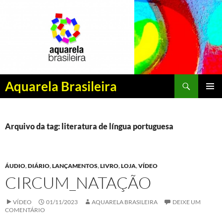
Pesquisar
Aquarela Brasileira
PULAR
MENU
PARA
PRINCI
O
CONTEÚDO
Arquivo da tag: literatura de língua portuguesa
ÁUDIO
,
DIÁRIO
,
LANÇAMENTOS
,
LIVRO
,
LOJA
,
VÍDEO
CIRCUM_NATAÇÃO
VÍDEO
01/11/2023
AQUARELA BRASILEIRA
DEIXE UM
COMENTÁRIO