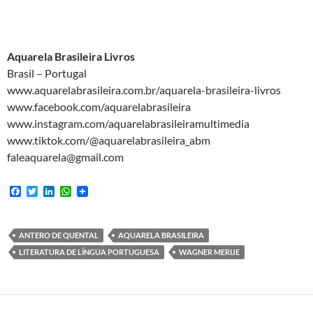
Aquarela Brasileira Livros
Brasil – Portugal
www.aquarelabrasileira.com.br/aquarela-brasileira-livros
www.facebook.com/aquarelabrasileira
www.instagram.com/aquarelabrasileiramultimedia
www.tiktok.com/@aquarelabrasileira_abm
faleaquarela@gmail.com
F
T
L
W
a
w
i
h
c
i
n
a
e
t
k
t
b
t
e
s
ANTERO DE QUENTAL
AQUARELA BRASILEIRA
o
e
d
A
LITERATURA DE LÍNGUA PORTUGUESA
WAGNER MERIJE
o
r
I
p
k
n
p