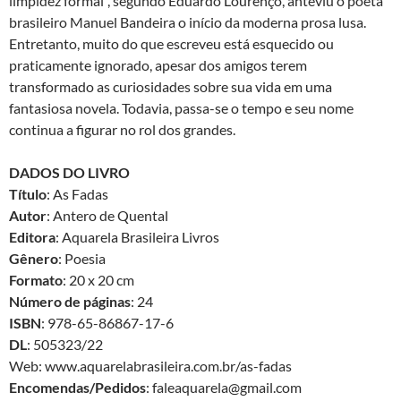
limpidez formal”, segundo Eduardo Lourenço, anteviu o poeta
brasileiro Manuel Bandeira o início da moderna prosa lusa.
Entretanto, muito do que escreveu está esquecido ou
praticamente ignorado, apesar dos amigos terem
transformado as curiosidades sobre sua vida em uma
fantasiosa novela. Todavia, passa-se o tempo e seu nome
continua a figurar no rol dos grandes.
DADOS DO LIVRO
Título
: As Fadas
Autor
: Antero de Quental
Editora
: Aquarela Brasileira Livros
Gênero
: Poesia
Formato
: 20 x 20 cm
Número de páginas
: 24
ISBN
: 978-65-86867-17-6
DL
: 505323/22
Web: www.aquarelabrasileira.com.br/as-fadas
Encomendas/Pedidos
: faleaquarela@gmail.com