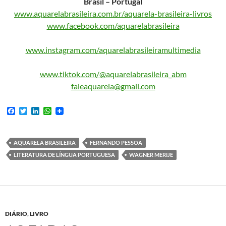
Brasil – Portugal
www.aquarelabrasileira.com.br/aquarela-brasileira-livros
www.facebook.com/aquarelabrasileira
www.instagram.com/aquarelabrasileiramultimedia
www.tiktok.com/@aquarelabrasileira_abm
faleaquarela@gmail.com
F
T
L
W
a
w
i
h
c
i
n
a
e
t
k
t
b
t
e
s
AQUARELA BRASILEIRA
FERNANDO PESSOA
o
e
d
A
LITERATURA DE LÍNGUA PORTUGUESA
WAGNER MERIJE
o
r
I
p
k
n
p
DIÁRIO
,
LIVRO