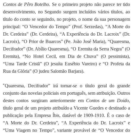
Contos de Pêro Botelho
. Se o primeiro projeto não parece ter tido
desenvolvimento, no Segundo surgem incluídos vários títulos, ao
título do conto se seguindo, no projeto, o nome da sua personagem
principal: “O Vencedor do Tempo” (Prof. Serzedas), “A Morte do
Dr. Cerdeira” (Dr. Cerdeira), “A Experiência do Dr. Lacroix” (Dr.
Lacroix), “O Prior de Buarcos” (Pe. João José Maria), “Quaresma,
Decifrador” (Dr. Abílio Quaresma), “O Eremita da Serra Negra” (O
Eremita), “No Hotel Cecil, em Dia de Chuva” (O pessimista),
“Uma Tarde Cristã” (O jesuíta Eusébio Vareiro) e “O Profeta da
Rua da Glória” (O judeu Salomão Barjara).
“
Quaresma, Decifrador” irá tornar-se o título geral do grande
conjunto das novelas policiais
em português, sem atribuição. Outros
destes
contos surgiram anteriormente em
Contos de
um Doido
,
título geral de um projeto atribuído
a Vicente Guedes e destinado a
publicação pela
E
mpresa Íbis, datável de 1909-1910. É o caso
de
“A Morte do Dr. Cerdeira”, “A Experiência
do Dr. Lacroix” e
“Uma Viagem no Tempo”,
variante provável de “O Vencedor do