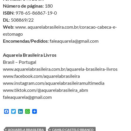
Número de páginas
: 180
ISBN
: 978-65-86867-19-0
DL
: 508869/22
Web
: www. aquarelabrasileira.com.br/
coracao-cabeca-e-
estomago
Encomendas/Pedidos
: faleaquarela@gmail.com
Aquarela Brasileira Livros
Brasil – Portugal
www.aquarelabrasileira.com.br/aquarela-brasileira-livros
www.facebook.com/aquarelabrasileira
www.instagram.com/aquarelabrasileiramultimedia
www.tiktok.com/@aquarelabrasileira_abm
faleaquarela@gmail.com
F
T
L
W
a
w
i
h
c
i
n
a
e
t
k
t
b
t
e
s
AQUARELA BRASILEIRA
CAMILO CASTELO BRANCO