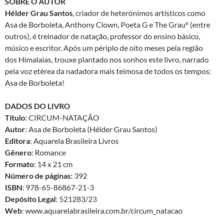
SOBRE O AUTOR
Hélder Grau Santos
, criador de heterónimos artísticos como
Asa de Borboleta, Anthony Clown, Poeta G e The Grauº (entre
outros), é treinador de natação, professor do ensino básico,
músico e escritor. Após um périplo de oito meses pela região
dos Himalaias, trouxe plantado nos sonhos este livro, narrado
pela voz etérea da nadadora mais teimosa de todos os tempos:
Asa de Borboleta!
DADOS DO LIVRO
Título
: CIRCUM-NATAÇÃO
Autor
: Asa de Borboleta (Hélder Grau Santos)
Editora
: Aquarela Brasileira Livros
Gênero
: Romance
Formato
: 14 x 21 cm
Número de páginas
: 392
ISBN
: 978-65-86867-21-3
Depósito Legal
: 521283/23
Web
: www.aquarelabrasileira.com.br/circum_natacao