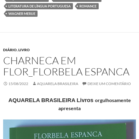
o
e
d
A
LITERATURA DE LÍNGUA PORTUGUESA
ROMANCE
o
r
I
p
k
n
p
WAGNER MERIJE
DIÁRIO
,
LIVRO
CHARNECA EM
FLOR_FLORBELA ESPANCA
15/08/2022
AQUARELA BRASILEIRA
DEIXE UM COMENTÁRIO
AQUARELA BRASILEIRA Livros
orgulhosamente
apresenta