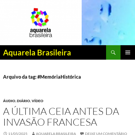
Pesquisar
Aquarela Brasileira
PULAR
MENU
PARA
PRINCI
O
CONTEÚDO
Arquivo da tag: #MemóriaHistórica
ÁUDIO
,
DIÁRIO
,
VÍDEO
A ÚLTIMA CEIA ANTES DA
INVASÃO FRANCESA
11/05/2025
AQUARELA BRASILEIRA
DEIXE UM COMENTÁRIO