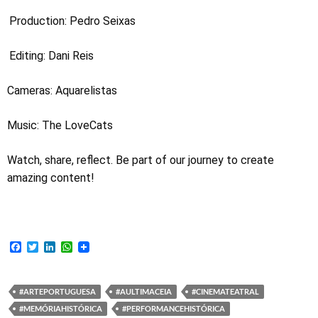
Production: Pedro Seixas
Editing: Dani Reis
Cameras: Aquarelistas
Music: The LoveCats
Watch, share, reflect. Be part of our journey to create
amazing content!
F
T
L
W
a
w
i
h
c
i
n
a
e
t
k
t
b
t
e
s
#ARTEPORTUGUESA
#AULTIMACEIA
#CINEMATEATRAL
o
e
d
A
#MEMÓRIAHISTÓRICA
#PERFORMANCEHISTÓRICA
o
r
I
p