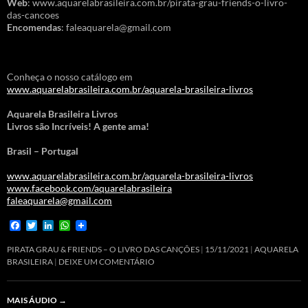
Web
: www.aquarelabrasileira.com.br/pirata-grau-friends-o-livro-
das-cancoes
Encomendas
: faleaquarela@gmail.com
Conheça o nosso catálogo em
www.aquarelabrasileira.com.br/aquarela-brasileira-livros
Aquarela Brasileira Livros
Livros são Incríveis! A gente ama!
Brasil – Portugal
www.aquarelabrasileira.com.br/aquarela-brasileira-livros
www.facebook.com/aquarelabrasileira
faleaquarela@gmail.com
F
T
L
W
a
w
i
h
c
i
n
a
PIRATA GRAU & FRIENDS – O LIVRO DAS CANÇÕES
15/11/2021
AQUARELA
e
t
k
t
BRASILEIRA
DEIXE UM COMENTÁRIO
b
t
e
s
o
e
d
A
o
r
I
p
MAIS ÁUDIO
→
k
n
p