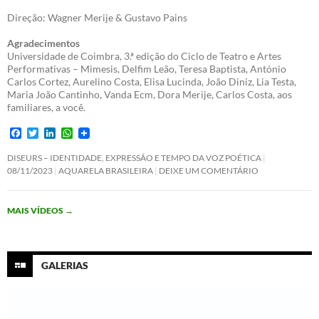
Direção: Wagner Merije & Gustavo Pains
Agradecimentos
Universidade de Coimbra, 3.ª edição do Ciclo de Teatro e Artes
Performativas – Mimesis, Delfim Leão, Teresa Baptista, António
Carlos Cortez, Aurelino Costa, Elisa Lucinda, João Diniz, Lia Testa,
Maria João Cantinho, Vanda Ecm, Dora Merije, Carlos Costa, aos
familiares, a você.
F
T
L
W
a
w
i
h
c
i
n
a
DISEURS – IDENTIDADE, EXPRESSÃO E TEMPO DA VOZ POÉTICA
e
t
k
t
08/11/2023
AQUARELA BRASILEIRA
DEIXE UM COMENTÁRIO
b
t
e
s
o
e
d
A
o
r
I
p
MAIS VÍDEOS
→
k
n
p
GALERIAS