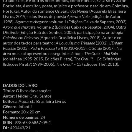
Criador deste e outros heterónimos, como Poeta G, O Urso e Asa de
Borboleta, é escritor, poeta, músico e professor, nascido em Coimbra,
Portugal. Autor do romance
Os Segundos Nomes
(Aquarela Brasileira
Livros, 2019) e dos livros de poesia
Aparato Nulo
(edição de Autor,
1998),
Agora que chegaste
, volume 1 (Edições Caixa de Sapatos, 2003),
Agora que chegaste
, volume 2 (Edições Caixa de Sapatos, 2004),
Outra
Distância
(Edição Baú dos Sonhos, 2008); participação na antologia
Coimbra em Palavras
(Aquarela Brasileira Livros, 2018). Autor e co-
autor dos textos para teatro:
A Louquíssima Trindade
(2002),
L’Énfant
Possible
(2005),
Pedra Preciosa I
e
II
(2010-2013),
O Sótão
(2017). Na
área musical apresentou os seguintes álbuns
The Grau – Mui Solo
(coletânea 1995-2015. Edições Pirata),
The Grau!!! – Co-Existências
(Edições Pirataº, 1999-2005),
The Grauº – 13
(Edições Theº, 2013).
DADOS DO LIVRO
Título
: O livro das canções
Autor
: Hélder Grau Santos
Editora
: Aquarela Brasileira Livros
Gênero
: Infantil
Formato
: 20 x 20 cm
Número de páginas
: 24
ISBN
: 978-65-86867-09-1
DL
: 490443/21