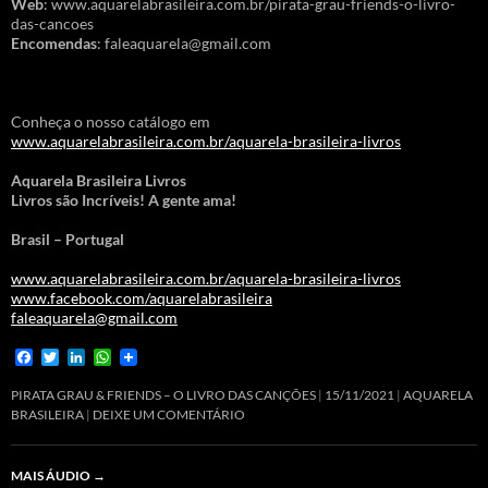
Web
: www.aquarelabrasileira.com.br/pirata-grau-friends-o-livro-
das-cancoes
Encomendas
: faleaquarela@gmail.com
Conheça o nosso catálogo em
www.aquarelabrasileira.com.br/aquarela-brasileira-livros
Aquarela Brasileira Livros
Livros são Incríveis! A gente ama!
Brasil – Portugal
www.aquarelabrasileira.com.br/aquarela-brasileira-livros
www.facebook.com/aquarelabrasileira
faleaquarela@gmail.com
F
T
L
W
a
w
i
h
c
i
n
a
PIRATA GRAU & FRIENDS – O LIVRO DAS CANÇÕES
15/11/2021
AQUARELA
e
t
k
t
BRASILEIRA
DEIXE UM COMENTÁRIO
b
t
e
s
o
e
d
A
o
r
I
p
MAIS ÁUDIO
→
k
n
p