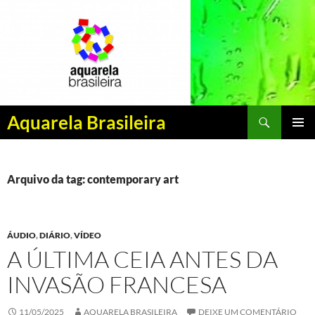
Pesquisar
Aquarela Brasileira
PULAR
MENU
PARA
PRINCI
O
CONTEÚDO
Arquivo da tag: contemporary art
ÁUDIO
,
DIÁRIO
,
VÍDEO
A ÚLTIMA CEIA ANTES DA
INVASÃO FRANCESA
11/05/2025
AQUARELA BRASILEIRA
DEIXE UM COMENTÁRIO