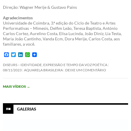
Direção: Wagner Merije & Gustavo Pains
Agradecimentos
Universidade de Coimbra, 3.ª edição do Ciclo de Teatro e Artes
Performativas – Mimesis, Delfim Leão, Teresa Baptista, António
Carlos Cortez, Aurelino Costa, Elisa Lucinda, João Diniz, Lia Testa,
Maria João Cantinho, Vanda Ecm, Dora Merije, Carlos Costa, aos
familiares, a você.
F
T
L
W
a
w
i
h
c
i
n
a
DISEURS – IDENTIDADE, EXPRESSÃO E TEMPO DA VOZ POÉTICA
e
t
k
t
08/11/2023
AQUARELA BRASILEIRA
DEIXE UM COMENTÁRIO
b
t
e
s
o
e
d
A
o
r
I
p
MAIS VÍDEOS
→
k
n
p
GALERIAS