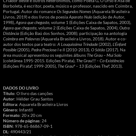
Criador deste e outros heterónimos, como Poeta G, O Urso e Asa de
Borboleta, é escritor, poeta, músico e professor, nascido em Coimbra,
Portugal. Autor do romance
Os Segundos Nomes
(Aquarela Brasileira
Livros, 2019) e dos livros de poesia
Aparato Nulo
(edição de Autor,
1998),
Agora que chegaste
, volume 1 (Edições Caixa de Sapatos, 2003),
Agora que chegaste
, volume 2 (Edições Caixa de Sapatos, 2004),
Outra
Distância
(Edição Baú dos Sonhos, 2008); participação na antologia
Coimbra em Palavras
(Aquarela Brasileira Livros, 2018). Autor e co-
autor dos textos para teatro:
A Louquíssima Trindade
(2002),
L’Énfant
Possible
(2005),
Pedra Preciosa I
e
II
(2010-2013),
O Sótão
(2017). Na
área musical apresentou os seguintes álbuns
The Grau – Mui Solo
(coletânea 1995-2015. Edições Pirata),
The Grau!!! – Co-Existências
(Edições Pirataº, 1999-2005),
The Grauº – 13
(Edições Theº, 2013).
DADOS DO LIVRO
Título
: O livro das canções
Autor
: Hélder Grau Santos
Editora
: Aquarela Brasileira Livros
Gênero
: Infantil
Formato
: 20 x 20 cm
Número de páginas
: 24
ISBN
: 978-65-86867-09-1
DL
: 490443/21