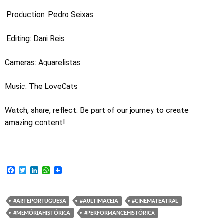
Production: Pedro Seixas
Editing: Dani Reis
Cameras: Aquarelistas
Music: The LoveCats
Watch, share, reflect. Be part of our journey to create
amazing content!
F
T
L
W
a
w
i
h
c
i
n
a
e
t
k
t
b
t
e
s
#ARTEPORTUGUESA
#AULTIMACEIA
#CINEMATEATRAL
o
e
d
A
#MEMÓRIAHISTÓRICA
#PERFORMANCEHISTÓRICA
o
r
I
p