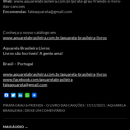
Web
: www.aquarelabrasileira.com.br/pirata-grau-friends-o-livro-
das-cancoes
Encomendas
: faleaquarela@gmail.com
Conheça o nosso catálogo em
www.aquarelabrasileira.com.br/aquarela-brasileira-livros
Aquarela Brasileira Livros
Livros são Incríveis! A gente ama!
Brasil – Portugal
www.aquarelabrasileira.com.br/aquarela-brasileira-livros
www.facebook.com/aquarelabrasileira
faleaquarela@gmail.com
F
T
L
W
a
w
i
h
c
i
n
a
PIRATA GRAU & FRIENDS – O LIVRO DAS CANÇÕES
15/11/2021
AQUARELA
e
t
k
t
BRASILEIRA
DEIXE UM COMENTÁRIO
b
t
e
s
o
e
d
A
o
r
I
p
MAIS ÁUDIO
→
k
n
p