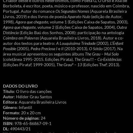
Criador deste e outros heterónimos, como Poeta G, O Urso e Asa de
Borboleta, é escritor, poeta, músico e professor, nascido em Coimbra,
Portugal. Autor do romance
Os Segundos Nomes
(Aquarela Brasileira
Livros, 2019) e dos livros de poesia
Aparato Nulo
(edição de Autor,
1998),
Agora que chegaste
, volume 1 (Edições Caixa de Sapatos, 2003),
Agora que chegaste
, volume 2 (Edições Caixa de Sapatos, 2004),
Outra
Distância
(Edição Baú dos Sonhos, 2008); participação na antologia
Coimbra em Palavras
(Aquarela Brasileira Livros, 2018). Autor e co-
autor dos textos para teatro:
A Louquíssima Trindade
(2002),
L’Énfant
Possible
(2005),
Pedra Preciosa I
e
II
(2010-2013),
O Sótão
(2017). Na
área musical apresentou os seguintes álbuns
The Grau – Mui Solo
(coletânea 1995-2015. Edições Pirata),
The Grau!!! – Co-Existências
(Edições Pirataº, 1999-2005),
The Grauº – 13
(Edições Theº, 2013).
DADOS DO LIVRO
Título
: O livro das canções
Autor
: Hélder Grau Santos
Editora
: Aquarela Brasileira Livros
Gênero
: Infantil
Formato
: 20 x 20 cm
Número de páginas
: 24
ISBN
: 978-65-86867-09-1
DL
: 490443/21