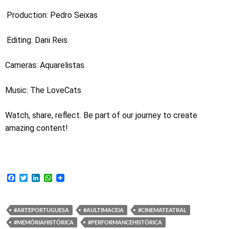
Production: Pedro Seixas
Editing: Dani Reis
Cameras: Aquarelistas
Music: The LoveCats
Watch, share, reflect. Be part of our journey to create
amazing content!
F
T
L
W
a
w
i
h
c
i
n
a
e
t
k
t
b
t
e
s
#ARTEPORTUGUESA
#AULTIMACEIA
#CINEMATEATRAL
o
e
d
A
#MEMÓRIAHISTÓRICA
#PERFORMANCEHISTÓRICA
o
r
I
p