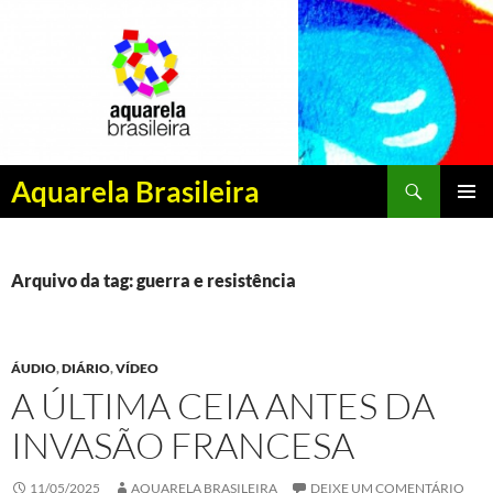
Pesquisar
Aquarela Brasileira
PULAR
MENU
PARA
PRINCI
O
CONTEÚDO
Arquivo da tag: guerra e resistência
ÁUDIO
,
DIÁRIO
,
VÍDEO
A ÚLTIMA CEIA ANTES DA
INVASÃO FRANCESA
11/05/2025
AQUARELA BRASILEIRA
DEIXE UM COMENTÁRIO