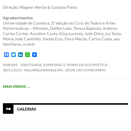
Direção: Wagner Merije & Gustavo Pains
Agradecimentos
Universidade de Coimbra, 3.ª edição do Ciclo de Teatro e Artes
Performativas – Mimesis, Delfim Leão, Teresa Baptista, António
Carlos Cortez, Aurelino Costa, Elisa Lucinda, João Diniz, Lia Testa,
Maria João Cantinho, Vanda Ecm, Dora Merije, Carlos Costa, aos
familiares, a você.
F
T
L
W
a
w
i
h
c
i
n
a
DISEURS – IDENTIDADE, EXPRESSÃO E TEMPO DA VOZ POÉTICA
e
t
k
t
08/11/2023
AQUARELA BRASILEIRA
DEIXE UM COMENTÁRIO
b
t
e
s
o
e
d
A
o
r
I
p
MAIS VÍDEOS
→
k
n
p
GALERIAS