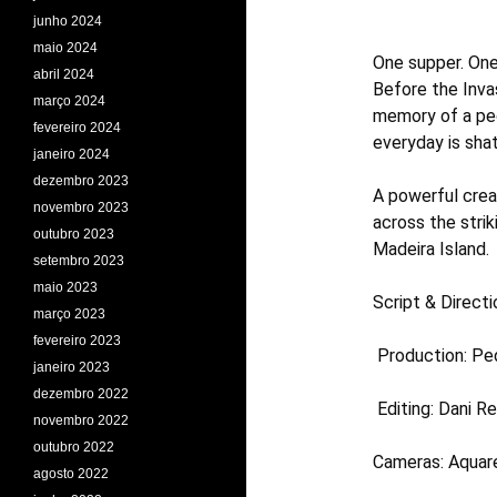
junho 2024
maio 2024
One supper. One
abril 2024
Before the Invas
março 2024
memory of a peo
fevereiro 2024
everyday is shat
janeiro 2024
dezembro 2023
A powerful crea
novembro 2023
across the stri
outubro 2023
Madeira Island.
setembro 2023
maio 2023
Script & Direct
março 2023
fevereiro 2023
Production: Pe
janeiro 2023
dezembro 2022
Editing: Dani Re
novembro 2022
outubro 2022
Cameras: Aquare
agosto 2022