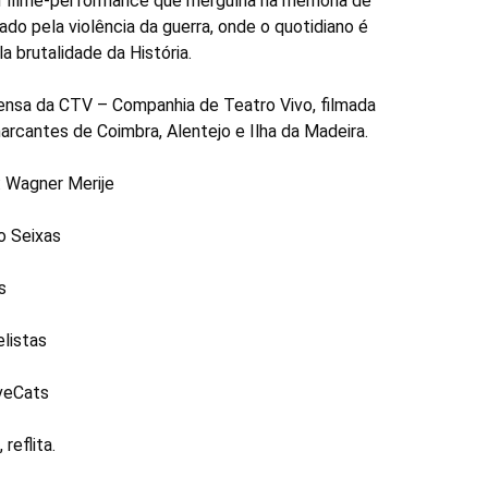
m filme-performance que mergulha na memória de
o pela violência da guerra, onde o quotidiano é
a brutalidade da História.
ensa da CTV – Companhia de Teatro Vivo, filmada
rcantes de Coimbra, Alentejo e Ilha da Madeira.
: Wagner Merije
o Seixas
s
listas
veCats
 reflita.