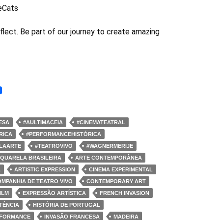
eCats
flect. Be part of our journey to create amazing
ESA
#AULTIMACEIA
#CINEMATEATRAL
RICA
#PERFORMANCEHISTÓRICA
ELAARTE
#TEATROVIVO
#WAGNERMERIJE
QUARELA BRASILEIRA
ARTE CONTEMPORÂNEA
A
ARTISTIC EXPRESSION
CINEMA EXPERIMENTAL
MPANHIA DE TEATRO VIVO
CONTEMPORARY ART
ILM
EXPRESSÃO ARTÍSTICA
FRENCH INVASION
TÊNCIA
HISTÓRIA DE PORTUGAL
RFORMANCE
INVASÃO FRANCESA
MADEIRA