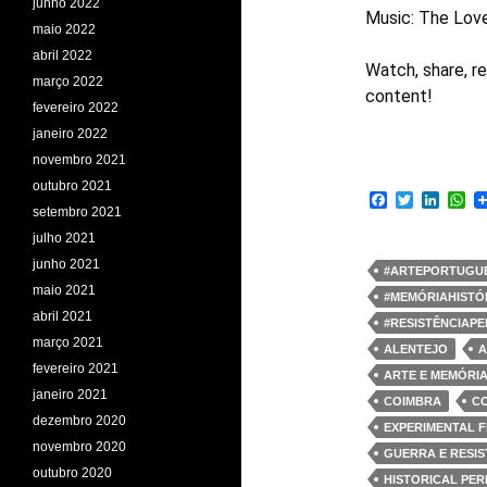
junho 2022
Music: The Lov
maio 2022
abril 2022
Watch, share, re
março 2022
content!
fevereiro 2022
janeiro 2022
novembro 2021
outubro 2021
F
T
L
W
setembro 2021
a
w
i
h
c
i
n
a
julho 2021
e
t
k
t
junho 2021
b
t
e
s
#ARTEPORTUGU
o
e
d
A
maio 2021
#MEMÓRIAHISTÓ
o
r
I
p
abril 2021
k
n
p
#RESISTÊNCIAP
março 2021
ALENTEJO
A
fevereiro 2021
ARTE E MEMÓRI
janeiro 2021
COIMBRA
CO
dezembro 2020
EXPERIMENTAL F
novembro 2020
GUERRA E RESIS
outubro 2020
HISTORICAL PE