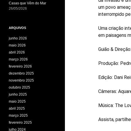
da Invasão é u
Casas que Vêm do Mar
um povo ameaçad
26/05/2026
interrompido pel
Uma criação int
ARQUIVOS
em paisagens ma
junho 2026
maio 2026
Guião & Direção
abril 2026
março 2026
Produção: Pedr
fevereiro 2026
dezembro 2025
Edição: Dani Rei
novembro 2025
outubro 2025
Câmeras: Aquare
junho 2025
maio 2025
Música: The Lo
abril 2025
março 2025
Assista, partilhe,
fevereiro 2025
julho 2024