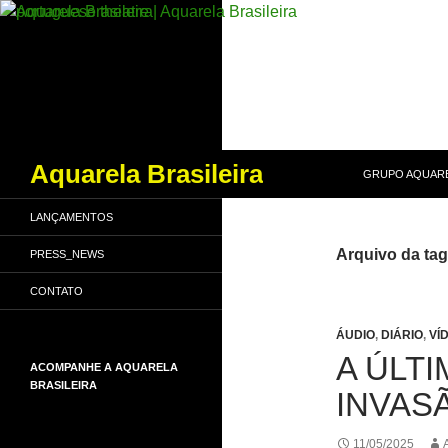
PULAR PARA O
Pesquisar
Aquarela Brasileira
GRUPO AQUARE
LANÇAMENTOS
Arquivo da tag
PRESS_NEWS
CONTATO
ÁUDIO
,
DIÁRIO
,
VÍ
A ÚLTI
ACOMPANHE A AQUARELA
BRASILEIRA
INVAS
11/05/2025