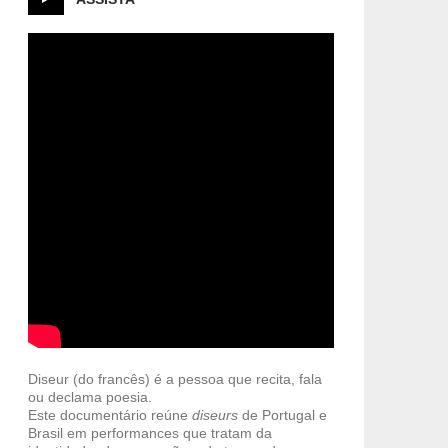
Diseur (do francês) é a pessoa que recita, fala
ou declama poesia.
Este documentário reúne
diseurs
de Portugal e
Brasil em performances que tratam da