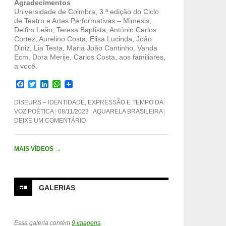
Agradecimentos
Universidade de Coimbra, 3.ª edição do Ciclo
de Teatro e Artes Performativas – Mimesis,
Delfim Leão, Teresa Baptista, António Carlos
Cortez, Aurelino Costa, Elisa Lucinda, João
Diniz, Lia Testa, Maria João Cantinho, Vanda
Ecm, Dora Merije, Carlos Costa, aos familiares,
a você.
F
T
L
W
a
w
i
h
c
i
n
a
DISEURS – IDENTIDADE, EXPRESSÃO E TEMPO DA
e
t
k
t
VOZ POÉTICA
08/11/2023
AQUARELA BRASILEIRA
b
t
e
s
DEIXE UM COMENTÁRIO
o
e
d
A
o
r
I
p
k
n
p
MAIS VÍDEOS
→
GALERIAS
Essa galeria contém
9 imagens
.