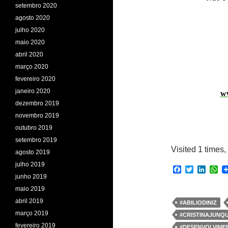
setembro 2020
agosto 2020
julho 2020
maio 2020
abril 2020
março 2020
fevereiro 2020
janeiro 2020
ww
dezembro 2019
novembro 2019
outubro 2019
setembro 2019
Visited 1 times, 
agosto 2019
julho 2019
F
T
L
W
junho 2019
a
w
i
h
c
i
n
a
maio 2019
e
t
k
t
abril 2019
b
t
e
s
#ABILIODINIZ
o
e
d
A
março 2019
#CRISTINAJUNQ
o
r
I
p
fevereiro 2019
k
n
p
#DESENVOLVIM