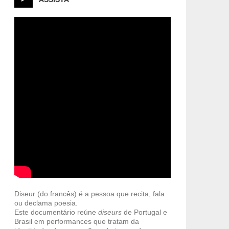
Diseur (do francês) é a pessoa que recita, fala
ou declama poesia.
Este documentário reúne
diseurs
de Portugal e
Brasil em performances que tratam da