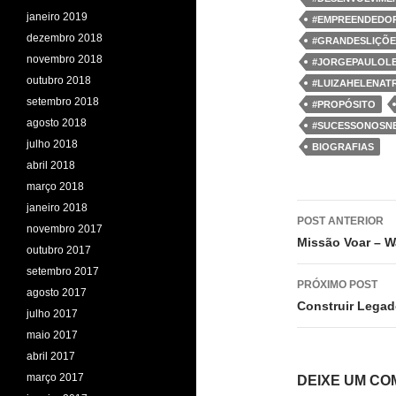
janeiro 2019
#EMPREENDEDOR
dezembro 2018
#GRANDESLIÇÕ
novembro 2018
#JORGEPAULOL
outubro 2018
#LUIZAHELENAT
setembro 2018
#PROPÓSITO
agosto 2018
#SUCESSONOSN
julho 2018
BIOGRAFIAS
abril 2018
março 2018
Navegaç
janeiro 2018
POST ANTERIOR
novembro 2017
de
Missão Voar – W
outubro 2017
posts
setembro 2017
PRÓXIMO POST
agosto 2017
Construir Legad
julho 2017
maio 2017
abril 2017
março 2017
DEIXE UM CO