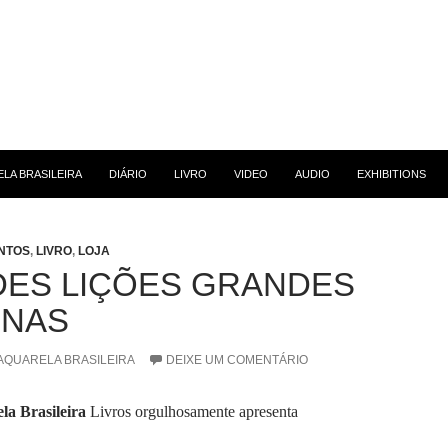
 CONTEÚDO
LA BRASILEIRA
DIÁRIO
LIVRO
VIDEO
AUDIO
EXHIBITIONS
NTOS
,
LIVRO
,
LOJA
ES LIÇÕES GRANDES
UNAS
AQUARELA BRASILEIRA
DEIXE UM COMENTÁRIO
la Brasileira
Livros orgulhosamente apresenta