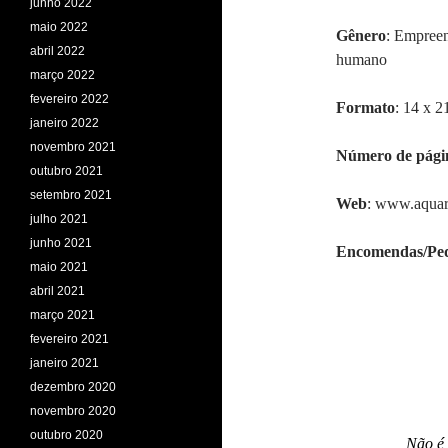
junho 2022
maio 2022
G
ê
nero
: Empreen
abril 2022
humano
março 2022
fevereiro 2022
Formato
: 14 x 2
janeiro 2022
novembro 2021
Número de pági
outubro 2021
setembro 2021
Web
: www.aquare
julho 2021
junho 2021
Encomendas/Ped
maio 2021
abril 2021
março 2021
fevereiro 2021
janeiro 2021
dezembro 2020
novembro 2020
outubro 2020
Não é 