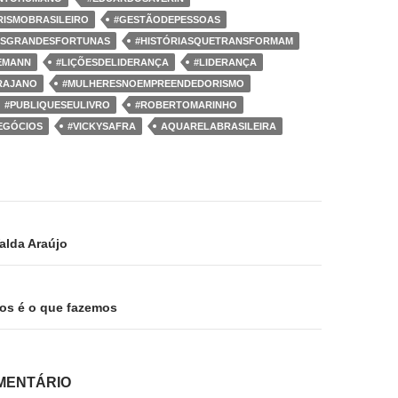
ISMOBRASILEIRO
#GESTÃODEPESSOAS
ESGRANDESFORTUNAS
#HISTÓRIASQUETRANSFORMAM
EMANN
#LIÇÕESDELIDERANÇA
#LIDERANÇA
RAJANO
#MULHERESNOEMPREENDEDORISMO
#PUBLIQUESEULIVRO
#ROBERTOMARINHO
EGÓCIOS
#VICKYSAFRA
AQUARELABRASILEIRA
ão
alda Araújo
os é o que fazemos
MENTÁRIO