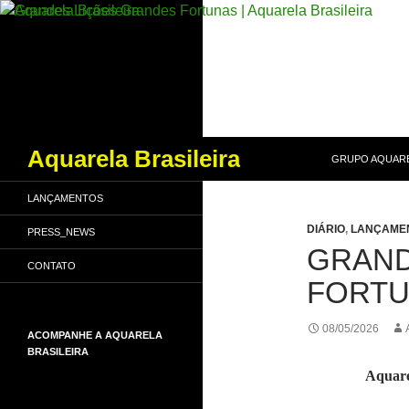
PULAR PARA O
Pesquisar
Aquarela Brasileira
GRUPO AQUARE
LANÇAMENTOS
DIÁRIO
,
LANÇAME
PRESS_NEWS
GRAND
CONTATO
FORT
08/05/2026
ACOMPANHE A AQUARELA
BRASILEIRA
Aquare