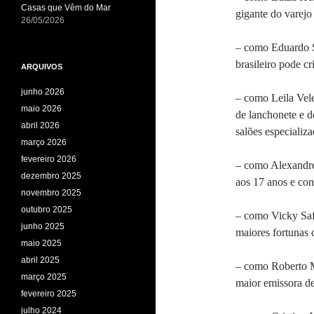
Casas que Vêm do Mar
gigante do varejo
26/05/2026
– como Eduardo S
brasileiro pode c
ARQUIVOS
junho 2026
– como Leila Vele
maio 2026
de lanchonete e d
abril 2026
salões especializ
março 2026
fevereiro 2026
– como Alexandre
dezembro 2025
aos 17 anos e co
novembro 2025
outubro 2025
– como Vicky Safr
junho 2025
maiores fortunas 
maio 2025
abril 2025
– como Roberto M
março 2025
maior emissora d
fevereiro 2025
julho 2024