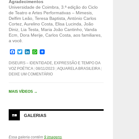
Agradecimentos
Universidade de Coimbra, 3.ª edição do Ciclo
de Teatro e Artes Performativas – Mimesis,
Delfim Leão, Teresa Baptista, António Carlos
Cortez, Aurelino Costa, Elisa Lucinda, João
Diniz, Lia Testa, Maria João Cantinho, Vanda
Ecm, Dora Merije, Carlos Costa, aos familiares,
a você.
F
T
L
W
a
w
i
h
c
i
n
a
DISEURS – IDENTIDADE, EXPRESSÃO E TEMPO DA
e
t
k
t
VOZ POÉTICA
08/11/2023
AQUARELA BRASILEIRA
b
t
e
s
DEIXE UM COMENTÁRIO
o
e
d
A
o
r
I
p
k
n
p
MAIS VÍDEOS
→
GALERIAS
Essa galeria contém
9 imagens
.