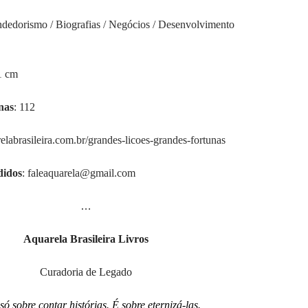
dedorismo / Biografias / Negócios / Desenvolvimento
1 cm
nas
: 112
labrasileira.com.br/grandes-licoes-grandes-fortunas
idos
: faleaquarela@gmail.com
…
Aquarela Brasileira Livros
Curadoria de Legado
só sobre contar histórias. É sobre eternizá-las.