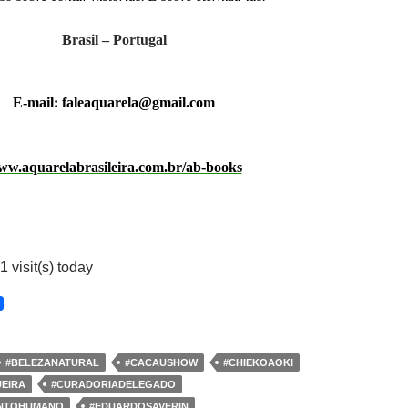
Brasil – Portugal
E-mail: faleaquarela@gmail.com
w.aquarelabrasileira.com.br/ab-books
1 visit(s) today
#BELEZANATURAL
#CACAUSHOW
#CHIEKOAOKI
UEIRA
#CURADORIADELEGADO
ENTOHUMANO
#EDUARDOSAVERIN