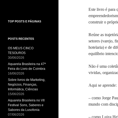
Este livro é par
empreendedorismo
TOP POSTS E PÁGINAS
construir o própri
Reúne as trajetór
POSTS RECENTES
setores (varejo, f
hotelaria) e de d
OS MEUS CINCO
TESOUROS
equilíbrio intenc
30/06/2026
Aquarela Brasileira na 47ª
Não é uma coletâ
Feira do Livro de Coimbra
vividas, organizad
16/06/2026
Sobre livros de Marketing,
Negócios, Finanças,
Aqui se aprende:
Informática, Ciências
15/06/2026
– como Jorge Pau
Aquarela Brasileira no VII
mundo com discip
Festival Sons, Saberes e
Sabores da Lusofonia
07/06/2026
– como Luiza Hel