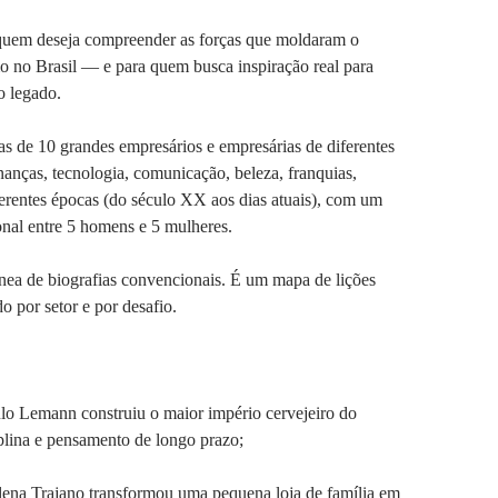
a quem deseja compreender as forças que moldaram o
 no Brasil — e para quem busca inspiração real para
o legado.
ias de 10 grandes empresários e empresárias de diferentes
inanças, tecnologia, comunicação, beleza, franquias,
iferentes épocas (do século XX aos dias atuais), com um
ional entre 5 homens e 5 mulheres.
nea de biografias convencionais. É um mapa de lições
o por setor e por desafio.
lo Lemann construiu o maior império cervejeiro do
lina e pensamento de longo prazo;
ena Trajano transformou uma pequena loja de família em