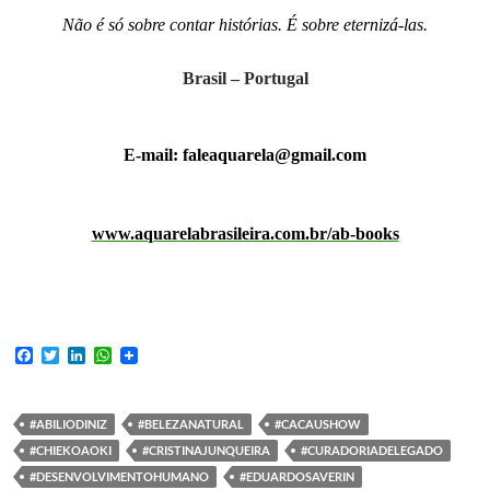
Não é só sobre contar histórias. É sobre eternizá-las.
Brasil – Portugal
E-mail: faleaquarela@gmail.com
www.aquarelabrasileira.com.br/ab-books
F
T
L
W
a
w
i
h
c
i
n
a
e
t
k
t
b
t
e
s
#ABILIODINIZ
#BELEZANATURAL
#CACAUSHOW
o
e
d
A
#CHIEKOAOKI
#CRISTINAJUNQUEIRA
#CURADORIADELEGADO
o
r
I
p
k
n
p
#DESENVOLVIMENTOHUMANO
#EDUARDOSAVERIN