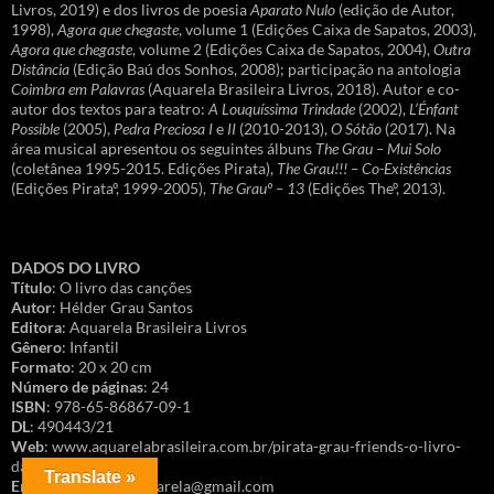
Livros, 2019) e dos livros de poesia
Aparato Nulo
(edição de Autor,
1998),
Agora que chegaste
, volume 1 (Edições Caixa de Sapatos, 2003),
Agora que chegaste
, volume 2 (Edições Caixa de Sapatos, 2004),
Outra
Distância
(Edição Baú dos Sonhos, 2008); participação na antologia
Coimbra em Palavras
(Aquarela Brasileira Livros, 2018). Autor e co-
autor dos textos para teatro:
A Louquíssima Trindade
(2002),
L’Énfant
Possible
(2005),
Pedra Preciosa I
e
II
(2010-2013),
O Sótão
(2017). Na
área musical apresentou os seguintes álbuns
The Grau – Mui Solo
(coletânea 1995-2015. Edições Pirata),
The Grau!!! – Co-Existências
(Edições Pirataº, 1999-2005),
The Grauº – 13
(Edições Theº, 2013).
DADOS DO LIVRO
Título
: O livro das canções
Autor
: Hélder Grau Santos
Editora
: Aquarela Brasileira Livros
Gênero
: Infantil
Formato
: 20 x 20 cm
Número de páginas
: 24
ISBN
: 978-65-86867-09-1
DL
: 490443/21
Web
: www.aquarelabrasileira.com.br/pirata-grau-friends-o-livro-
das-cancoes
Translate »
Encomendas
: faleaquarela@gmail.com