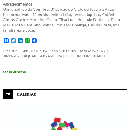
Agradecimentos
Universidade de Coimbra, 3.ª edição do Ciclo de Teatro e Artes
Performativas – Mimesis, Delfim Leão, Teresa Baptista, António
Carlos Cortez, Aurelino Costa, Elisa Lucinda, João Diniz, Lia Testa,
Maria João Cantinho, Vanda Ecm, Dora Merije, Carlos Costa, aos
familiares, a você.
F
T
L
W
a
w
i
h
c
i
n
a
DISEURS – IDENTIDADE, EXPRESSÃO E TEMPO DA VOZ POÉTICA
e
t
k
t
08/11/2023
AQUARELA BRASILEIRA
DEIXE UM COMENTÁRIO
b
t
e
s
o
e
d
A
o
r
I
p
MAIS VÍDEOS
→
k
n
p
GALERIAS