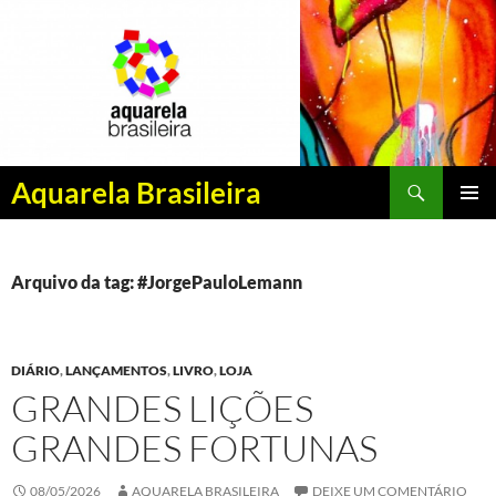
Pesquisar
Aquarela Brasileira
PULAR
MENU
PARA
PRINCI
O
CONTEÚDO
Arquivo da tag: #JorgePauloLemann
DIÁRIO
,
LANÇAMENTOS
,
LIVRO
,
LOJA
GRANDES LIÇÕES
GRANDES FORTUNAS
08/05/2026
AQUARELA BRASILEIRA
DEIXE UM COMENTÁRIO