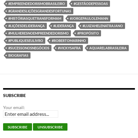
#EMPREENDEDORISMOBRASILEIRO
#GESTÃODEPESSOAS
#GRANDESLIÇÕESGRANDESFORTUNAS
#HISTÓRIASQUETRANSFORMAM
#JORGEPAULOLEMANN
#LIÇÕESDELIDERANÇA
#LIDERANÇA
#LUIZAHELENATRAJANO
#MULHERESNOEMPREENDEDORISMO
#PROPÓSITO
#PUBLIQUESEULIVRO
#ROBERTOMARINHO
#SUCESSONOSNEGÓCIOS
#VICKYSAFRA
AQUARELABRASILEIRA
BIOGRAFIAS
SUBSCRIBE
Your email: