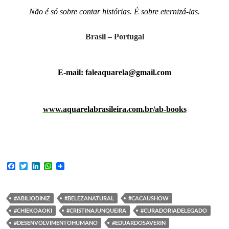
Não é só sobre contar histórias. É sobre eternizá-las.
Brasil – Portugal
E-mail: faleaquarela@gmail.com
www.aquarelabrasileira.com.br/ab-books
F
T
L
W
a
w
i
h
c
i
n
a
e
t
k
t
b
t
e
s
#ABILIODINIZ
#BELEZANATURAL
#CACAUSHOW
o
e
d
A
#CHIEKOAOKI
#CRISTINAJUNQUEIRA
#CURADORIADELEGADO
o
r
I
p
k
n
p
#DESENVOLVIMENTOHUMANO
#EDUARDOSAVERIN