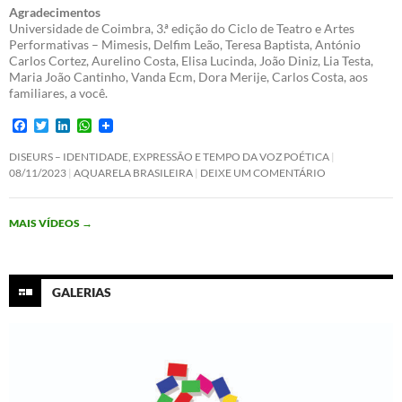
Agradecimentos
Universidade de Coimbra, 3.ª edição do Ciclo de Teatro e Artes
Performativas – Mimesis, Delfim Leão, Teresa Baptista, António
Carlos Cortez, Aurelino Costa, Elisa Lucinda, João Diniz, Lia Testa,
Maria João Cantinho, Vanda Ecm, Dora Merije, Carlos Costa, aos
familiares, a você.
F
T
L
W
a
w
i
h
c
i
n
a
DISEURS – IDENTIDADE, EXPRESSÃO E TEMPO DA VOZ POÉTICA
e
t
k
t
08/11/2023
AQUARELA BRASILEIRA
DEIXE UM COMENTÁRIO
b
t
e
s
o
e
d
A
o
r
I
p
MAIS VÍDEOS
→
k
n
p
GALERIAS