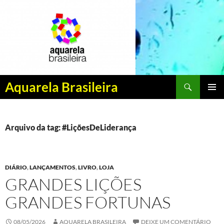
Pesquisar
Aquarela Brasileira
PULAR
MENU
PARA
PRINCI
O
CONTEÚDO
Arquivo da tag: #LiçõesDeLiderança
DIÁRIO
,
LANÇAMENTOS
,
LIVRO
,
LOJA
GRANDES LIÇÕES
GRANDES FORTUNAS
08/05/2026
AQUARELA BRASILEIRA
DEIXE UM COMENTÁRIO