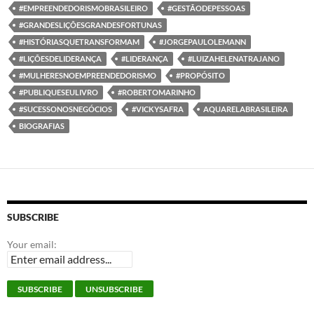
#EMPREENDEDORISMOBRASILEIRO
#GESTÃODEPESSOAS
#GRANDESLIÇÕESGRANDESFORTUNAS
#HISTÓRIASQUETRANSFORMAM
#JORGEPAULOLEMANN
#LIÇÕESDELIDERANÇA
#LIDERANÇA
#LUIZAHELENATRAJANO
#MULHERESNOEMPREENDEDORISMO
#PROPÓSITO
#PUBLIQUESEULIVRO
#ROBERTOMARINHO
#SUCESSONOSNEGÓCIOS
#VICKYSAFRA
AQUARELABRASILEIRA
BIOGRAFIAS
SUBSCRIBE
Your email: