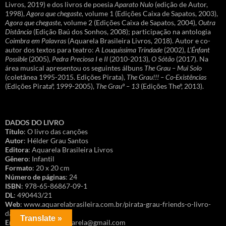
Livros, 2019) e dos livros de poesia
Aparato Nulo
(edição de Autor,
1998),
Agora que chegaste
, volume 1 (Edições Caixa de Sapatos, 2003),
Agora que chegaste
, volume 2 (Edições Caixa de Sapatos, 2004),
Outra
Distância
(Edição Baú dos Sonhos, 2008); participação na antologia
Coimbra em Palavras
(Aquarela Brasileira Livros, 2018). Autor e co-
autor dos textos para teatro:
A Louquíssima Trindade
(2002),
L’Énfant
Possible
(2005),
Pedra Preciosa I
e
II
(2010-2013),
O Sótão
(2017). Na
área musical apresentou os seguintes álbuns
The Grau – Mui Solo
(coletânea 1995-2015. Edições Pirata),
The Grau!!! – Co-Existências
(Edições Pirataº, 1999-2005),
The Grauº – 13
(Edições Theº, 2013).
DADOS DO LIVRO
Título
: O livro das canções
Autor
: Hélder Grau Santos
Editora
: Aquarela Brasileira Livros
Gênero
: Infantil
Formato
: 20 x 20 cm
Número de páginas
: 24
ISBN
: 978-65-86867-09-1
DL
: 490443/21
Web
: www.aquarelabrasileira.com.br/pirata-grau-friends-o-livro-
das-cancoes
Translate »
Encomendas
: faleaquarela@gmail.com