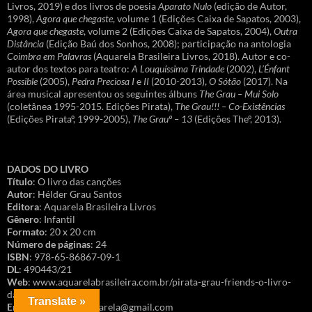
Livros, 2019) e dos livros de poesia
Aparato Nulo
(edição de Autor,
1998),
Agora que chegaste
, volume 1 (Edições Caixa de Sapatos, 2003),
Agora que chegaste
, volume 2 (Edições Caixa de Sapatos, 2004),
Outra
Distância
(Edição Baú dos Sonhos, 2008); participação na antologia
Coimbra em Palavras
(Aquarela Brasileira Livros, 2018). Autor e co-
autor dos textos para teatro:
A Louquíssima Trindade
(2002),
L’Énfant
Possible
(2005),
Pedra Preciosa I
e
II
(2010-2013),
O Sótão
(2017). Na
área musical apresentou os seguintes álbuns
The Grau – Mui Solo
(coletânea 1995-2015. Edições Pirata),
The Grau!!! – Co-Existências
(Edições Pirataº, 1999-2005),
The Grauº – 13
(Edições Theº, 2013).
DADOS DO LIVRO
Título
: O livro das canções
Autor
: Hélder Grau Santos
Editora
: Aquarela Brasileira Livros
Gênero
: Infantil
Formato
: 20 x 20 cm
Número de páginas
: 24
ISBN
: 978-65-86867-09-1
DL
: 490443/21
Web
: www.aquarelabrasileira.com.br/pirata-grau-friends-o-livro-
das-cancoes
Translate »
Encomendas
: faleaquarela@gmail.com