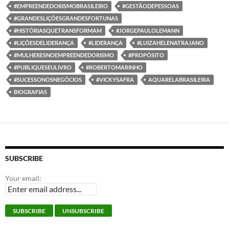
#EMPREENDEDORISMOBRASILEIRO
#GESTÃODEPESSOAS
#GRANDESLIÇÕESGRANDESFORTUNAS
#HISTÓRIASQUETRANSFORMAM
#JORGEPAULOLEMANN
#LIÇÕESDELIDERANÇA
#LIDERANÇA
#LUIZAHELENATRAJANO
#MULHERESNOEMPREENDEDORISMO
#PROPÓSITO
#PUBLIQUESEULIVRO
#ROBERTOMARINHO
#SUCESSONOSNEGÓCIOS
#VICKYSAFRA
AQUARELABRASILEIRA
BIOGRAFIAS
SUBSCRIBE
Your email: