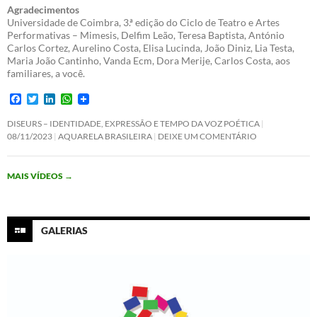
Agradecimentos
Universidade de Coimbra, 3.ª edição do Ciclo de Teatro e Artes
Performativas – Mimesis, Delfim Leão, Teresa Baptista, António
Carlos Cortez, Aurelino Costa, Elisa Lucinda, João Diniz, Lia Testa,
Maria João Cantinho, Vanda Ecm, Dora Merije, Carlos Costa, aos
familiares, a você.
F
T
L
W
a
w
i
h
c
i
n
a
DISEURS – IDENTIDADE, EXPRESSÃO E TEMPO DA VOZ POÉTICA
e
t
k
t
08/11/2023
AQUARELA BRASILEIRA
DEIXE UM COMENTÁRIO
b
t
e
s
o
e
d
A
o
r
I
p
MAIS VÍDEOS
→
k
n
p
GALERIAS