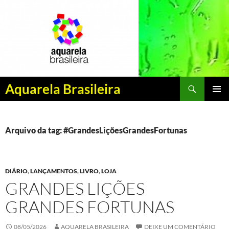
Pesquisar
Aquarela Brasileira
PULAR
MENU
PARA
PRINCI
O
CONTEÚDO
Arquivo da tag: #GrandesLiçõesGrandesFortunas
DIÁRIO
,
LANÇAMENTOS
,
LIVRO
,
LOJA
GRANDES LIÇÕES
GRANDES FORTUNAS
08/05/2026
AQUARELA BRASILEIRA
DEIXE UM COMENTÁRIO