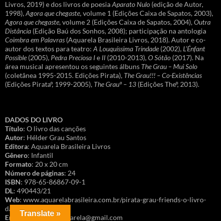
Livros, 2019) e dos livros de poesia
Aparato Nulo
(edição de Autor,
1998),
Agora que chegaste
, volume 1 (Edições Caixa de Sapatos, 2003),
Agora que chegaste
, volume 2 (Edições Caixa de Sapatos, 2004),
Outra
Distância
(Edição Baú dos Sonhos, 2008); participação na antologia
Coimbra em Palavras
(Aquarela Brasileira Livros, 2018). Autor e co-
autor dos textos para teatro:
A Louquíssima Trindade
(2002),
L’Énfant
Possible
(2005),
Pedra Preciosa I
e
II
(2010-2013),
O Sótão
(2017). Na
área musical apresentou os seguintes álbuns
The Grau – Mui Solo
(coletânea 1995-2015. Edições Pirata),
The Grau!!! – Co-Existências
(Edições Pirataº, 1999-2005),
The Grauº – 13
(Edições Theº, 2013).
DADOS DO LIVRO
Título
: O livro das canções
Autor
: Hélder Grau Santos
Editora
: Aquarela Brasileira Livros
Gênero
: Infantil
Formato
: 20 x 20 cm
Número de páginas
: 24
ISBN
: 978-65-86867-09-1
DL
: 490443/21
Web
: www.aquarelabrasileira.com.br/pirata-grau-friends-o-livro-
das-cancoes
Translate »
Encomendas
: faleaquarela@gmail.com