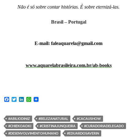
Não é só sobre contar histórias. É sobre eternizá-las.
Brasil – Portugal
E-mail: faleaquarela@gmail.com
www.aquarelabrasileira.com.br/ab-books
F
T
L
W
a
w
i
h
c
i
n
a
e
t
k
t
b
t
e
s
#ABILIODINIZ
#BELEZANATURAL
#CACAUSHOW
o
e
d
A
#CHIEKOAOKI
#CRISTINAJUNQUEIRA
#CURADORIADELEGADO
o
r
I
p
k
n
p
#DESENVOLVIMENTOHUMANO
#EDUARDOSAVERIN