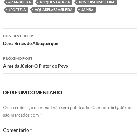
k
n
p
#MANGUEIRA
#PEQUENAÁFRICA
#PINTURABRASILEIRA
#PORTELA
AQUARELABRASILEIRA
SAMBA
Navegação
POST ANTERIOR
de
Dona Brites de Albuquerque
posts
PRÓXIMO POST
Almeida Júnior-O Pintor do Povo
DEIXE UM COMENTÁRIO
O seu endereço de e-mail não será publicado.
Campos obrigatórios
são marcados com
*
Comentário
*