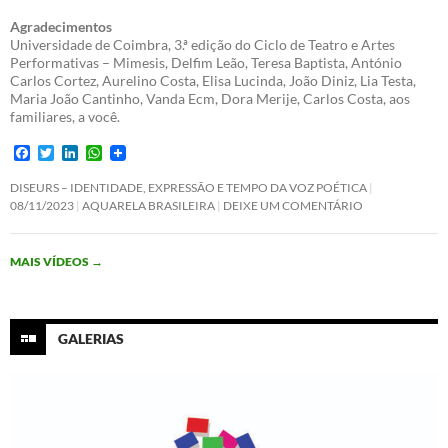
Agradecimentos
Universidade de Coimbra, 3.ª edição do Ciclo de Teatro e Artes
Performativas – Mimesis, Delfim Leão, Teresa Baptista, António
Carlos Cortez, Aurelino Costa, Elisa Lucinda, João Diniz, Lia Testa,
Maria João Cantinho, Vanda Ecm, Dora Merije, Carlos Costa, aos
familiares, a você.
F
T
L
W
a
w
i
h
c
i
n
a
DISEURS – IDENTIDADE, EXPRESSÃO E TEMPO DA VOZ POÉTICA
e
t
k
t
08/11/2023
AQUARELA BRASILEIRA
DEIXE UM COMENTÁRIO
b
t
e
s
o
e
d
A
o
r
I
p
MAIS VÍDEOS
→
k
n
p
GALERIAS