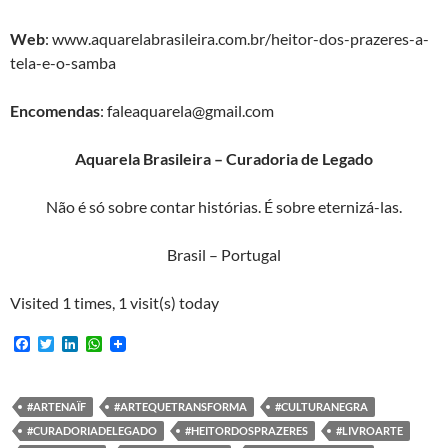
Web
: www.aquarelabrasileira.com.br/heitor-dos-prazeres-a-
tela-e-o-samba
Encomendas
: faleaquarela@gmail.com
Aquarela Brasileira – Curadoria de Legado
Não é só sobre contar histórias. É sobre eternizá-las.
Brasil – Portugal
Visited 1 times, 1 visit(s) today
F
T
L
W
a
w
i
h
c
i
n
a
e
t
k
t
b
t
e
s
#ARTENAÏF
#ARTEQUETRANSFORMA
#CULTURANEGRA
o
e
d
A
#CURADORIADELEGADO
#HEITORDOSPRAZERES
#LIVROARTE
o
r
I
p