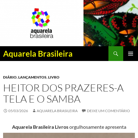
Pesquisar
Aquarela Brasileira
PULAR
MENU
PARA
PRINCI
O
DIÁRIO
,
LANÇAMENTOS
,
LIVRO
CONTEÚDO
HEITOR DOS PRAZERES-A
TELA E O SAMBA
05/03/2026
AQUARELA BRASILEIRA
DEIXE UM COMENTÁRIO
Aquarela Brasileira Livros
orgulhosamente apresenta