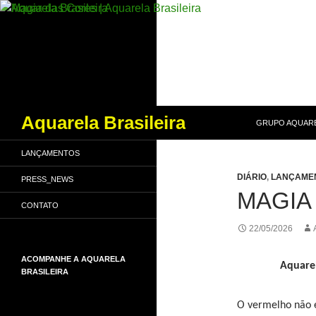
PULAR PARA O
Pesquisar
Aquarela Brasileira
GRUPO AQUARE
LANÇAMENTOS
DIÁRIO
,
LANÇAME
PRESS_NEWS
MAGIA
CONTATO
22/05/2026
ACOMPANHE A AQUARELA
Aquarel
BRASILEIRA
O vermelho não é