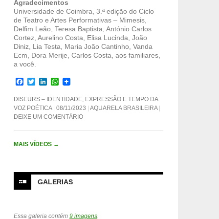
Agradecimentos
Universidade de Coimbra, 3.ª edição do Ciclo
de Teatro e Artes Performativas – Mimesis,
Delfim Leão, Teresa Baptista, António Carlos
Cortez, Aurelino Costa, Elisa Lucinda, João
Diniz, Lia Testa, Maria João Cantinho, Vanda
Ecm, Dora Merije, Carlos Costa, aos familiares,
a você.
F
T
L
W
a
w
i
h
c
i
n
a
DISEURS – IDENTIDADE, EXPRESSÃO E TEMPO DA
e
t
k
t
VOZ POÉTICA
08/11/2023
AQUARELA BRASILEIRA
b
t
e
s
DEIXE UM COMENTÁRIO
o
e
d
A
o
r
I
p
k
n
p
MAIS VÍDEOS
→
GALERIAS
Essa galeria contém
9 imagens
.