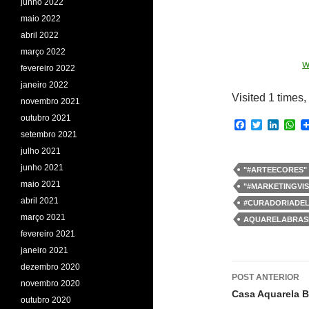
junho 2022
maio 2022
abril 2022
março 2022
w
fevereiro 2022
janeiro 2022
Visited 1 times, 
novembro 2021
outubro 2021
F
T
L
W
setembro 2021
a
w
i
h
c
i
n
a
julho 2021
e
t
k
t
junho 2021
b
t
e
s
"#ARTEECORES"
o
e
d
A
maio 2021
"#MARKETINGVI
o
r
I
p
abril 2021
k
n
p
#CURADORIADE
março 2021
AQUARELABRASI
fevereiro 2021
janeiro 2021
Navegaç
dezembro 2020
POST ANTERIOR
novembro 2020
de
Casa Aquarela Br
outubro 2020