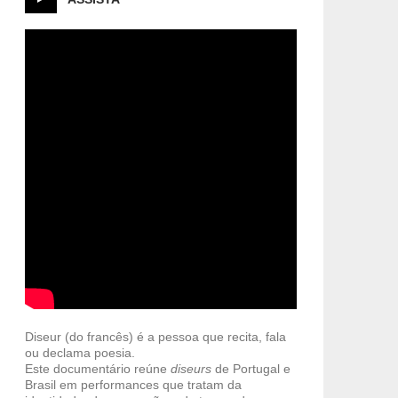
Diseur (do francês) é a pessoa que recita, fala
ou declama poesia.
Este documentário reúne
diseurs
de Portugal e
Brasil em performances que tratam da