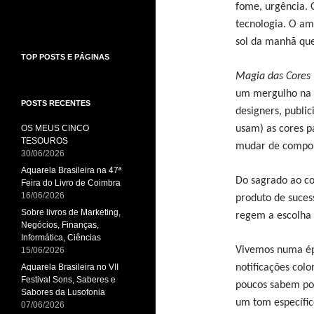
fome, urgência. O
tecnologia. O am
sol da manhã qu
TOP POSTS E PÁGINAS
Magia das Cores
um mergulho na a
POSTS RECENTES
designers, publici
OS MEUS CINCO
usam) as cores pa
TESOUROS
mudar de compo
30/06/2026
Aquarela Brasileira na 47ª
Do sagrado ao c
Feira do Livro de Coimbra
16/06/2026
produto de sucess
Sobre livros de Marketing,
regem a escolha 
Negócios, Finanças,
Informática, Ciências
Vivemos numa épo
15/06/2026
Aquarela Brasileira no VII
notificações col
Festival Sons, Saberes e
poucos sabem po
Sabores da Lusofonia
um tom específi
07/06/2026