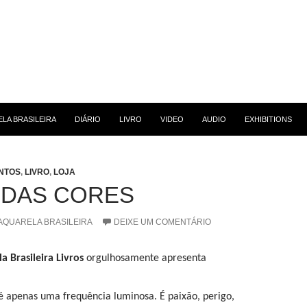
 CONTEÚDO
LA BRASILEIRA
DIÁRIO
LIVRO
VIDEO
AUDIO
EXHIBITIONS
NTOS
,
LIVRO
,
LOJA
 DAS CORES
AQUARELA BRASILEIRA
DEIXE UM COMENTÁRIO
a Brasileira
Livros
orgulhosamente apresenta
 apenas uma frequência luminosa. É paixão, perigo,