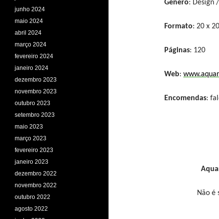
Gênero
: Design 
junho 2024
maio 2024
Formato
: 20 x 2
abril 2024
março 2024
Páginas
: 120
fevereiro 2024
janeiro 2024
Web
:
www.aquare
dezembro 2023
novembro 2023
Encomendas
: f
outubro 2023
setembro 2023
maio 2023
março 2023
fevereiro 2023
janeiro 2023
Aquar
dezembro 2022
novembro 2022
Não é s
outubro 2022
agosto 2022