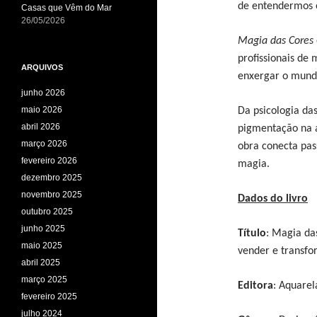
de entendermos o
Casas que Vêm do Mar
26/05/2026
Magia das Cores
profissionais de
ARQUIVOS
enxergar o mundo
junho 2026
maio 2026
Da psicologia da
abril 2026
pigmentação na a
março 2026
obra conecta pass
fevereiro 2026
magia.
dezembro 2025
novembro 2025
Dados do livro
outubro 2025
junho 2025
T
ítulo
: Magia da
maio 2025
vender e transfo
abril 2025
março 2025
Editora
: Aquarel
fevereiro 2025
julho 2024