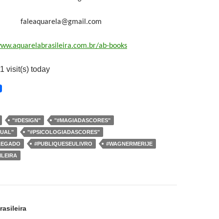
faleaquarela@gmail.com
ww.aquarelabrasileira.com.br/ab-books
1 visit(s) today
"#DESIGN"
"#MAGIADASCORES"
SUAL"
"#PSICOLOGIADASCORES"
LEGADO
#PUBLIQUESEULIVRO
#WAGNERMERIJE
LEIRA
ão
asileira