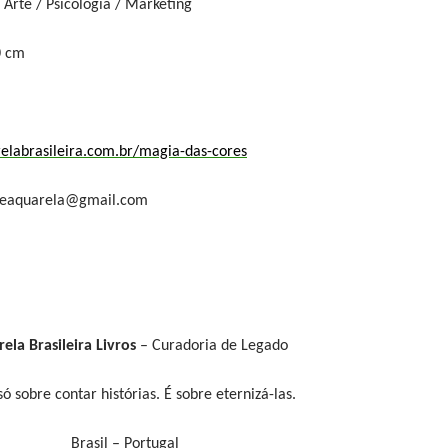
/ Arte / Psicologia / Marketing
0 cm
labrasileira.com.br/magia-das-cores
aleaquarela@gmail.com
ela Brasileira Livros
– Curadoria de Legado
ó sobre contar histórias. É sobre eternizá-las.
Brasil – Portugal