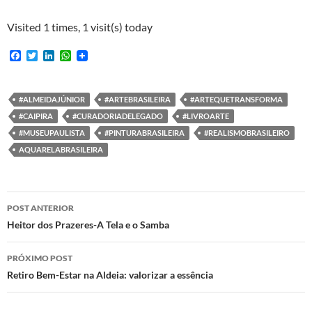
Visited 1 times, 1 visit(s) today
F
T
L
W
a
w
i
h
c
i
n
a
e
t
k
t
b
t
e
s
#ALMEIDAJÚNIOR
#ARTEBRASILEIRA
#ARTEQUETRANSFORMA
o
e
d
A
#CAIPIRA
#CURADORIADELEGADO
#LIVROARTE
o
r
I
p
k
n
p
#MUSEUPAULISTA
#PINTURABRASILEIRA
#REALISMOBRASILEIRO
AQUARELABRASILEIRA
Navegação
POST ANTERIOR
de
Heitor dos Prazeres-A Tela e o Samba
posts
PRÓXIMO POST
Retiro Bem-Estar na Aldeia: valorizar a essência