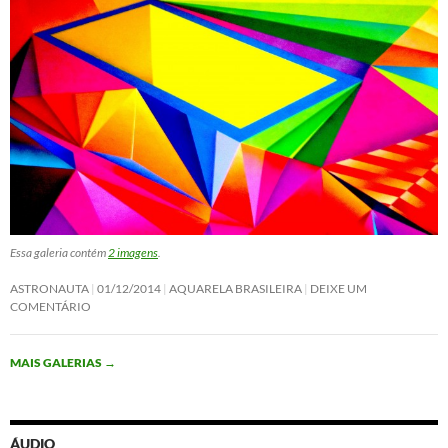
Essa galeria contém
2 imagens
.
ASTRONAUTA
01/12/2014
AQUARELA BRASILEIRA
DEIXE UM
COMENTÁRIO
MAIS GALERIAS
→
ÁUDIO