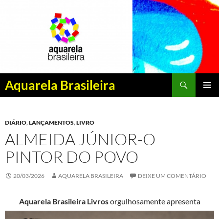
Pesquisar
Aquarela Brasileira
PULAR
MENU
PARA
PRINCI
O
DIÁRIO
,
LANÇAMENTOS
,
LIVRO
CONTEÚDO
ALMEIDA JÚNIOR-O
PINTOR DO POVO
20/03/2026
AQUARELA BRASILEIRA
DEIXE UM COMENTÁRIO
Aquarela Brasileira Livros
orgulhosamente apresenta