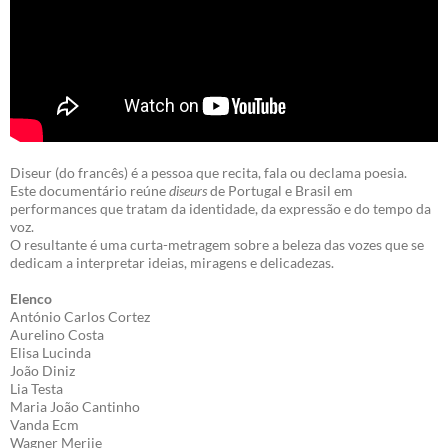
Diseur (do francês) é a pessoa que recita, fala ou declama poesia.
Este documentário reúne
diseurs
de Portugal e Brasil em
performances que tratam da identidade, da expressão e do tempo da
voz.
O resultante é uma curta-metragem sobre a beleza das vozes que se
dedicam a interpretar ideias, miragens e delicadezas.
Elenco
António Carlos Cortez
Aurelino Costa
Elisa Lucinda
João Diniz
Lia Testa
Maria João Cantinho
Vanda Ecm
Wagner Merije