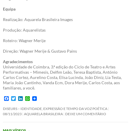
Equipa
Realização: Aquarela Brasileira Images
Produção: Aquarelistas
Roteiro: Wagner Merije
Direção: Wagner Merije & Gustavo Pains
Agradecimentos
Universidade de Coimbra, 3.ª edição do Ciclo de Teatro e Artes
Performativas – Mimesis, Delfim Leão, Teresa Baptista, António
Carlos Cortez, Aurelino Costa, Elisa Lucinda, João Diniz, Lia Testa,
Maria João Cantinho, Vanda Ecm, Dora Merije, Carlos Costa, aos
familiares, a você.
F
T
L
W
a
w
i
h
c
i
n
a
DISEURS – IDENTIDADE, EXPRESSÃO E TEMPO DA VOZ POÉTICA
e
t
k
t
08/11/2023
AQUARELA BRASILEIRA
DEIXE UM COMENTÁRIO
b
t
e
s
o
e
d
A
o
r
I
p
MAIS VÍDEOS
→