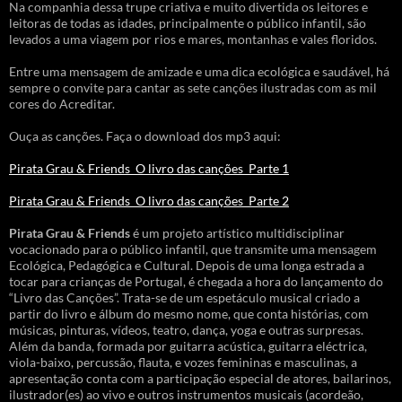
Na companhia dessa trupe criativa e muito divertida os leitores e
leitoras de todas as idades, principalmente o público infantil, são
levados a uma viagem por rios e mares, montanhas e vales floridos.
Entre uma mensagem de amizade e uma dica ecológica e saudável, há
sempre o convite para cantar as sete canções ilustradas com as mil
cores do Acreditar.
Ouça as canções. Faça o download dos mp3 aqui:
Pirata Grau & Friends_O livro das canções_Parte 1
Pirata Grau & Friends_O livro das canções_Parte 2
Pirata Grau & Friends
é um projeto artístico multidisciplinar
vocacionado para o público infantil, que transmite uma mensagem
Ecológica, Pedagógica e Cultural. Depois de uma longa estrada a
tocar para crianças de Portugal, é chegada a hora do lançamento do
“Livro das Canções”. Trata-se de um espetáculo musical criado a
partir do livro e álbum do mesmo nome, que conta histórias, com
músicas, pinturas, vídeos, teatro, dança, yoga e outras surpresas.
Além da banda, formada por guitarra acústica, guitarra eléctrica,
viola-baixo, percussão, flauta, e vozes femininas e masculinas, a
apresentação conta com a participação especial de atores, bailarinos,
ilustrador(es) ao vivo e outros instrumentos musicais (acordeão,