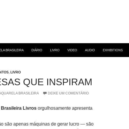
 CONTEÚDO
LA BRASILEIRA
DIÁRIO
LIVRO
VIDEO
AUDIO
EXHIBITIONS
NTOS
,
LIVRO
SAS QUE INSPIRAM
AQUARELA BRASILEIRA
DEIXE UM COMENTÁRIO
 Brasileira Livros
orgulhosamente apresenta
o são apenas máquinas de gerar lucro — são