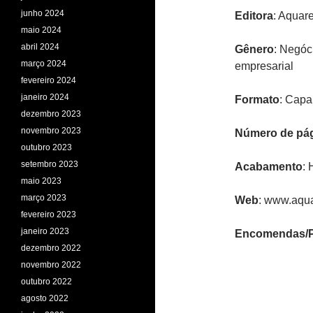
junho 2024
Editora
: Aquare
maio 2024
abril 2024
Gênero
: Negóc
março 2024
empresarial
fevereiro 2024
janeiro 2024
Formato
: Capa
dezembro 2023
novembro 2023
Número de pá
outubro 2023
setembro 2023
Acabamento
: 
maio 2023
março 2023
Web
: www.aqua
fevereiro 2023
janeiro 2023
Encomendas/P
dezembro 2022
novembro 2022
outubro 2022
agosto 2022