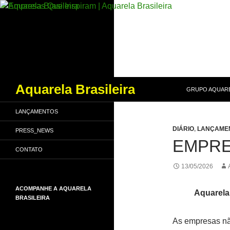
PULAR PARA O
Pesquisar
Aquarela Brasileira
GRUPO AQUARE
LANÇAMENTOS
DIÁRIO
,
LANÇAME
PRESS_NEWS
EMPRE
CONTATO
13/05/2026
ACOMPANHE A AQUARELA
A
quarela
BRASILEIRA
As empresas nã