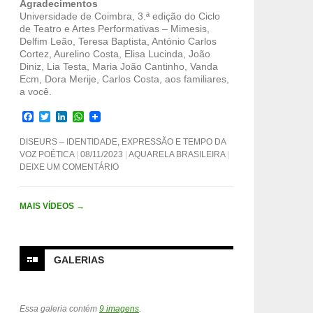
Agradecimentos
Universidade de Coimbra, 3.ª edição do Ciclo
de Teatro e Artes Performativas – Mimesis,
Delfim Leão, Teresa Baptista, António Carlos
Cortez, Aurelino Costa, Elisa Lucinda, João
Diniz, Lia Testa, Maria João Cantinho, Vanda
Ecm, Dora Merije, Carlos Costa, aos familiares,
a você.
F
T
L
W
a
w
i
h
c
i
n
a
DISEURS – IDENTIDADE, EXPRESSÃO E TEMPO DA
e
t
k
t
VOZ POÉTICA
08/11/2023
AQUARELA BRASILEIRA
b
t
e
s
DEIXE UM COMENTÁRIO
o
e
d
A
o
r
I
p
k
n
p
MAIS VÍDEOS
→
GALERIAS
Essa galeria contém
9 imagens
.