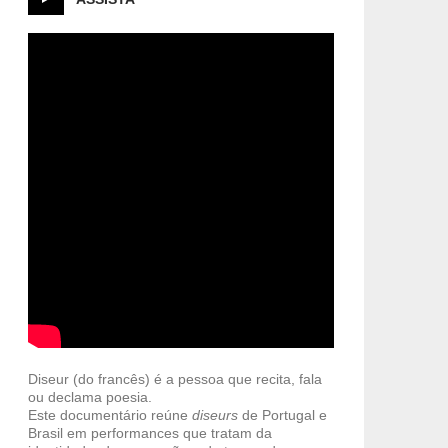
Diseur (do francês) é a pessoa que recita, fala
ou declama poesia.
Este documentário reúne
diseurs
de Portugal e
Brasil em performances que tratam da