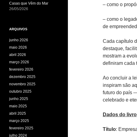
Casas que Vêm do Mar
– como o propós
26/05/2026
– como o legad
de empreended
ARQUIVOS
junho 2026
Cada capítulo d
maio 2026
destaque, facili
abril 2026
mostram a evolu
março 2026
definiram cada t
fevereiro 2026
dezembro 2025
Ao concluir a l
novembro 2025
inspiram são a
outubro 2025
futuro do país 
junho 2025
celebrado e ete
maio 2025
abril 2025
Dados do livro
março 2025
fevereiro 2025
Título
: Empres
julho 2024