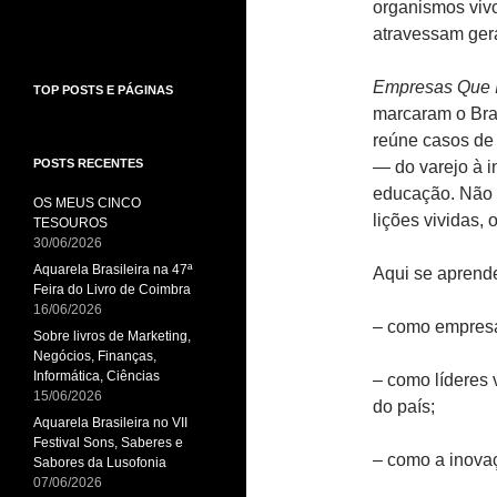
organismos vivo
atravessam ger
Empresas Que 
TOP POSTS E PÁGINAS
marcaram o Bras
reúne casos de 
POSTS RECENTES
— do varejo à i
educação. Não 
OS MEUS CINCO
lições vividas, 
TESOUROS
30/06/2026
Aquarela Brasileira na 47ª
Aqui se aprend
Feira do Livro de Coimbra
16/06/2026
– como empresa
Sobre livros de Marketing,
Negócios, Finanças,
Informática, Ciências
– como líderes v
15/06/2026
do país;
Aquarela Brasileira no VII
Festival Sons, Saberes e
– como a inova
Sabores da Lusofonia
07/06/2026