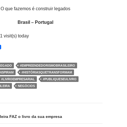
O que fazemos é construir legados
Brasil – Portugal
1 visit(s) today
LEGADO
#EMPREENDEDORISMOBRASILEIRO
NSPIRAM
#HISTÓRIASQUETRANSFORMAM
#LIVROEMPRESARIAL
#PUBLIQUESEULIVRO
LEIRA
NEGÓCIOS
ão
leira FAZ o livro da sua empresa