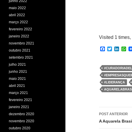
junho 2022
maio 2022
abril 2022
março 2022
fevereiro 2022
janeiro 2022
Visited 1 times, 
novembro 2021
F
T
L
W
outubro 2021
a
w
i
h
setembro 2021
c
i
n
a
e
t
k
t
julho 2021
b
t
e
s
#CURADORIADE
junho 2021
o
e
d
A
#EMPRESASQUEI
o
r
I
p
maio 2021
k
n
p
#LIDERANÇA
abril 2021
AQUARELABRASI
março 2021
fevereiro 2021
janeiro 2021
Navegaç
dezembro 2020
POST ANTERIOR
de
A Aquarela Brasi
novembro 2020
outubro 2020