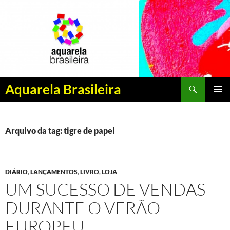
Pesquisar
Aquarela Brasileira
PULAR
MENU
PARA
PRINCI
O
CONTEÚDO
Arquivo da tag: tigre de papel
DIÁRIO
,
LANÇAMENTOS
,
LIVRO
,
LOJA
UM SUCESSO DE VENDAS
DURANTE O VERÃO
EUROPEU