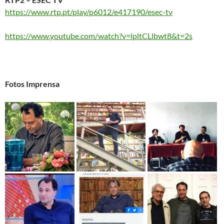
https://www.rtp.pt/play/p6012/e417190/esec-tv
https://www.youtube.com/watch?v=lpltCLlbwt8&t=2s
Fotos Imprensa