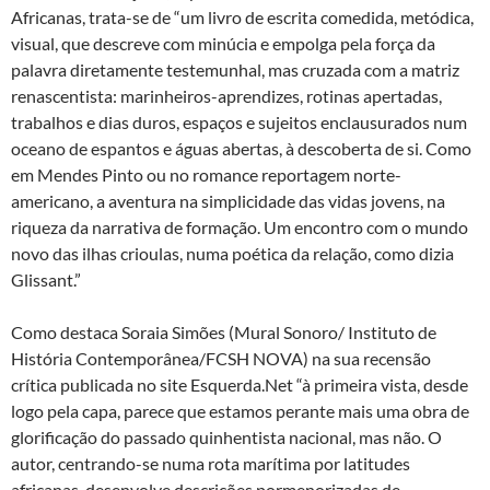
Africanas, trata-se de “um livro de escrita comedida, metódica,
visual, que descreve com minúcia e empolga pela força da
palavra diretamente testemunhal, mas cruzada com a matriz
renascentista: marinheiros-aprendizes, rotinas apertadas,
trabalhos e dias duros, espaços e sujeitos enclausurados num
oceano de espantos e águas abertas, à descoberta de si. Como
em Mendes Pinto ou no romance reportagem norte-
americano, a aventura na simplicidade das vidas jovens, na
riqueza da narrativa de formação. Um encontro com o mundo
novo das ilhas crioulas, numa poética da relação, como dizia
Glissant.”
Como destaca Soraia Simões (Mural Sonoro/ Instituto de
História Contemporânea/FCSH NOVA) na sua recensão
crítica publicada no site Esquerda.Net “à primeira vista, desde
logo pela capa, parece que estamos perante mais uma obra de
glorificação do passado quinhentista nacional, mas não. O
autor, centrando-se numa rota marítima por latitudes
africanas, desenvolve descrições pormenorizadas de