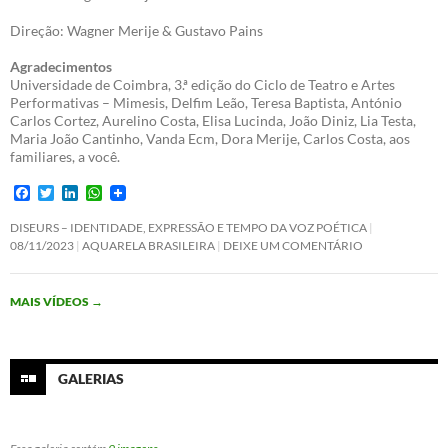
Direção: Wagner Merije & Gustavo Pains
Agradecimentos
Universidade de Coimbra, 3.ª edição do Ciclo de Teatro e Artes
Performativas – Mimesis, Delfim Leão, Teresa Baptista, António
Carlos Cortez, Aurelino Costa, Elisa Lucinda, João Diniz, Lia Testa,
Maria João Cantinho, Vanda Ecm, Dora Merije, Carlos Costa, aos
familiares, a você.
F
T
L
W
a
w
i
h
c
i
n
a
DISEURS – IDENTIDADE, EXPRESSÃO E TEMPO DA VOZ POÉTICA
e
t
k
t
08/11/2023
AQUARELA BRASILEIRA
DEIXE UM COMENTÁRIO
b
t
e
s
o
e
d
A
o
r
I
p
MAIS VÍDEOS
→
k
n
p
GALERIAS