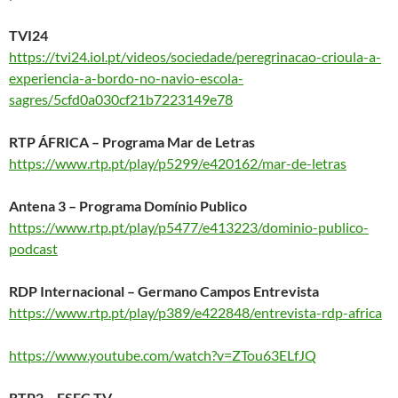
TVI24
https://tvi24.iol.pt/videos/sociedade/peregrinacao-crioula-a-
experiencia-a-bordo-no-navio-escola-
sagres/5cfd0a030cf21b7223149e78
RTP ÁFRICA – Programa Mar de Letras
https://www.rtp.pt/play/p5299/e420162/mar-de-letras
Antena 3 – Programa Domínio Publico
https://www.rtp.pt/play/p5477/e413223/dominio-publico-
podcast
RDP Internacional – Germano Campos Entrevista
https://www.rtp.pt/play/p389/e422848/entrevista-rdp-africa
https://www.youtube.com/watch?v=ZTou63ELfJQ
RTP2 – ESEC TV