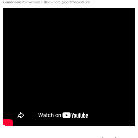
Coimbra em Palavras em Lisboa – Foto: @partilheconteudo