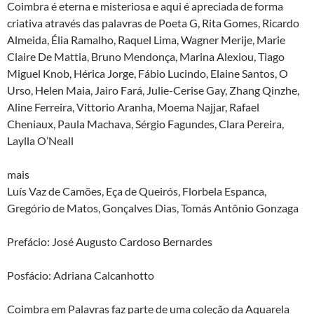
Coimbra é eterna e misteriosa e aqui é apreciada de forma
criativa através das palavras de Poeta G, Rita Gomes, Ricardo
Almeida, Élia Ramalho, Raquel Lima, Wagner Merije, Marie
Claire De Mattia, Bruno Mendonça, Marina Alexiou, Tiago
Miguel Knob, Hérica Jorge, Fábio Lucindo, Elaine Santos, O
Urso, Helen Maia, Jairo Fará, Julie-Cerise Gay, Zhang Qinzhe,
Aline Ferreira, Vittorio Aranha, Moema Najjar, Rafael
Cheniaux, Paula Machava, Sérgio Fagundes, Clara Pereira,
Laylla O’Neall
mais
Luís Vaz de Camões, Eça de Queirós, Florbela Espanca,
Gregório de Matos, Gonçalves Dias, Tomás Antônio Gonzaga
Prefácio: José Augusto Cardoso Bernardes
Posfácio: Adriana Calcanhotto
Coimbra em Palavras faz parte de uma coleção da Aquarela